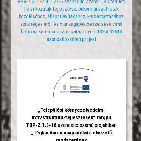
VP6-7.2.1.-7.4.1.2-16 azonosító számú, „Külterületi
helyi közutak fejlesztése, önkormányzati utak
kezeléséhez, állapotjavításához, karbantartásához
szükséges erő- és munkagépek beszerzése című
felhívás keretében támogatást nyert 1826682618
azonosítószámú projekt
„Települési környezetvédelmi
infrastruktúra-fejlesztések” tárgyú
TOP-2.1.3-16
azonosító számú projektben
„Téglás Város csapadékvíz-elvezető
rendszerének