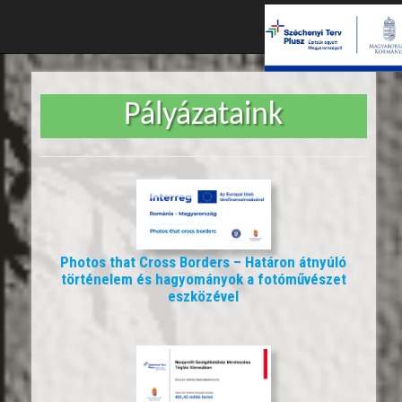
Pályázataink
Photos that Cross Borders – Határon átnyúló
történelem és hagyományok a fotóművészet
eszközével