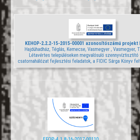
KEHOP-2.2.2-15-2015-00001 azonosítószámú projekt
Hajdúhadház, Téglás, Kemecse, Vasmegyer , Vasmegyer, T
Létavértes településeken megvalósuló szennyvíztisztító 
csatornahálózat fejlesztési feladatok, a FIDIC Sárga Könyv felt
EFOP-4.1.8-16-2017-00110