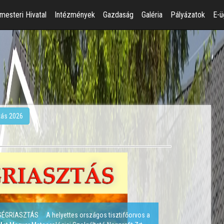
mesteri Hivatal
Intézmények
Gazdaság
Galéria
Pályázatok
E-ü
tás 2026
ŐSÉGRIASZTÁS A helyettes országos tisztifőorvos a