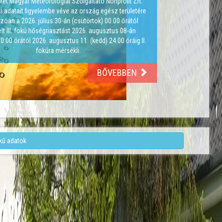
t Magyar Meteorológiai Szolgáltató Nonprofit Zrt.
si adatait figyelembe véve az ország egész területére
zóan a 2026. július 30-án (csütörtök) 00.00 órától
lt III. fokú hőségriasztást 2026. augusztus 08-án
0:00 órától 2026. augusztus 11. (kedd) 24.00 óráig II.
fokúra mérsékli.
BŐVEBBEN
kű adatok