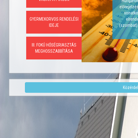
HungaroMe
előrejelzé
vonatko
GYERMEKORVOS RENDELÉSI
elrende
IDEJE
(szombat) 
III. FOKÚ HŐSÉGRIASZTÁS
MEGHOSSZABBÍTÁSA
Közérde
Previous