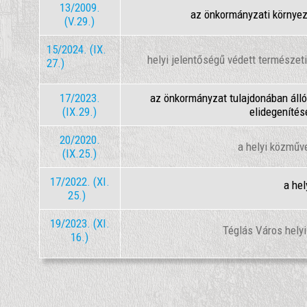
13/2009.
az önkormányzati környez
(V.29.)
15/2024. (IX.
helyi jelentőségű védett természeti
27.)
17/2023.
az önkormányzat tulajdonában álló
(IX.29.)
elidegenítés
20/2020.
a helyi közműve
(IX.25.)
17/2022. (XI.
a hel
25.)
19/2023. (XI.
Téglás Város helyi
16.)