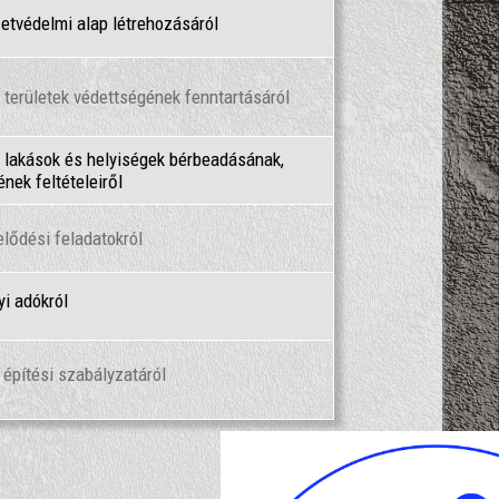
etvédelmi alap létrehozásáról
 területek védettségének fenntartásáról
 lakások és helyiségek bérbeadásának,
ének feltételeiről
lődési feladatokról
yi adókról
 építési szabályzatáról