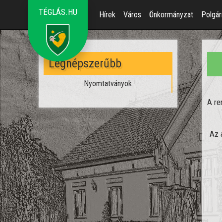
TÉGLÁS.HU
Hírek
Város
Önkormányzat
Polgár
Legnépszerűbb
Nyomtatványok
A re
Az 