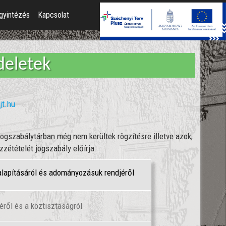
gyintézés
Kapcsolat
deletek
njt.hu
ogszabálytárban még nem kerültek rögzítésre illetve azok,
zétételét jogszabály előírja:
 alapításáról és adományozásuk rendjéről
ről és a köztisztaságról