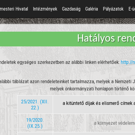
mesteri Hivatal
Intézmények
Gazdaság
Galéria
Pályázatok
E-ü
Hatályos ren
ndeletek egységes szerkezetben az alábbi linken elérhetőek:
http://
alábbi táblázat azon rendeleteinket tartalmazza, melyek a Nemzeti J
melyek önkormányzati honlapon történő köz
25/2021. (XII.
a kitüntető díjak és elismerő címek
22.)
19/2020.
a környezet védelemé
(IX.25.)