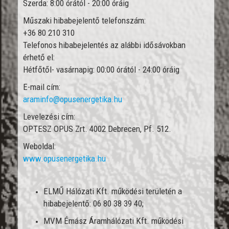
Szerda: 8:00 órától - 20:00 óráig
Műszaki hibabejelentő telefonszám:
+36 80 210 310
Telefonos hibabejelentés az alábbi idősávokban
érhető el:
Hétfőtől- vasárnapig: 00:00 órától - 24:00 óráig
E-mail cím:
araminfo@opusenergetika.hu
Levelezési cím:
OPTESZ OPUS Zrt. 4002 Debrecen, Pf. 512.
Weboldal:
www.opusenergetika.hu
ELMŰ Hálózati Kft. működési területén a
hibabejelentő: 06 80 38 39 40;
MVM Émász Áramhálózati Kft. működési