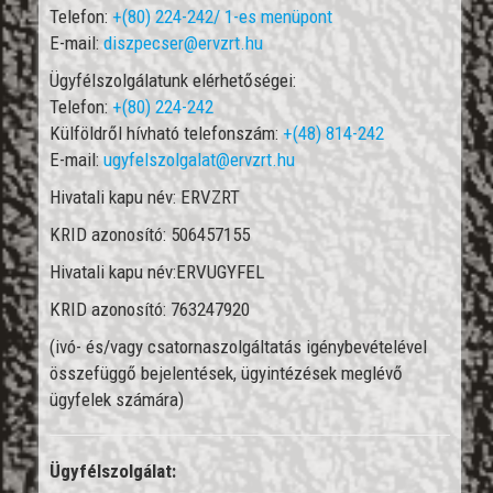
Telefon:
+(80) 224-242/ 1-es menüpont
E-mail:
diszpecser@ervzrt.hu
Ügyfélszolgálatunk elérhetőségei:
Telefon:
+(80) 224-242
Külföldről hívható telefonszám:
+(48) 814-242
E-mail:
ugyfelszolgalat@ervzrt.hu
Hivatali kapu név: ERVZRT
KRID azonosító: 506457155
Hivatali kapu név:ERVUGYFEL
KRID azonosító: 763247920
(ivó- és/vagy csatornaszolgáltatás igénybevételével
összefüggő bejelentések, ügyintézések meglévő
ügyfelek számára)
Ügyfélszolgálat: