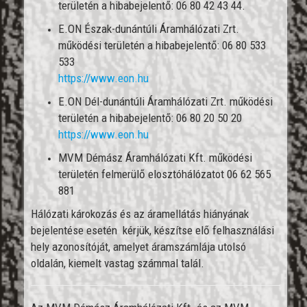
területén a hibabejelentő: 06 80 42 43 44.
E.ON Észak-dunántúli Áramhálózati Zrt.
működési területén a hibabejelentő: 06 80 533
533
https://www.eon.hu
E.ON Dél-dunántúli Áramhálózati Zrt. működési
területén a hibabejelentő: 06 80 20 50 20
https://www.eon.hu
MVM Démász Áramhálózati Kft. működési
területén felmerülő elosztóhálózatot 06 62 565
881
Hálózati károkozás és az áramellátás hiányának
bejelentése esetén kérjük, készítse elő felhasználási
hely azonosítóját, amelyet áramszámlája utolsó
oldalán, kiemelt vastag számmal talál.