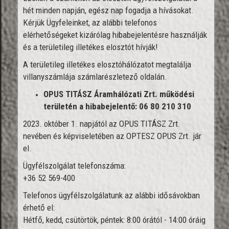
hét minden napján, egész nap fogadja a hívásokat.
Kérjük Ügyfeleinket, az alábbi telefonos
elérhetőségeket kizárólag hibabejelentésre használják
és a területileg illetékes elosztót hívják!
A területileg illetékes elosztóhálózatot megtalálja
villanyszámlája számlarészletező oldalán.
OPUS TITÁSZ Áramhálózati Zrt. működési
területén a hibabejelentő: 06 80 210 310
2023. október 1. napjától az OPUS TITÁSZ Zrt.
nevében és képviseletében az OPTESZ OPUS Zrt. jár
el.
Ügyfélszolgálat telefonszáma:
+36 52 569-400
Telefonos ügyfélszolgálatunk az alábbi idősávokban
érhető el:
Hétfő, kedd, csütörtök, péntek: 8:00 órától - 14:00 óráig