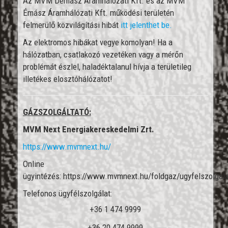
Az MVM Démász Áramhálózati Kft. és az MVM
Émász Áramhálózati Kft. működési területén
felmerülő közvilágítási hibát
itt jelenthet be.
Az elektromos hibákat vegye komolyan! Ha a
hálózatban, csatlakozó vezetéken vagy a mérőn
problémát észlel, haladéktalanul hívja a területileg
illetékes elosztóhálózatot!
GÁZSZOLGÁLTATÓ:
MVM Next Energiakereskedelmi Zrt.
https://www.mvmnext.hu/
Online
ügyintézés: https://www.mvmnext.hu/foldgaz/ugyfelszolgala
Telefonos ügyfélszolgálat:
+36 1 474 9999
+36 20 474 9999