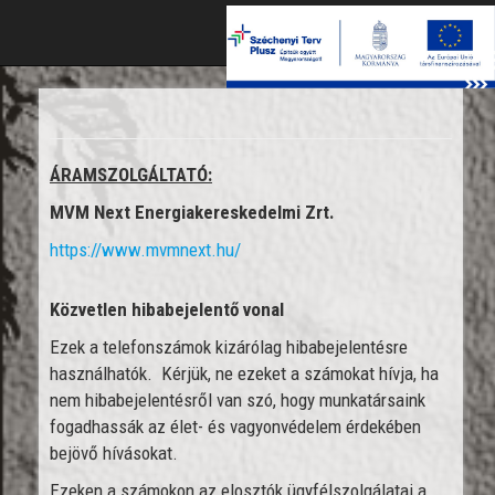
Togg
navig
ÁRAMSZOLGÁLTATÓ:
MVM Next Energiakereskedelmi Zrt.
https://www.mvmnext.hu/
Közvetlen hibabejelentő vonal
Ezek a telefonszámok kizárólag hibabejelentésre
használhatók. Kérjük, ne ezeket a számokat hívja, ha
nem hibabejelentésről van szó, hogy munkatársaink
fogadhassák az élet- és vagyonvédelem érdekében
bejövő hívásokat.
Ezeken a számokon az elosztók ügyfélszolgálatai a