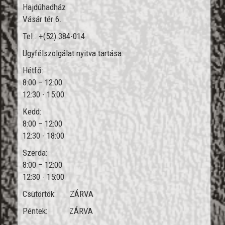
Hajdúhadház
Vásár tér 6.
Tel.: +(52) 384-014
Ügyfélszolgálat nyitva tartása:
Hétfő:
8:00 – 12:00
12:30 - 15:00
Kedd:
8:00 – 12:00
12:30 - 18:00
Szerda:
8:00 – 12:00
12:30 - 15:00
Csütörtök: ZÁRVA
Péntek: ZÁRVA