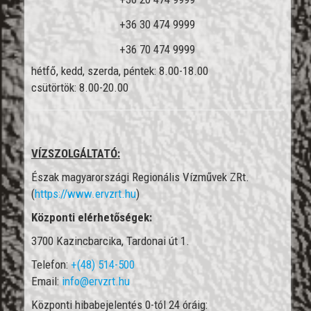
+36 30 474 9999
+36 70 474 9999
hétfő, kedd, szerda, péntek: 8.00-18.00
csütörtök: 8.00-20.00
VÍZSZOLGÁLTATÓ:
Észak magyarországi Region
ális
Vízművek ZRt.
(
https://www.ervzrt.hu
)
Központi elérhetőségek:
3700 Kazincbarcika, Tardonai út 1.
Telefon:
+(48) 514-500
Email:
info@ervzrt.hu
Központi hibabejelentés 0-tól 24 óráig: