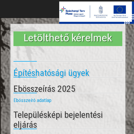
Toggle
naviga
Letölthető kérelmek
Építéshatósági ügyek
Ebösszeírás 2025
Ebösszeíró adatlap
Településképi bejelentési
eljárás