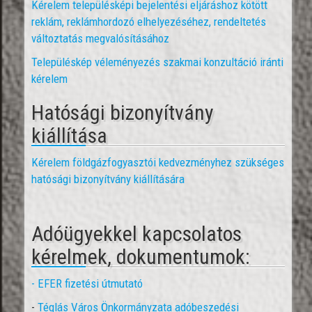
Kérelem településképi bejelentési eljáráshoz kötött
reklám, reklámhordozó elhelyezéséhez, rendeltetés
változtatás megvalósításához
Településkép véleményezés szakmai konzultáció iránti
kérelem
Hatósági bizonyítvány
kiállítása
Kérelem földgázfogyasztói kedvezményhez szükséges
hatósági bizonyítvány kiállítására
Adóügyekkel kapcsolatos
kérelmek, dokumentumok:
- EFER fizetési útmutató
-
Téglás Város Önkormányzata adóbeszedési