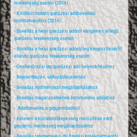
tevékenység esetén (2014)
-
Kitöltési mutató iparűzési adóbevallási
nyomtatványhoz (2014)
-
Bevallás a helyi iparűzési adóról ideiglenes jellegű
iparűzési tevékenység esetén
-
Bevallás a helyi iparűzési adóelőleg kiegészítéséről
állandó iparűzési tevékenység esetén
-
Önellenőrzési lap iparűzési adó helyesbítéséhez
- Bejelentkezés, változásbejelentés
-
Bevallás építményadó megállapításához
-
Bevallás magánszemélyek kommunális adójához
-
Adatbevallás a gépjárműadóról
-
Kérelem a közlekedőképesség minősítése iránt
gépjármű mentesség megállapításához
-
Bevallás talajterhelési díj fizetési kötelezettségről