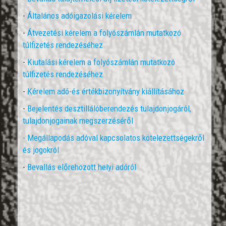
-
Általános adóigazolási kérelem
-
Átvezetési kérelem a folyószámlán mutatkozó
túlfizetés rendezéséhez
-
Kiutalási kérelem a folyószámlán mutatkozó
túlfizetés rendezéséhez
-
Kérelem adó-és értékbizonyítvány kiállításához
-
Bejelentés desztillálóberendezés tulajdonjogáról,
tulajdonjogainak megszerzéséről
- Megállapodás adóval kapcsolatos kötelezettségekről
és jogokról
-
Bevallás előrehozott helyi adóról