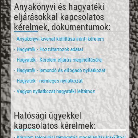
Anyakönyvi és hagyatéki
eljárásokkal kapcsolatos
kérelmek, dokumentumok:
- Anyakönyvi kivonat kiállítása iránti kérelem
- Hagyaték - Hozzátartozók adatai
- Hagyaték - Kérelem eljárás megindítására
- Hagyaték - lemondó és elfogadó nyilatkozat
- Hagyaték - nemleges nyilatkozat
- V
agyon nyilatkozat hagyatéki leltárhoz
Hatósági ügyekkel
kapcsolatos kérelmek:
- Kérelem települési támogatás megállapítására-Fűtési