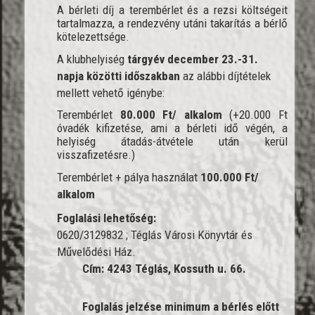
A bérleti díj a terembérlet és a rezsi költségeit
tartalmazza, a rendezvény utáni takarítás a bérlő
kötelezettsége.
A klubhelyiség
tárgyév december 23.-31.
napja közötti időszakban
az alábbi díjtételek
mellett vehető igénybe:
Terembérlet
80.000 Ft/ alkalom
(+20.000 Ft
óvadék kifizetése, ami a bérleti idő végén, a
helyiség átadás-átvétele után kerül
visszafizetésre.)
Terembérlet + pálya használat
100.000 Ft/
alkalom
Foglalási lehetőség:
0620/3129832 ; Téglás Városi Könyvtár és
Művelődési Ház.
Cím: 4243 Téglás, Kossuth u. 66.
Foglalás jelzése minimum a bérlés előtt