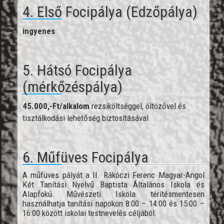
4. Első Focipálya (Edzőpálya)
ingyenes
5. Hátsó Focipálya
(mérkőzéspálya)
45.000,-Ft/alkalom
rezsiköltséggel, öltözővel és
tisztálkodási lehetőség biztosításával
6. Műfüves Focipálya
A műfüves pályát a II. Rákóczi Ferenc Magyar-Angol
Két Tanítási Nyelvű Baptista Általános Iskola és
Alapfokú Művészeti Iskola térítésmentesen
használhatja tanítási napokon 8:00 – 14:00 és 15:00 –
16:00 között iskolai testnevelés céljából.