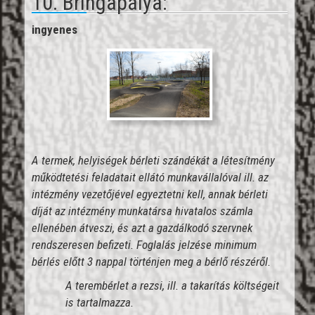
10. Bringapálya:
ingyenes
A termek, helyiségek bérleti szándékát a létesítmény
működtetési feladatait ellátó munkavállalóval ill. az
intézmény vezetőjével egyeztetni kell, annak bérleti
díját az intézmény munkatársa hivatalos számla
ellenében átveszi, és azt a gazdálkodó szervnek
rendszeresen befizeti.
Foglalás jelzése minimum
bérlés előtt 3 nappal történjen meg a bérlő részéről.
A terembérlet a rezsi, ill. a takarítás költségeit
is tartalmazza.