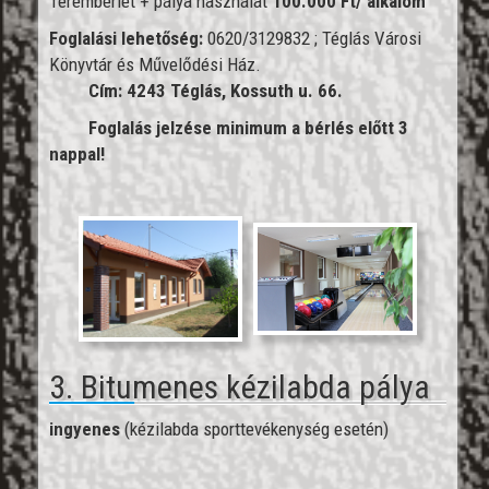
Terembérlet + pálya használat
100.000 Ft/ alkalom
Foglalási lehetőség:
0620/3129832 ; Téglás Városi
Könyvtár és Művelődési Ház.
Cím: 4243 Téglás, Kossuth u. 66.
Foglalás jelzése minimum a bérlés előtt 3
nappal!
3. Bitumenes kézilabda pálya
ingyenes
(kézilabda sporttevékenység esetén)