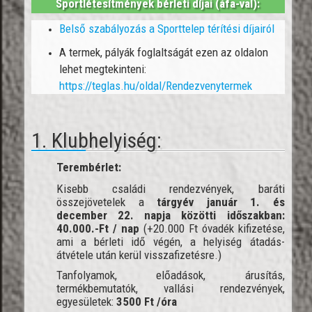
Sportlétesítmények bérleti díjai (áfa-val):
Belső szabályozás a Sporttelep térítési díjairól
A termek, pályák foglaltságát ezen az oldalon
lehet megtekinteni:
https://teglas.hu/oldal/Rendezvenytermek
1. Klubhelyiség:
Terembérlet:
Kisebb családi rendezvények, baráti
összejövetelek a
tárgyév január 1. és
december 22. napja közötti időszakban:
40.000.-Ft / nap
(+20.000 Ft óvadék kifizetése,
ami a bérleti idő végén, a helyiség átadás-
átvétele után kerül visszafizetésre.)
Tanfolyamok, előadások, árusítás,
termékbemutatók, vallási rendezvények,
egyesületek:
3500 Ft /óra