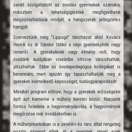
zenét szolgáltatott az óvodás gyermekek számára,
miközben a tehetségígéretek megfigyelhetik
megszólaltatásuk módját, a hangszerek jellegzetes
hangját.
Szerveztünk még "Lippogó" táncházat ahol Kovács
Henrik és dr Sándor Ildikó a népi gyermekjáték nagy
ismerői. A gyerekeknek nagy élmény volt, hogy
óvodánk aulájában viseletbe öltözve táncolhattak,
játszhattak. Ebbe az óvodapedagógus kollégákat is
bevonnám, mert igazán így tapasztalhatják meg a
gyerekek kiemelkedő képességét, tudásgyarapodását
Mindkét program előnye, hogy a gyerekek erősségeire
épít azt kiemelve a műhely keretei közül. Napjaink
fontos feladata a hagyományápolás, a hagyományok
megőrzése már óvodáskorban is.
A műhelymunkában is a zenélés és tánc által rengeteg
pozitív élményt éltek át a gyermek, mivel ezek