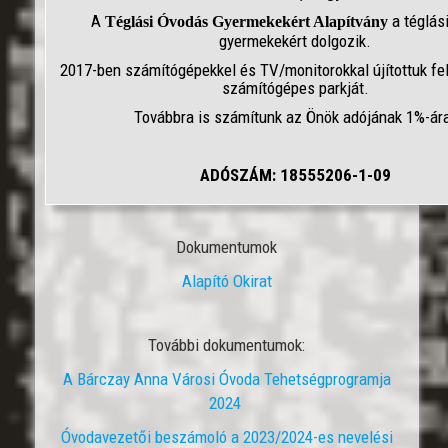
A
a téglás
Téglási Óvodás Gyermekekért Alapítvány
gyermekekért dolgozik.
2017-ben számítógépekkel és TV/monitorokkal újítottuk fe
számítógépes parkját.
Továbbra is számítunk az Önök adójának 1%-ár
ADÓSZÁM: 18555206-1-09
Dokumentumok
Alapító Okirat
További dokumentumok:
A Bárczay Anna Városi Óvoda Tehetségprogramja
2024
Óvodavezetői beszámoló a 2023/2024-es nevelési