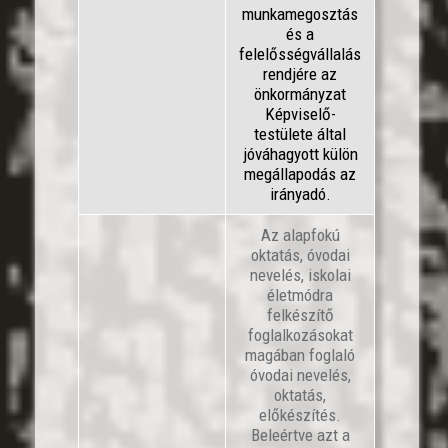
munkamegosztás
és a
felelősségvállalás
rendjére az
önkormányzat
Képviselő-
testülete által
jóváhagyott külön
megállapodás az
irányadó.
Az alapfokú
oktatás, óvodai
nevelés, iskolai
életmódra
felkészítő
foglalkozásokat
magában foglaló
óvodai nevelés,
oktatás,
előkészítés.
Beleértve azt a