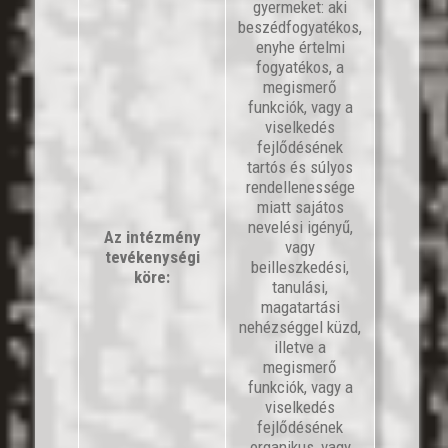
gyermeket: aki
beszédfogyatékos,
enyhe értelmi
fogyatékos, a
megismerő
funkciók, vagy a
viselkedés
fejlődésének
tartós és súlyos
rendellenessége
miatt sajátos
nevelési igényű,
Az intézmény
vagy
tevékenységi
beilleszkedési,
köre:
tanulási,
magatartási
nehézséggel küzd,
illetve a
megismerő
funkciók, vagy a
viselkedés
fejlődésének
organikus, vagy