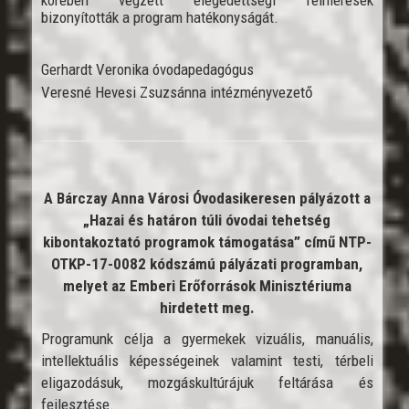
bizonyították a program hatékonyságát.
Gerhardt Veronika óvodapedagógus
Veresné Hevesi Zsuzsánna intézményvezető
A Bárczay Anna Városi Óvodasikeresen pályázott a
„Hazai és határon túli óvodai tehetség
kibontakoztató programok támogatása” című NTP-
OTKP-17-0082 kódszámú pályázati programban,
melyet az Emberi Erőforrások Minisztériuma
hirdetett meg.
Programunk célja a gyermekek vizuális, manuális,
intellektuális képességeinek valamint testi, térbeli
eligazodásuk, mozgáskultúrájuk feltárása és
fejlesztése.