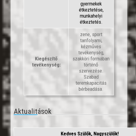
gyermekek
étkeztetése,
munkahelyi
étkeztetés.
zene, sport
tanfolyami,
kézműves
tevékenység,
Kiegészítő
szakköri formában
tevékenység:
történő
szervezése.
Szabad
teremkapacitás
bérbeadása.
Aktualitások
Kedves Szülők, Nagyszülők!