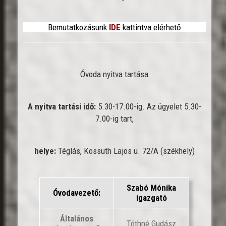
Bemutatkozásunk
IDE
kattintva elérhető
Óvoda nyitva tartása
A nyitva tartási idő:
5.30-17.00-ig. Az ügyelet 5.30-
7.00-ig tart,
helye:
Téglás, Kossuth Lajos u. 72/A (székhely)
Szabó Mónika
Óvodavezető:
igazgató
Általános
Tóthné Gudász