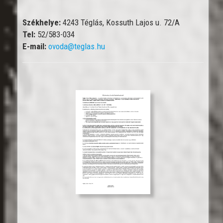
Székhelye:
4243 Téglás, Kossuth Lajos u. 72/A
Tel:
52/583-034
E-mail:
ovoda@teglas.hu