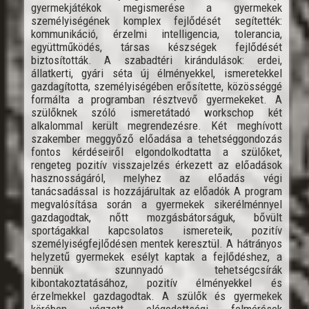
gyermekjátékok megismerése a gyermekek
személyiségének komplex fejlődését segítették:
kommunikáció, érzelmi intelligencia, tolerancia,
együttműködés, társas készségek fejlődését
biztosították. A szabadtéri kirándulások: erdei,
állatkerti, gyári séta új élményekkel, ismeretekkel
gazdagította, személyiségében erősítette, közösséggé
formálta a programban résztvevő gyermekeket. A
szülőknek szóló ismeretátadó workschop két
alkalommal került megrendezésre. Két meghívott
szakember meggyőző előadása a tehetséggondozás
fontos kérdéseiről elgondolkodtatta a szülőket,
rengeteg pozitív visszajelzés érkezett az előadások
hasznosságáról, melyhez az előadás végi
tanácsadással is hozzájárultak az előadók A program
megvalósítása során a gyermekek sikerélménnyel
gazdagodtak, nőtt mozgásbátorságuk, bővült
sportágakkal kapcsolatos ismereteik, pozitív
személyiségfejlődésen mentek keresztül. A hátrányos
helyzetű gyermekek esélyt kaptak a fejlődéshez, a
bennük szunnyadó tehetségcsírák
kibontakoztatásához, pozitív élményekkel és
érzelmekkel gazdagodtak. A szülők és gyermekek
körében végzett elégedettségi felmérések