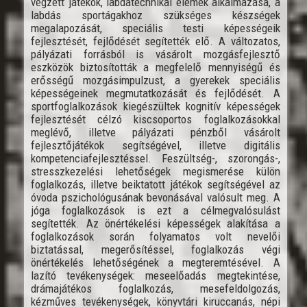
végzett játékok, labdatechnikai elemek alkalmazása, a
labdás sportágakhoz szükséges készségek
megalapozását, speciális testi képességeik
fejlesztését, fejlődését segítették elő. A változatos,
pályázati forrásból is vásárolt mozgásfejlesztő
eszközök biztosították a megfelelő mennyiségű és
erősségű mozgásimpulzust, a gyerekek speciális
képességeinek megmutatkozását és fejlődését. A
sportfoglalkozások kiegészültek kognitív képességek
fejlesztését célzó kiscsoportos foglalkozásokkal
meglévő, illetve pályázati pénzből vásárolt
fejlesztőjátékok segítségével, illetve digitális
kompetenciafejlesztéssel. Feszültség-, szorongás-,
stresszkezelési lehetőségek megismerése külön
foglalkozás, illetve beiktatott játékok segítségével az
óvoda pszichológusának bevonásával valósult meg. A
jóga foglalkozások is ezt a célmegvalósulást
segítették. Az önértékelési képességek alakítása a
foglalkozások során folyamatos volt nevelői
biztatással, megerősítéssel, foglalkozás végi
önértékelés lehetőségének a megteremtésével. A
lazító tevékenységek: meseelőadás megtekintése,
drámajátékos foglalkozás, mesefeldolgozás,
kézműves tevékenységek, könyvtári kiruccanás, népi