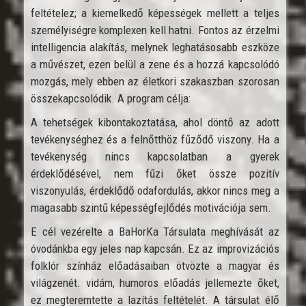
feltételez; a kiemelkedő képességek mellett a teljes
személyiségre komplexen kell hatni. Fontos az érzelmi
intelligencia alakítás, melynek leghatásosabb eszköze
a művészet, ezen belül a zene és a hozzá kapcsolódó
mozgás, mely ebben az életkori szakaszban szorosan
összekapcsolódik. A program célja:
A tehetségek kibontakoztatása, ahol döntő az adott
tevékenységhez és a felnőtthöz fűződő viszony. Ha a
tevékenység nincs kapcsolatban a gyerek
érdeklődésével, nem fűzi őket össze pozitív
viszonyulás, érdeklődő odafordulás, akkor nincs meg a
magasabb szintű képességfejlődés motivációja sem.
E cél vezérelte a BaHorKa Társulata meghívását az
óvodánkba egy jeles nap kapcsán. Ez az improvizációs
folklór színház előadásaiban ötvözte a magyar és
világzenét. vidám, humoros előadás jellemezte őket,
ez megteremtette a lazítás feltételét. A társulat élő