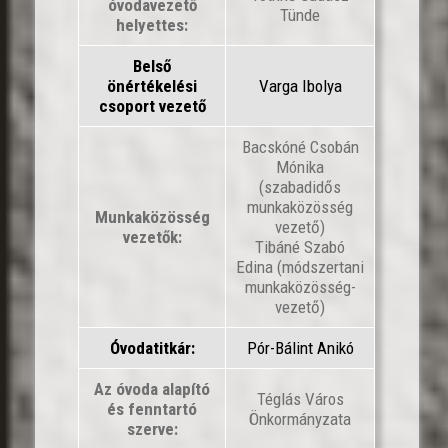
óvodavezető
Tünde
helyettes:
Belső
önértékelési
Varga Ibolya
csoport vezető
Bacskóné Csobán
Mónika
(szabadidős
munkaközösség
Munkaközösség
vezető)
vezetők:
Tibáné Szabó
Edina
(módszertani
munkaközösség-
vezető)
Óvodatitkár:
Pór-Bálint Anikó
Az óvoda alapító
Téglás Város
és fenntartó
Önkormányzata
szerve: