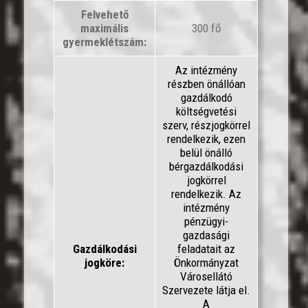
Felvehető
maximális
300 fő
gyermeklétszám:
Az intézmény
részben önállóan
gazdálkodó
költségvetési
szerv, részjogkörrel
rendelkezik, ezen
belül önálló
bérgazdálkodási
jogkörrel
rendelkezik. Az
intézmény
pénzügyi-
gazdasági
Gazdálkodási
feladatait az
jogköre:
Önkormányzat
Városellátó
Szervezete látja el.
A