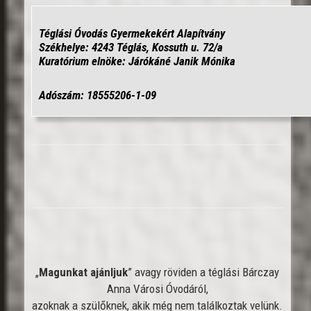
Téglási Óvodás Gyermekekért Alapítvány
Székhelye: 4243 Téglás, Kossuth u. 72/a
Kuratórium elnöke: Járókáné Janik Mónika
Adószám: 18555206-1-09
„
Magunkat ajánljuk
” avagy röviden a téglási Bárczay
Anna Városi Óvodáról,
azoknak a szülőknek, akik még nem találkoztak velünk.