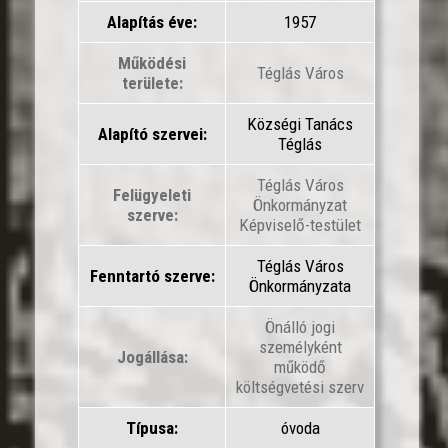
Alapítás éve:
1957
Működési
Téglás Város
területe:
Községi Tanács
Alapító szervei:
Téglás
Téglás Város
Felügyeleti
Önkormányzat
szerve:
Képviselő-testület
Téglás Város
Fenntartó szerve:
Önkormányzata
Önálló jogi
személyként
Jogállása:
működő
költségvetési szerv
Típusa:
óvoda