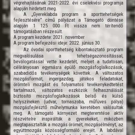
végrehajtásának 2021-2022. évi cselekvési programja
alapján hirdetett meg.
A „Gyereklabda program a sporttehetségek
fejlesztésére” című pályázat a Támogató döntése
alapján 1 125 000 Ft vissza nem térítendő
támogatásban részesült.
A program kezdete: 2021. november
A program befejezési ideje: 2022. június 30.
Az óvodai sporttehetség kibontakoztató program
megvalósulása a tehetségazonosítással,
beválogatással vette kezdetét, melyet a tudatosan,
célirányosan egymásra épülő mozgásfoglalkozások,
szabadidős tevékenységek követtek. A változatos
mozgásformát, ingergazdag, játékos feladatokat,
örömteli mozgást és folyamatos tevékenykedtetést
tartalmazó, változatos eszközök felhasználását
biztosító mozgásfoglalkozások belső és külső
helyszíneken (udvar, tornaszoba, műfüves pálya)
mozgásfejlesztő műhelymunka keretében valósultak
meg. A támogató környezet megteremtése aktív
részvételre inspirálták a gyerekeket, miközben
megtapasztalták a mozgás örömét, mozgásélményt, az
együttmozgás közösségformáló erejét. A labdával