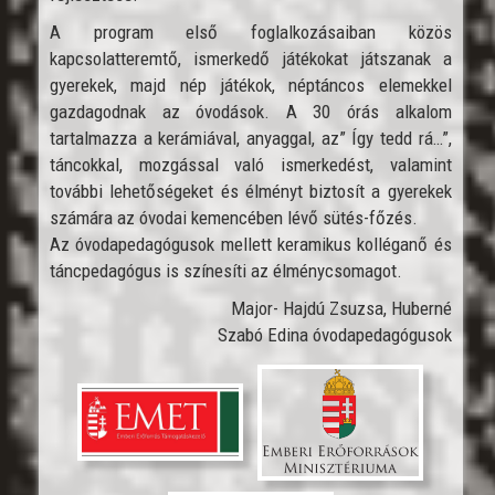
A program első foglalkozásaiban közös
kapcsolatteremtő, ismerkedő játékokat játszanak a
gyerekek, majd nép játékok, néptáncos elemekkel
gazdagodnak az óvodások. A 30 órás alkalom
tartalmazza a kerámiával, anyaggal, az” Így tedd rá…”,
táncokkal, mozgással való ismerkedést, valamint
további lehetőségeket és élményt biztosít a gyerekek
számára az óvodai kemencében lévő sütés-főzés.
Az óvodapedagógusok mellett keramikus kolléganő és
táncpedagógus is színesíti az élménycsomagot.
Major- Hajdú Zsuzsa, Huberné
Szabó Edina óvodapedagógusok