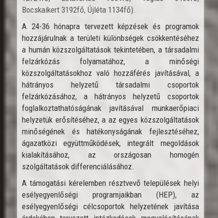
Bocskaikert 3192fő, Újléta 1134fő).
A 24-36 hónapra tervezett képzések és programok
hozzájárulnak a területi különbségek csökkentéséhez
a humán közszolgáltatások tekintetében, a társadalmi
felzárkózás folyamatához, a minőségi
közszolgáltatásokhoz való hozzáférés javításával, a
hátrányos helyzetű társadalmi csoportok
felzárkózásához, a hátrányos helyzetű csoportok
foglalkoztathatóságának javításával munkaerőpiaci
helyzetük erősítéséhez, a az egyes közszolgáltatások
minőségének és hatékonyságának fejlesztéséhez,
ágazatközi együttműködések, integrált megoldások
kialakításához, az országosan homogén
szolgáltatások differenciálásához.
A támogatási kérelemben résztvevő települések helyi
esélyegyenlőségi programjaikban (HEP), az
esélyegyenlőségi célcsoportok helyzetének javítása
érdekében tervezett intézkedések megvalósításának