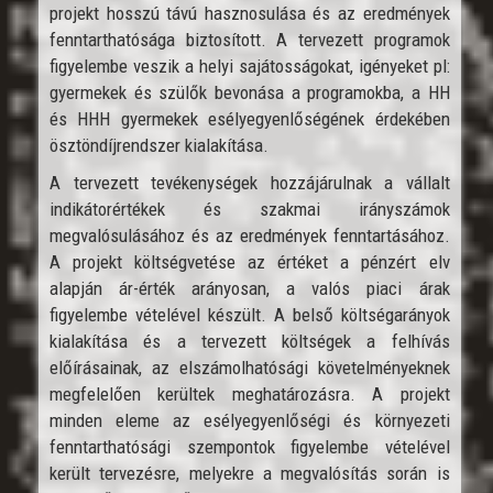
projekt hosszú távú hasznosulása és az eredmények
fenntarthatósága biztosított. A tervezett programok
figyelembe veszik a helyi sajátosságokat, igényeket pl:
gyermekek és szülők bevonása a programokba, a HH
és HHH gyermekek esélyegyenlőségének érdekében
ösztöndíjrendszer kialakítása.
A tervezett tevékenységek hozzájárulnak a vállalt
indikátorértékek és szakmai irányszámok
megvalósulásához és az eredmények fenntartásához.
A projekt költségvetése az értéket a pénzért elv
alapján ár-érték arányosan, a valós piaci árak
figyelembe vételével készült. A belső költségarányok
kialakítása és a tervezett költségek a felhívás
előírásainak, az elszámolhatósági követelményeknek
megfelelően kerültek meghatározásra. A projekt
minden eleme az esélyegyenlőségi és környezeti
fenntarthatósági szempontok figyelembe vételével
került tervezésre, melyekre a megvalósítás során is