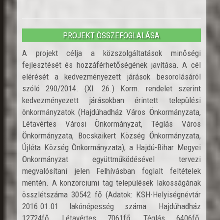
PROJEKT ÖSSZEFOGLALÁSA
A projekt célja a közszolgáltatások minőségi
fejlesztését és hozzáférhetőségének javítása. A cél
elérését a kedvezményezett járások besorolásáról
szóló 290/2014. (XI. 26.) Korm. rendelet szerint
kedvezményezett járásokban érintett települési
önkormányzatok (Hajdúhadház Város Önkormányzata,
Létavértes Városi Önkormányzat, Téglás Város
Önkormányzata, Bocskaikert Község Önkormányzata,
Újléta Község Önkormányzata), a Hajdú-Bihar Megyei
Önkormányzat együttműködésével tervezi
megvalósítani jelen Felhívásban foglalt feltételek
mentén. A konzorciumi tag települések lakosságának
összlétszáma 30542 fő (Adatok: KSH-Helyiségnévtár
2016.01.01 lakónépesség száma: Hajdúhadház
12724fő, Létavértes 7061fő, Téglás 6406fő,