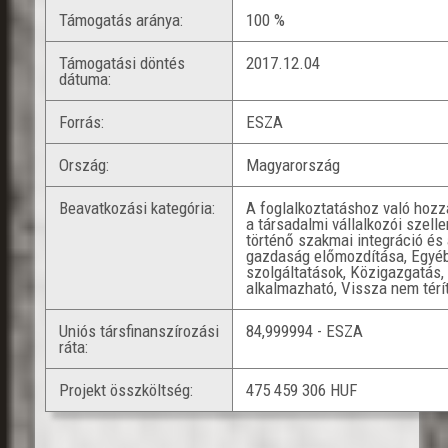
Támogatás aránya:
100 %
Támogatási döntés
2017.12.04
dátuma:
Forrás:
ESZA
Ország:
Magyarország
Beavatkozási kategória:
A foglalkoztatáshoz való hoz
a társadalmi vállalkozói szell
történő szakmai integráció és 
gazdaság előmozdítása, Egyéb
szolgáltatások, Közigazgatás
alkalmazható, Vissza nem tér
Uniós társfinanszírozási
84,999994 - ESZA
ráta:
Projekt összköltség:
475 459 306 HUF