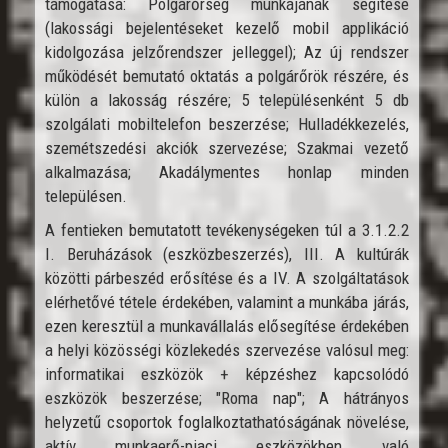
támogatása: Polgárőrség munkájának segítése
(lakossági bejelentéseket kezelő mobil applikáció
kidolgozása jelzőrendszer jelleggel); Az új rendszer
működését bemutató oktatás a polgárőrök részére, és
külön a lakosság részére; 5 településenként 5 db
szolgálati mobiltelefon beszerzése; Hulladékkezelés,
szemétszedési akciók szervezése; Szakmai vezető
alkalmazása; Akadálymentes honlap minden
településen.
A fentieken bemutatott tevékenységeken túl a 3.1.2.2
I. Beruházások (eszközbeszerzés), III. A kultúrák
közötti párbeszéd erősítése és a IV. A szolgáltatások
elérhetővé tétele érdekében, valamint a munkába járás,
ezen keresztül a munkavállalás elősegítése érdekében
a helyi közösségi közlekedés szervezése valósul meg:
informatikai eszközök + képzéshez kapcsolódó
eszközök beszerzése; "Roma nap"; A hátrányos
helyzetű csoportok foglalkoztathatóságának növelése,
aktív munkaerő-piaci eszközökben való