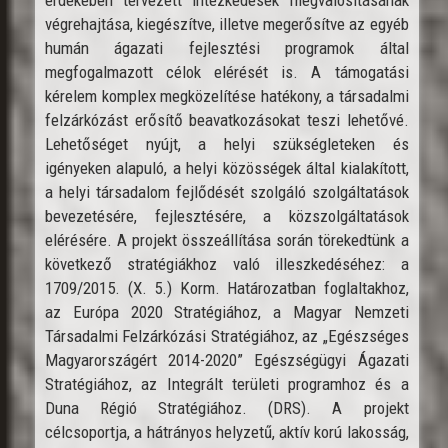
végrehajtása, kiegészítve, illetve megerősítve az egyéb
humán ágazati fejlesztési programok által
megfogalmazott célok elérését is. A támogatási
kérelem komplex megközelítése hatékony, a társadalmi
felzárkózást erősítő beavatkozásokat teszi lehetővé.
Lehetőséget nyújt, a helyi szükségleteken és
igényeken alapuló, a helyi közösségek által kialakított,
a helyi társadalom fejlődését szolgáló szolgáltatások
bevezetésére, fejlesztésére, a közszolgáltatások
elérésére. A projekt összeállítása során törekedtünk a
következő stratégiákhoz való illeszkedéséhez: a
1709/2015. (X. 5.) Korm. Határozatban foglaltakhoz,
az Európa 2020 Stratégiához, a Magyar Nemzeti
Társadalmi Felzárkózási Stratégiához, az „Egészséges
Magyarországért 2014-2020” Egészségügyi Ágazati
Stratégiához, az Integrált területi programhoz és a
Duna Régió Stratégiához. (DRS). A projekt
célcsoportja, a hátrányos helyzetű, aktív korú lakosság,