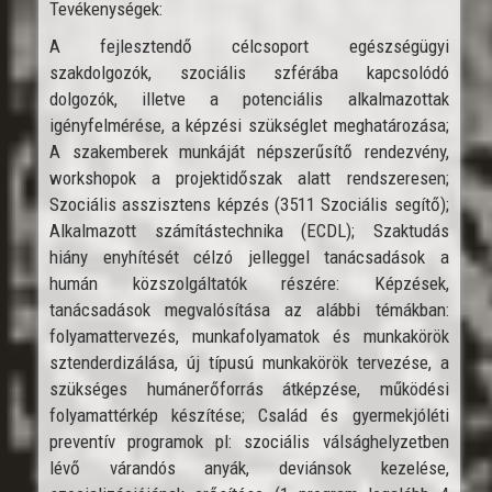
Tevékenységek:
A fejlesztendő célcsoport egészségügyi
szakdolgozók, szociális szférába kapcsolódó
dolgozók, illetve a potenciális alkalmazottak
igényfelmérése, a képzési szükséglet meghatározása;
A szakemberek munkáját népszerűsítő rendezvény,
workshopok a projektidőszak alatt rendszeresen;
Szociális asszisztens képzés (3511 Szociális segítő);
Alkalmazott számítástechnika (ECDL); Szaktudás
hiány enyhítését célzó jelleggel tanácsadások a
humán közszolgáltatók részére: Képzések,
tanácsadások megvalósítása az alábbi témákban:
folyamattervezés, munkafolyamatok és munkakörök
sztenderdizálása, új típusú munkakörök tervezése, a
szükséges humánerőforrás átképzése, működési
folyamattérkép készítése; Család és gyermekjóléti
preventív programok pl: szociális válsághelyzetben
lévő várandós anyák, deviánsok kezelése,