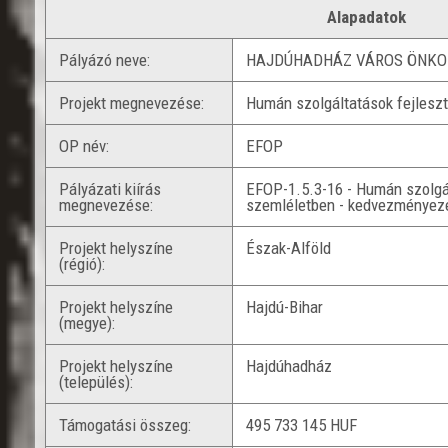
Alapadatok
Pályázó neve:
HAJDÚHADHÁZ VÁROS ÖNK
Projekt megnevezése:
Humán szolgáltatások fejlesz
OP név:
EFOP
Pályázati kiírás
EFOP-1.5.3-16 - Humán szolgál
megnevezése:
szemléletben - kedvezményeze
Projekt helyszíne
Észak-Alföld
(régió):
Projekt helyszíne
Hajdú-Bihar
(megye):
Projekt helyszíne
Hajdúhadház
(település):
Támogatási összeg:
495 733 145 HUF