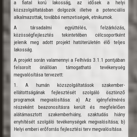
a fiatal korú lakosság, az idősek a helyi
közszolgáltatásban dolgozók illetve a potenciális
alkalmazottak, továbbá nemzetiségek, etnikumok.
A társadalmi együttélés, felzárkózás,
közösségfejlesztés tekintetében célcsoportként
jelenik meg adott projekt hatóterületén élő teljes
lakosság.
A projekt során valamennyi a Felhívás 3.1.1 pontjában
felsorolt önállóan támogatható tevékenység
megvalósítása tervezett:
1. A humán közszolgáltatások szakember-
ellátottságának fejlesztését szolgáló ösztönző
programok megvalósítása: a) Az igényfelmérés
részeként beazonosításra került és megfelelően
alátámasztott szakemberhiány, szaktudás hiány
enyhítését szolgáló tevékenységek megvalósítása; b)
Helyi emberi erőforrás fejlesztési terv megvalósítása.