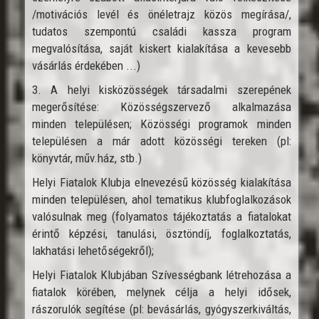
/motivációs levél és önéletrajz közös megírása/,
tudatos szempontú családi kassza program
megvalósítása, saját kiskert kialakítása a kevesebb
vásárlás érdekében ...)
3. A helyi kisközösségek társadalmi szerepének
megerősítése: Közösségszervező alkalmazása
minden településen; Közösségi programok minden
településen a már adott közösségi tereken (pl:
könyvtár, műv.ház, stb.)
Helyi Fiatalok Klubja elnevezésű közösség kialakítása
minden településen, ahol tematikus klubfoglalkozások
valósulnak meg (folyamatos tájékoztatás a fiatalokat
érintő képzési, tanulási, ösztöndíj, foglalkoztatás,
lakhatási lehetőségekről);
Helyi Fiatalok Klubjában Szívességbank létrehozása a
fiatalok körében, melynek célja a helyi idősek,
rászorulók segítése (pl: bevásárlás, gyógyszerkiváltás,