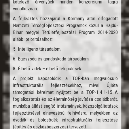
kötelező érvényűek minden konzorciumi tagra
vonatkozóan.
A fejlesztés hozzájárul a Kormány által elfogadott
Nemzeti Térségfejlesztési Programok közül a Hajdú-
Bihar megyei Területfejlesztési Program 2014-2020
alábbi prioritásaihoz:
5. Intelligens társadalom,
6. Egészség és gondoskodó társadalom,
8. Élhető vidék – élhető települések.
A projekt kapcsolódik a TOP-ban megvalósuló
infrastrukturális fejlesztésekhez, mivel Újléta
támogatási kérelmet nyújtott be a TOP-1.4.1-15 A
foglalkoztatás és az életminőség javítása családbarát,
munkába állást segítő intézmények, közszolgáltatások
fejlesztésével elnevezésű felhívásra, melyekben az
óvodák és bölcsődék infrastrukturális fejlesztése
(építés és eszközbeszerzés) tervezett.