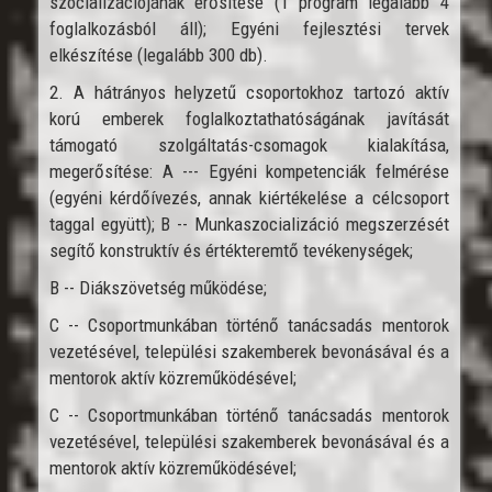
szocializációjának erősítése (1 program legalább 4
foglalkozásból áll); Egyéni fejlesztési tervek
elkészítése (legalább 300 db).
2. A hátrányos helyzetű csoportokhoz tartozó aktív
korú emberek foglalkoztathatóságának javítását
támogató szolgáltatás-csomagok kialakítása,
megerősítése: A --- Egyéni kompetenciák felmérése
(egyéni kérdőívezés, annak kiértékelése a célcsoport
taggal együtt); B -- Munkaszocializáció megszerzését
segítő konstruktív és értékteremtő tevékenységek;
B -- Diákszövetség működése;
C -- Csoportmunkában történő tanácsadás mentorok
vezetésével, települési szakemberek bevonásával és a
mentorok aktív közreműködésével;
C -- Csoportmunkában történő tanácsadás mentorok
vezetésével, települési szakemberek bevonásával és a
mentorok aktív közreműködésével;