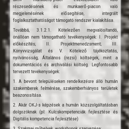
részesedésének és munkaerő-piacon való
megjelenésének elősegítése, integrált
foglalkoztathatóságot támogató rendszer kialakítása.
Továbbá, 3.1.2.1. Kötelezően megvalósítandó,
önállóan nem támogatható tevékenységek: I. Projekt
előkészítés; II. Projektmenedzsment; III.
Könyvvizsgálat és V. Kötelező tájékoztatás,
nyilvánosság; Általános (rezsi) költségek, mint a
dokumentációs és archiválási költség. Legfontosabb
tervezett tevékenységek:
1. A bevont településeken rendelkezésre álló humán
szakemberek felmérése, szakemberhiányos területek
beazonosítása.
2. Akár OKJ-s képzések a humán közszolgáltatásban
dolgozóknak (pl: Kulcskompetenciák fejlesztése és
Digitális kompetencia fejlesztése)
3. Szakmai műhelyek, workshopok szervezése;