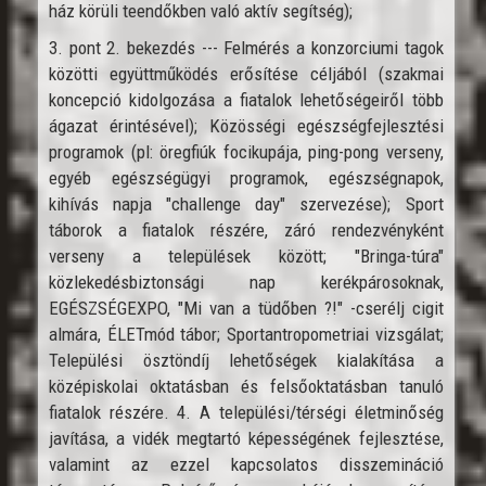
ház körüli teendőkben való aktív segítség);
3. pont 2. bekezdés --- Felmérés a konzorciumi tagok
közötti együttműködés erősítése céljából (szakmai
koncepció kidolgozása a fiatalok lehetőségeiről több
ágazat érintésével); Közösségi egészségfejlesztési
programok (pl: öregfiúk focikupája, ping-pong verseny,
egyéb egészségügyi programok, egészségnapok,
kihívás napja "challenge day" szervezése); Sport
táborok a fiatalok részére, záró rendezvényként
verseny a települések között; "Bringa-túra"
közlekedésbiztonsági nap kerékpárosoknak,
EGÉSZSÉGEXPO, "Mi van a tüdőben ?!" -cserélj cigit
almára, ÉLETmód tábor; Sportantropometriai vizsgálat;
Települési ösztöndíj lehetőségek kialakítása a
középiskolai oktatásban és felsőoktatásban tanuló
fiatalok részére. 4. A települési/térségi életminőség
javítása, a vidék megtartó képességének fejlesztése,
valamint az ezzel kapcsolatos disszemináció