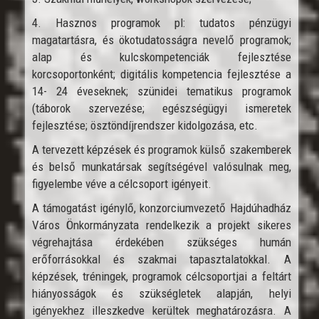
4. Hasznos programok pl: tudatos pénzügyi
magatartásra, és ökotudatosságra nevelő programok;
alap és kulcskompetenciák fejlesztése
korcsoportonként; digitális kompetencia fejlesztése a
14- 24 éveseknek; szünidei tematikus programok
(táborok szervezése; egészségügyi ismeretek
fejlesztése; ösztöndíjrendszer kidolgozása, etc.
A tervezett képzések és programok külső szakemberek
és belső munkatársak segítségével valósulnak meg,
figyelembe véve a célcsoport igényeit.
A támogatást igénylő, konzorciumvezető Hajdúhadház
Város Önkormányzata rendelkezik a projekt sikeres
végrehajtása érdekében szükséges humán
erőforrásokkal és szakmai tapasztalatokkal. A
képzések, tréningek, programok célcsoportjai a feltárt
hiányosságok és szükségletek alapján, helyi
igényekhez illeszkedve kerültek meghatározásra. A