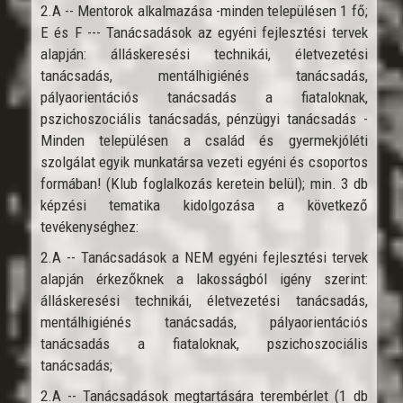
2.A -- Mentorok alkalmazása -minden településen 1 fő;
E és F --- Tanácsadások az egyéni fejlesztési tervek
alapján: álláskeresési technikái, életvezetési
tanácsadás, mentálhigiénés tanácsadás,
pályaorientációs tanácsadás a fiataloknak,
pszichoszociális tanácsadás, pénzügyi tanácsadás -
Minden településen a család és gyermekjóléti
szolgálat egyik munkatársa vezeti egyéni és csoportos
formában! (Klub foglalkozás keretein belül); min. 3 db
képzési tematika kidolgozása a következő
tevékenységhez:
2.A -- Tanácsadások a NEM egyéni fejlesztési tervek
alapján érkezőknek a lakosságból igény szerint:
álláskeresési technikái, életvezetési tanácsadás,
mentálhigiénés tanácsadás, pályaorientációs
tanácsadás a fiataloknak, pszichoszociális
tanácsadás;
2.A -- Tanácsadások megtartására terembérlet (1 db