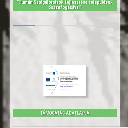
"Humán Szolgáltatások fejlesztése települések
összefogásával"
TÁMOGATÁS ADATLAPJA