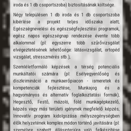
iroda és 1 db csoportszoba) biztosításának költsége.
Négy településen 1 db iroda és 1 db csoportszoba
kibérlése a projekt teljes időszaka alatt;
Egészségnevelési és egészségfejlesztési programok,
egész napos egészségnap rendezése évente több
alkalommal (pl: egyszerre több szűrővizsgálat
elvégeztetésének lehetősége: látásvizsgálat, ortopéd
vizsgálat, stresszmérés stb.);
Szemléletformáló képzések a térség potenciális
munkáltatói számára (pl: Esélyegyenlőség és
diszkrimináció a munkaerőpiacon - ismeretek és
kompetenciák fejlesztése, Munkajog és a
hagyományos és alternatív foglalkoztatási formák);
Hegesztő, Festő, mázoló, föld munkagépkezelő,
képzés vagy más területi igénynek megfelelő képzés;
Innovatív program kidolgozása mélyszegénységben
élők helyzetének komplex módon történő javítására (pl:
személyre szabott állásinterjúra való felkészítése