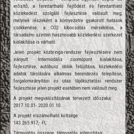
erősítő, a fenntartható fejlődést és fenntartható
közlekedést szolgáló fejlesztése valósult meg,
melynek részeként a környezetre gyakorolt hatások
csökkenése, a CO2 kibocsátás mérséklése, a
társadalmi szinten hasznosabb közlekedési szerkezet
kialakítása is várható.
Jelen projekt közbringa-rendszer fejlesztésére nem
irányult. Intermodális csomópont kialakítása,
fejlesztése, autóbusz öblök felújítása, közlekedési
adatok tárolására alkalmas berendezés telepítése,
forgalomirányítási és utas tájékoztatási rendszer
fejlesztése jelen projekt esetében nem valósult meg.
A projekt megvalósításának tervezett időszaka:
2017.10.01- 2020.01.10.
A projekt elszámolható költsége:
143.265.917,- Ft,
Támogatás összege, támogatás intenzitása: