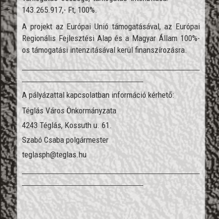
143.265.917,- Ft, 100%.
A projekt az Európai Unió támogatásával, az Európai
Regionális Fejlesztési Alap és a Magyar Állam 100%-
os támogatási intenzitásával kerül finanszírozásra.
A pályázattal kapcsolatban információ kérhető:
Téglás Város Önkormányzata
4243 Téglás, Kossuth u. 61.
Szabó Csaba polgármester
teglasph@teglas.hu