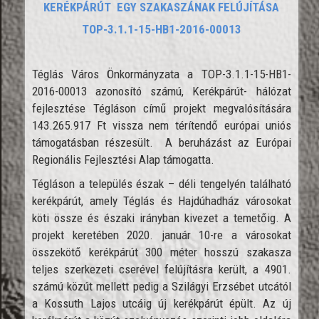
KERÉKPÁRÚT EGY SZAKASZÁNAK FELÚJÍTÁSA
TOP-3.1.1-15-HB1-2016-00013
Téglás Város Önkormányzata a TOP-3.1.1-15-HB1-
2016-00013 azonosító számú, Kerékpárút- hálózat
fejlesztése Tégláson című projekt megvalósítására
143.265.917 Ft vissza nem térítendő európai uniós
támogatásban részesült. A beruházást az Európai
Regionális Fejlesztési Alap támogatta.
Tégláson a település észak – déli tengelyén található
kerékpárút, amely Téglás és Hajdúhadház városokat
köti össze és északi irányban kivezet a temetőig. A
projekt keretében 2020. január 10-re a városokat
összekötő kerékpárút 300 méter hosszú szakasza
teljes szerkezeti cserével felújításra került, a 4901.
számú közút mellett pedig a Szilágyi Erzsébet utcától
a Kossuth Lajos utcáig új kerékpárút épült. Az új