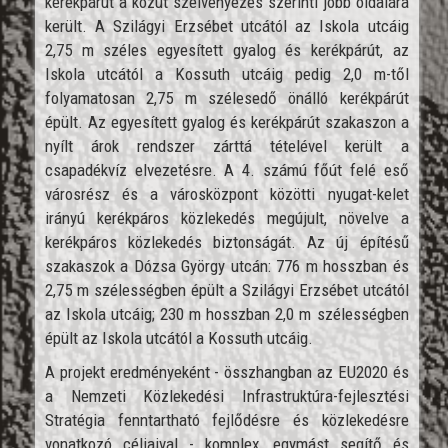
kerékpárút a közút szelvényezés szerinti jobb oldalára
került. A Szilágyi Erzsébet utcától az Iskola utcáig
2,75 m széles egyesített gyalog és kerékpárút, az
Iskola utcától a Kossuth utcáig pedig 2,0 m-től
folyamatosan 2,75 m szélesedő önálló kerékpárút
épült. Az egyesített gyalog és kerékpárút szakaszon a
nyílt árok rendszer zárttá tételével került a
csapadékvíz elvezetésre. A 4. számú főút felé eső
városrész és a városközpont közötti nyugat-kelet
irányú kerékpáros közlekedés megújult, növelve a
kerékpáros közlekedés biztonságát. Az új építésű
szakaszok a Dózsa György utcán: 776 m hosszban és
2,75 m szélességben épült a Szilágyi Erzsébet utcától
az Iskola utcáig; 230 m hosszban 2,0 m szélességben
épült az Iskola utcától a Kossuth utcáig.
A projekt eredményeként - összhangban az EU2020 és
a Nemzeti Közlekedési Infrastruktúra-fejlesztési
Stratégia fenntartható fejlődésre és közlekedésre
vonatkozó céljaival - komplex, egymást segítő és