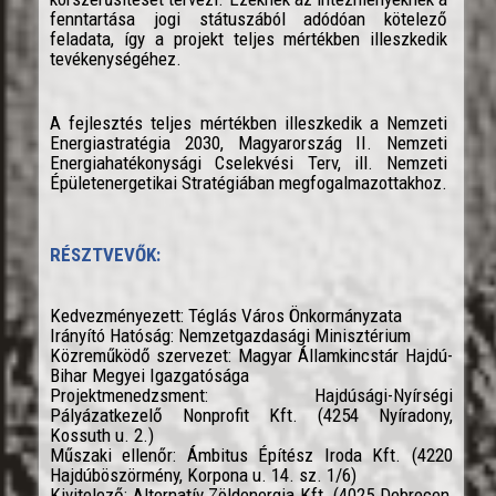
fenntartása jogi státuszából adódóan kötelező
feladata, így a projekt teljes mértékben illeszkedik
tevékenységéhez.
A fejlesztés teljes mértékben illeszkedik a Nemzeti
Energiastratégia 2030, Magyarország II. Nemzeti
Energiahatékonysági Cselekvési Terv, ill. Nemzeti
Épületenergetikai Stratégiában megfogalmazottakhoz.
RÉSZTVEVŐK:
Kedvezményezett: Téglás Város Önkormányzata
Irányító Hatóság: Nemzetgazdasági Minisztérium
Közreműködő szervezet: Magyar Államkincstár Hajdú-
Bihar Megyei Igazgatósága
Projektmenedzsment: Hajdúsági-Nyírségi
Pályázatkezelő Nonprofit Kft. (4254 Nyíradony,
Kossuth u. 2.)
Műszaki ellenőr: Ámbitus Építész Iroda Kft. (4220
Hajdúböszörmény, Korpona u. 14. sz. 1/6)
Kivitelező: Alternatív Zöldenergia Kft. (4025 Debrecen,