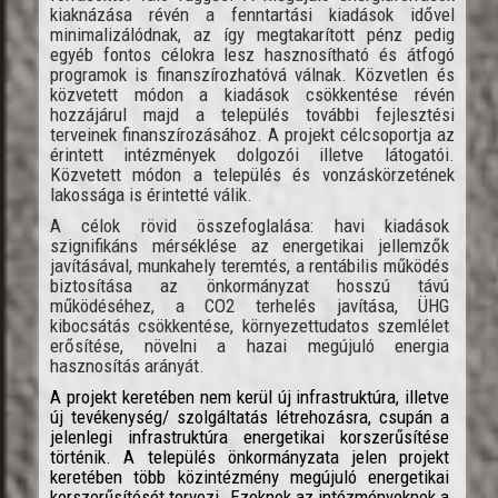
kiaknázása révén a fenntartási kiadások idővel
minimalizálódnak, az így megtakarított pénz pedig
egyéb fontos célokra lesz hasznosítható és átfogó
programok is finanszírozhatóvá válnak. Közvetlen és
közvetett módon a kiadások csökkentése révén
hozzájárul majd a település további fejlesztési
terveinek finanszírozásához. A projekt célcsoportja az
érintett intézmények dolgozói illetve látogatói.
Közvetett módon a település és vonzáskörzetének
lakossága is érintetté válik.
A célok rövid összefoglalása: havi kiadások
szignifikáns mérséklése az energetikai jellemzők
javításával, munkahely teremtés, a rentábilis működés
biztosítása az önkormányzat hosszú távú
működéséhez, a CO2 terhelés javítása, ÜHG
kibocsátás csökkentése, környezettudatos szemlélet
erősítése, növelni a hazai megújuló energia
hasznosítás arányát.
A projekt keretében nem kerül új infrastruktúra, illetve
új tevékenység/ szolgáltatás létrehozásra, csupán a
jelenlegi infrastruktúra energetikai korszerűsítése
történik. A település önkormányzata jelen projekt
keretében több közintézmény megújuló energetikai
korszerűsítését tervezi. Ezeknek az intézményeknek a