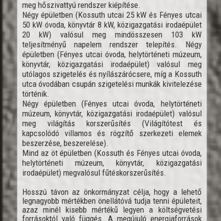
meg hőszivattyú rendszer kiépítése.
Négy épületben (Kossuth utcai 25 kW és Fényes utcai
50 kW óvoda, könyvtár 8 kW, közigazgatási irodaépület
20 kW) valósul meg mindösszesen 103 kW
teljesítményű napelem rendszer telepítés.
Négy
épületben (Fényes utcai óvoda, helytörténeti múzeum,
könyvtár, közigazgatási irodaépület) valósul meg
utólagos szigetelés és nyílászárócsere, míg a Kossuth
utca óvodában csupán szigetelési munkák kivitelezése
történik.
Négy épületben (Fényes utcai óvoda, helytörténeti
múzeum, könyvtár, közigazgatási irodaépület) valósul
meg világítás korszerűsítés (Világítótest és
kapcsolódó villamos és rögzítő szerkezeti elemek
beszerzése, beszerelése).
Mind az öt épületben (Kossuth és Fényes utcai óvoda,
helytörténeti múzeum, könyvtár, közigazgatási
irodaépület) megvalósul fűtéskorszerűsítés.
Hosszú távon az önkormányzat célja, hogy a lehető
legnagyobb mértékben önellátóvá tudja tenni épületeit,
azaz minél kisebb mértékű legyen a költségvetési
forrásoktól való függés. A megújuló energiaforrások