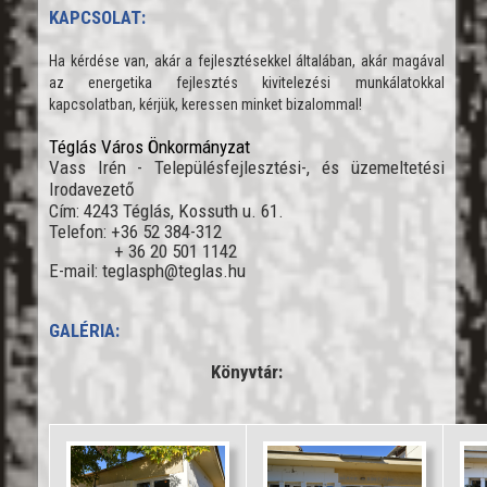
KAPCSOLAT:
Ha kérdése van, akár a fejlesztésekkel általában, akár magával
az energetika fejlesztés kivitelezési munkálatokkal
kapcsolatban, kérjük, keressen minket bizalommal!
Téglás Város Önkormányzat
Vass Irén - Településfejlesztési-, és üzemeltetési
Irodavezető
Cím: 4243 Téglás, Kossuth u. 61.
Telefon: +36 52 384-312
+ 36 20 501 1142
E-mail: teglasph@teglas.hu
GALÉRIA:
Könyvtár: