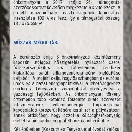
önkormányzat a 2017. május 26-i támogatási
szerződéskötést követően megkezdte a kivitelezést. A
projekt elszámolható összköltségének támogatási
intenzitása 100 %-os lesz, így a támogatási összeg:
185.075.558 Ft.
MŰSZAKI MEGOLDÁS:
A beruházás célja 5 önkormányzati közintézmény
kapcsán utólagos hőszigetelés, nyílászáró csere,
fűtéskorszerűsítés és fotovillamos rendszer
kialakítása saját villamosenergia-igény kielégítése
céljából. A projekt célja, hogy összhangban az európai
uniós és a hazai energiapolitikával, a lehetőségekhez
mérten a környezeti szempontokat érvényesítse a
gazdasági fejlődésben. Az önkormányzati törvény
értelmében több kötelező feladatot ellátó szervezet
intézményeinek villamosenergia fogyasztással
kapcsolatos korszerűsítésére kerül sor a pályázatban,
annak érdekében, hogy ezzel a költséghatékonyság
mellett a megújuló energiafelhasználást erősítse.
Két épületben (Kossuth és Fényes utcai óvoda) valósul