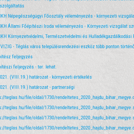
szolgáltatás
H Népegészségügyi Főosztály véleményezés - környezeti vizsgál
H Állami Főépítészi Iroda véleményezés - Környezeti vizsgálat szü
H Környezetvédelmi, Természetvédelmi és Hulladékgazdálkodási Fő
VIZIG - Téglás város településrendezési eszköz több ponton történ
ítész feljegyzés
ítészi feljegyzés - ter. lehat.
021. (VIII.19.) határozat - környezeti értékelés
021. (VIII.19.) határozat - partnerségi
s://teglas.hu/file/oldal/1730/rendeltetes_2020_hajdu_bihar_megye.
s://teglas.hu/file/oldal/1730/rendeltetes_2020_hajdu_bihar_megye.
s://teglas.hu/file/oldal/1730/rendeltetes_2020_hajdu_bihar_megye.
s://teglas.hu/file/oldal/1730/rendeltetes_2020_hajdu_bihar_megye.