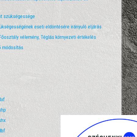
at szükségessége
kségességének eseti eldöntésére irányuló eljárás
osztály vélemény, Téglás környezeti értékelés
ő módosítás
dxf
shp
shx
dbf