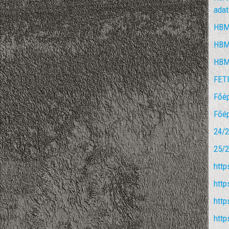
adat
HBMK
HBMK
HBMK
FETI
Főép
Főép
24/2
25/2
http
http
http
http