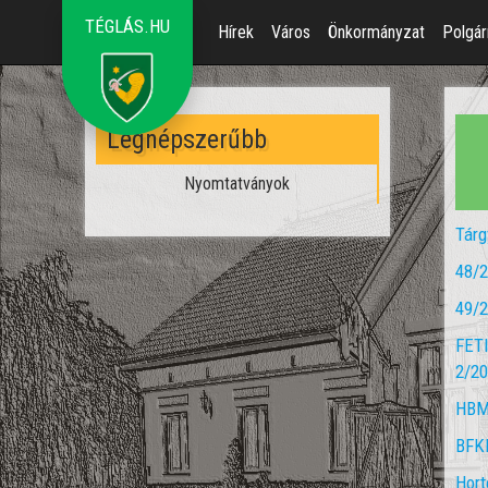
TÉGLÁS.HU
Hírek
Város
Önkormányzat
Polgár
Legnépszerűbb
Nyomtatványok
Tárg
48/2
49/2
FETI
2/20
HBMK
BFKH
Hort