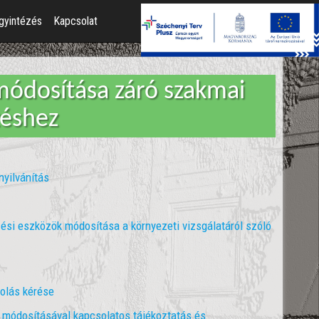
gyintézés
Kapcsolat
módosítása záró szakmai
éshez
nyilvánítás
zési eszközök módosítása a környezeti vizsgálatáról szóló
rolás kérése
 módosításával kapcsolatos tájékoztatás és