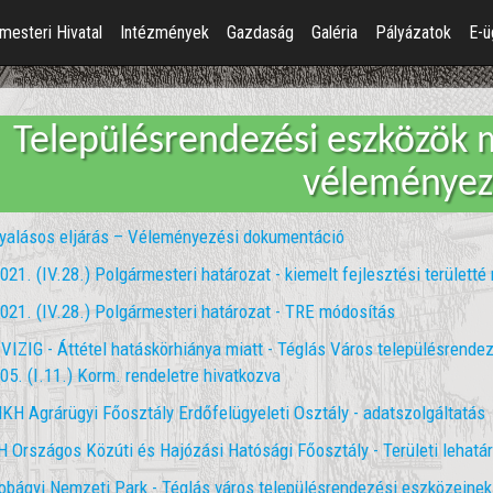
mesteri Hivatal
Intézmények
Gazdaság
Galéria
Pályázatok
E-ü
Településrendezési eszközök 
véleményez
yalásos eljárás – Véleményezési dokumentáció
021. (IV.28.) Polgármesteri határozat - kiemelt fejlesztési területté 
021. (IV.28.) Polgármesteri határozat - TRE módosítás
VIZIG - Áttétel hatáskörhiánya miatt - Téglás Város településrende
05. (I.11.) Korm. rendeletre hivatkozva
H Agrárügyi Főosztály Erdőfelügyeleti Osztály - adatszolgáltatás
 Országos Közúti és Hajózási Hatósági Főosztály - Területi lehatá
obágyi Nemzeti Park - Téglás város településrendezési eszközeinek