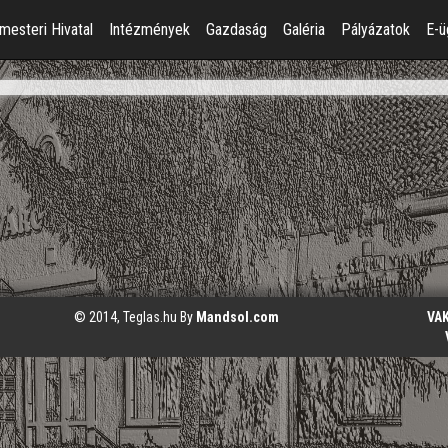
mesteri Hivatal
Intézmények
Gazdaság
Galéria
Pályázatok
E-ü
© 2014, Teglas.hu By
Mandsol.com
VA