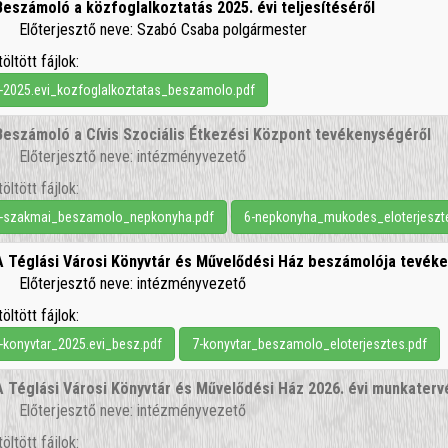
Beszámoló a közfoglalkoztatás 2025. évi teljesítéséről
Előterjesztő neve: Szabó Csaba polgármester
töltött fájlok:
-2025.evi_kozfoglalkoztatas_beszamolo.pdf
Beszámoló a Cívis Szociális Étkezési Központ tevékenységéről
Előterjesztő neve: intézményvezető
töltött fájlok:
-szakmai_beszamolo_nepkonyha.pdf
6-nepkonyha_mukodes_eloterjeszt
A Téglási Városi Könyvtár és Művelődési Ház beszámolója tevék
Előterjesztő neve: intézményvezető
töltött fájlok:
-konyvtar_2025.evi_besz.pdf
7-konyvtar_beszamolo_eloterjesztes.pdf
A Téglási Városi Könyvtár és Művelődési Ház 2026. évi munkater
Előterjesztő neve: intézményvezető
töltött fájlok: