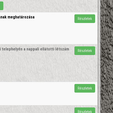
f
íjának meghatározása
Részletek
telephelyén a nappali ellátotti létszám
Részletek
Részletek
Részletek