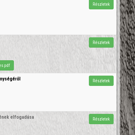
Részletek
Részletek
es.pdf
enységéről
Részletek
vének elfogadása
Részletek