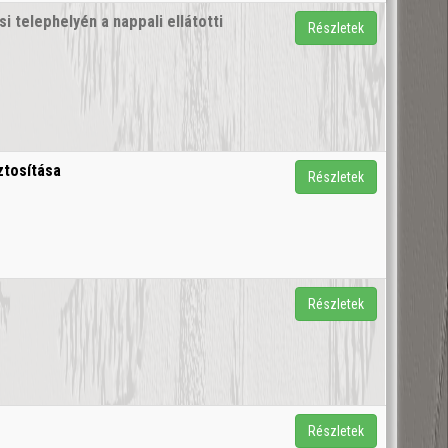
 telephelyén a nappali ellátotti
Részletek
ztosítása
Részletek
Részletek
Részletek