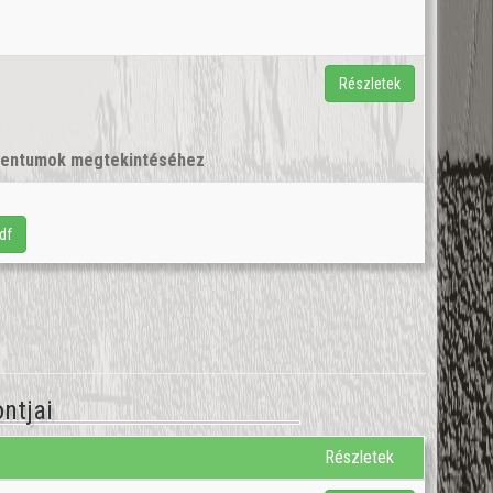
Részletek
umentumok megtekintéséhez
df
ntjai
Részletek