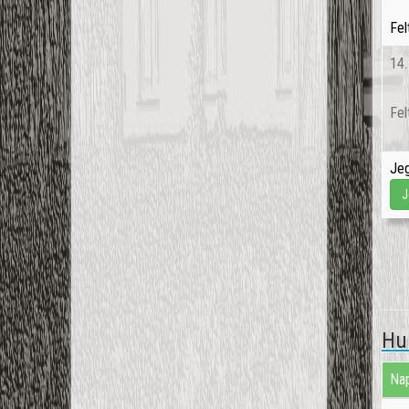
Fel
14
Fel
Jeg
J
Hu
Nap