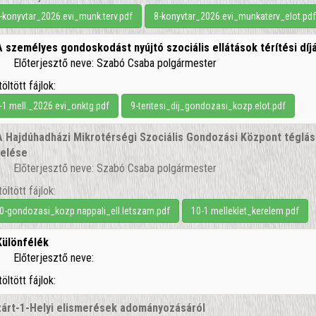
-konyvtar_2026.evi_munk.terv.pdf
8-konyvtar_2026.evi_munkaterv_elot.pd
A személyes gondoskodást nyújtó szociális ellátások térítési d
Előterjesztő neve: Szabó Csaba polgármester
töltött fájlok:
-1.mell._2026.evi_onktg.pdf
9-teritesi_dij_gondozasi_kozp.elot.pdf
A Hajdúhadházi Mikrotérségi Szociális Gondozási Központ téglási 
elése
Előterjesztő neve: Szabó Csaba polgármester
töltött fájlok:
0-gondozasi_kozp.nappali_ell.letszam.pdf
10-1.melleklet_kerelem.pdf
Különfélék
Előterjesztő neve:
töltött fájlok:
zárt-1-Helyi elismerések adományozásáról