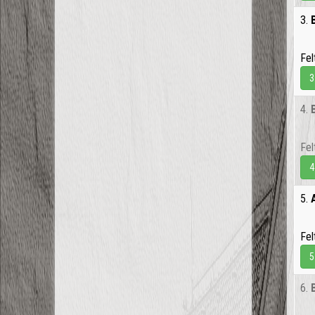
3.
Fel
3
4.
Fel
4
5.
Fel
5
6.