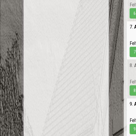
Fel
6
7.
Fel
7
8.
Fel
8
9.
Fel
9