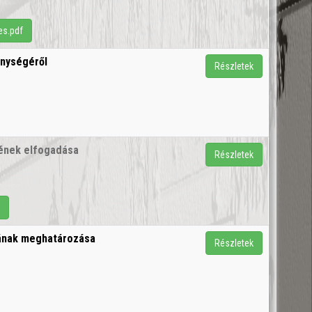
es.pdf
enységéről
Részletek
vének elfogadása
Részletek
f
íjának meghatározása
Részletek