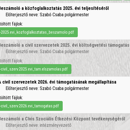
Beszámoló a közfoglalkoztatás 2025. évi teljesítéséről
Előterjesztő neve: Szabó Csaba polgármester
töltött fájlok:
-2025.evi_kozfoglalkoztatas_beszamolo.pdf
Beszámoló a civil szervezetek 2025. évi költségvetési támogatás
Előterjesztő neve: Szabó Csaba polgármester
töltött fájlok:
-civil_szerv.2025.evi_tam.elszamolas.pdf
A civil szervezetek 2026. évi támogatásának megállapítása
Előterjesztő neve: Szabó Csaba polgármester
töltött fájlok:
-civil_szerv.2026.evi_tamogatas.pdf
Beszámoló a Cívis Szociális Étkezési Központ tevékenységéről
Előterjesztő neve: intézményvezető