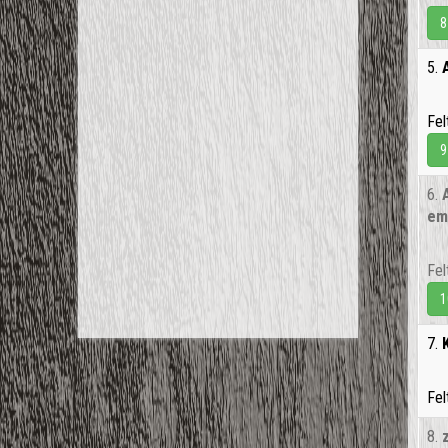
8
5.
Fel
9
6.
em
Fel
1
7.
Fel
8.