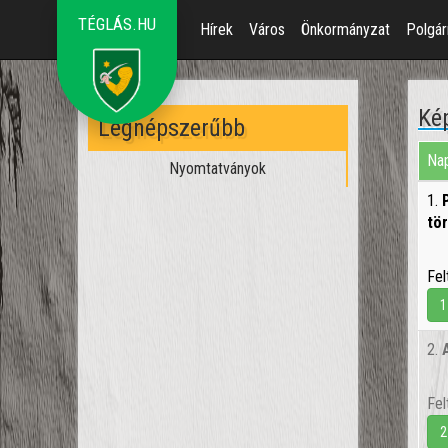
TÉGLÁS.HU
Hírek
Város
Önkormányzat
Polgár
Kép
Legnépszerűbb
Nap
Nyomtatványok
1.
tö
Fel
1
2.
Fel
2