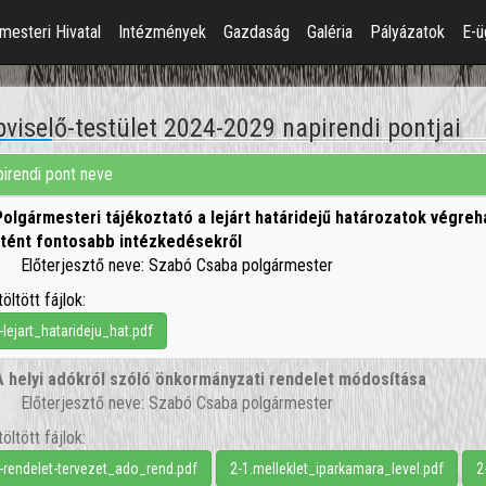
mesteri Hivatal
Intézmények
Gazdaság
Galéria
Pályázatok
E-ü
viselő-testület 2024-2029 napirendi pontjai
irendi pont neve
Polgármesteri tájékoztató a lejárt határidejű határozatok végrehaj
rtént fontosabb intézkedésekről
Előterjesztő neve: Szabó Csaba polgármester
töltött fájlok:
-lejart_hatarideju_hat.pdf
A helyi adókról szóló önkormányzati rendelet módosítása
Előterjesztő neve: Szabó Csaba polgármester
töltött fájlok:
-rendelet-tervezet_ado_rend.pdf
2-1.melleklet_iparkamara_level.pdf
2