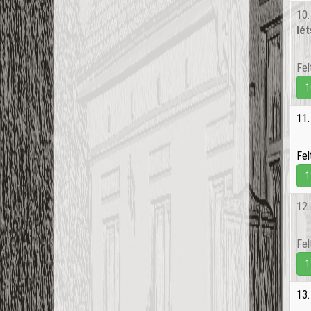
10
lé
Fel
1
11
Fel
1
12
Fel
1
13