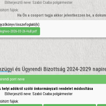
Előterjesztő neve: Szabó Csaba polgármester
töltött fájlok:
Ha Ön a csoport tagja akkor jelentkezzen be, a dok
yzőkönyv/összefoglaló(k):
eghivo-2026-03-26-HuB.pdf
nzügyi és Ügyrendi Bizottság 2024-2029 napire
irendi pont neve
A helyi adókról szóló önkormányzati rendelet módosítása
Előterjesztő neve: Szabó Csaba polgármester
töltött fájlok: