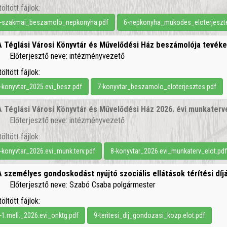
töltött fájlok:
-szakmai_beszamolo_nepkonyha.pdf
6-nepkonyha_mukodes_eloterjeszt
A Téglási Városi Könyvtár és Művelődési Ház beszámolója tevék
Előterjesztő neve: intézményvezető
töltött fájlok:
-konyvtar_2025.evi_besz.pdf
7-konyvtar_beszamolo_eloterjesztes.pdf
A Téglási Városi Könyvtár és Művelődési Ház 2026. évi munkater
Előterjesztő neve: intézményvezető
töltött fájlok:
-konyvtar_2026.evi_munk.terv.pdf
8-konyvtar_2026.evi_munkaterv_elot.pd
A személyes gondoskodást nyújtó szociális ellátások térítési d
Előterjesztő neve: Szabó Csaba polgármester
töltött fájlok:
-1.mell._2026.evi_onktg.pdf
9-teritesi_dij_gondozasi_kozp.elot.pdf