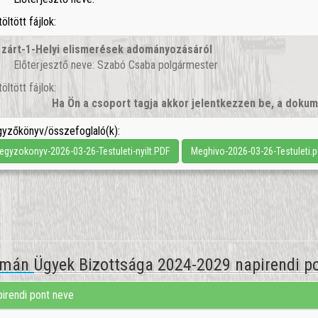
töltött fájlok:
.
zárt-1-Helyi elismerések adományozásáról
Előterjesztő neve: Szabó Csaba polgármester
töltött fájlok:
Ha Ön a csoport tagja akkor jelentkezzen be, a dok
yzőkönyv/összefoglaló(k):
egyzokonyv-2026-03-26-Testuleti-nyilt.PDF
Meghivo-2026-03-26-Testuleti.p
mán Ügyek Bizottsága 2024-2029 napirendi po
irendi pont neve