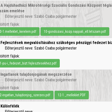
.
A Hajdúhadházi Mikrotérségi Szociális Gondozási Központ téglási
tszám emelése
Előterjesztő neve: Szabó Csaba polgármester
töltött fájlok:
0-1.melleklet_kerelem.pdf
10-gondozasi_kozp.nappali_ell.letszam.pdf
.
Fejlesztések megvalósításához szükséges pénzügyi fedezet bi
Előterjesztő neve: Szabó Csaba polgármester
töltött fájlok:
1-pu-i_fedezet_bizt.fejlesztesekhez.pdf
.
Ingatlanok tulajdonjogának megszerzése
Előterjesztő neve: Szabó Csaba polgármester
töltött fájlok:
2-ingatlan_tulajdonjog_szerzes.pdf
12-1._melleklet.PDF
.
Különfélék
Előterjesztő neve: