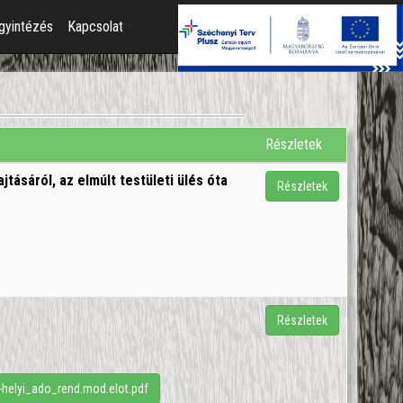
gyintézés
Kapcsolat
Részletek
tásáról, az elmúlt testületi ülés óta
Részletek
Részletek
-helyi_ado_rend.mod.elot.pdf