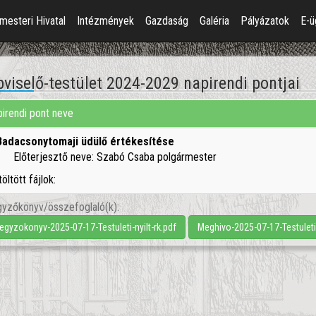
mesteri Hivatal
Intézmények
Gazdaság
Galéria
Pályázatok
E-ü
viselő-testület 2024-2029 napirendi pontjai
irendi pont neve
Badacsonytomaji üdülő értékesítése
Előterjesztő neve: Szabó Csaba polgármester
töltött fájlok:
yzőkönyv/összefoglaló(k):
egyzokonyv-2025-07-17-Testuleti-nyilt-rk.pdf
Meghivo-2025-07-17-Testuleti-