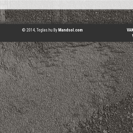
© 2014, Teglas.hu By
Mandsol.com
VA