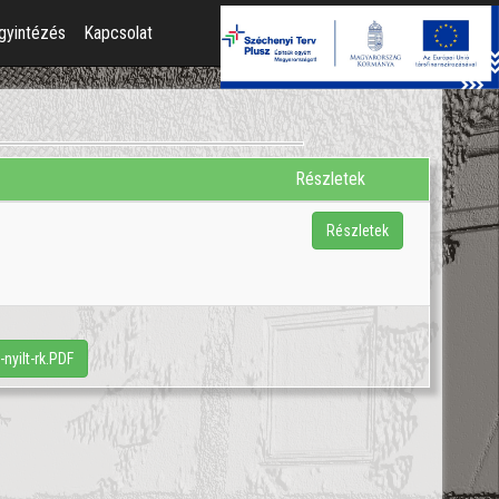
gyintézés
Kapcsolat
Részletek
Részletek
nyilt-rk.PDF