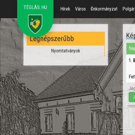
TÉGLÁS.HU
Hírek
Város
Önkormányzat
Polgár
Kép
Legnépszerűbb
Nap
Nyomtatványok
1.
Fel
Jeg
J