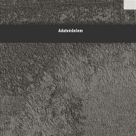
';
Adatvédelem