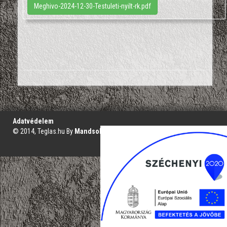
Meghivo-2024-12-30-Testuleti-nyilt-rk.pdf
';
Adatvédelem
© 2014, Teglas.hu By
Mandsol.com
VAKBARÁT VERZIÓ