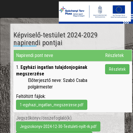
Toggle
naviga
Képviselő-testület 2024-2029
napirendi pontjai
Napirendi pont neve
Részletek
1.
Egyházi ingatlan tulajdonjogának
Részletek
megszerzése
Előterjesztő neve: Szabó Csaba
polgármester
Feltöltött fájlok:
1-egyhazi_ingatlan_megszerzese.pdf
Jegyzőkönyv/összefoglaló(k):
Jegyzokonyv-2024-12-30-Testuleti-nyilt-rk.pdf