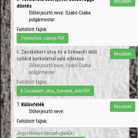
Részletek
döntés
Előterjesztő neve: Szabó Csaba
polgármester
Feltöltött fájlok:
7-termofold_csereje.PDF
6.
Zacskókert utca és a Szénarét dűlő
Részletek
szilárd burkolattal való ellátása
Előterjesztő neve: Szabó Csaba
polgármester
Feltöltött fájlok:
8-Zacskokert_utca,_Szenaret_dulo.PDF
7.
Különfélék
Részletek
Előterjesztő neve:
Feltöltött fájlok:
Jegyzőkönyv/összefoglaló(k):