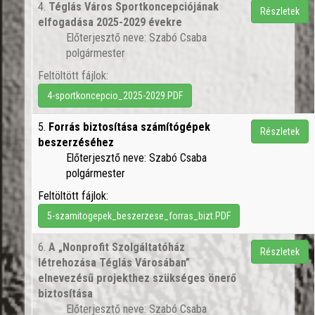
4.
Téglás Város Sportkoncepciójának
Részletek
elfogadása 2025-2029 évekre
Előterjesztő neve: Szabó Csaba
polgármester
Feltöltött fájlok:
4-sportkoncepcio_2025-2029.PDF
5.
Forrás biztosítása számítógépek
Részletek
beszerzéséhez
Előterjesztő neve: Szabó Csaba
polgármester
Feltöltött fájlok:
5-szamitogepek_beszerzese_forras_bizt.PDF
6.
A „Nonprofit Szolgáltatóház
Részletek
létrehozása Téglás Városában”
elnevezésű projekthez szükséges önerő
biztosítása
Előterjesztő neve: Szabó Csaba