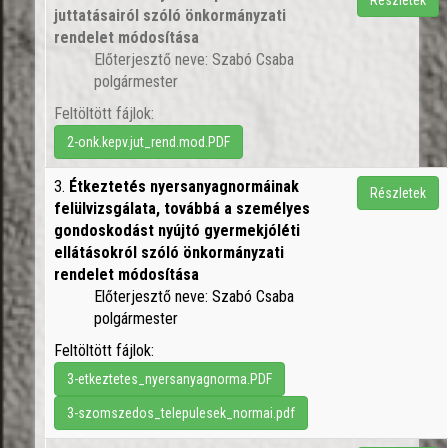
Részletek
juttatásairól szóló önkormányzati
rendelet módosítása
Előterjesztő neve: Szabó Csaba
polgármester
Feltöltött fájlok:
2-onk.kepv.jut_rend.mod.PDF
3.
Étkeztetés nyersanyagnormáinak
Részletek
felülvizsgálata, továbbá a személyes
gondoskodást nyújtó gyermekjóléti
ellátásokról szóló önkormányzati
rendelet módosítása
Előterjesztő neve: Szabó Csaba
polgármester
Feltöltött fájlok:
3-etkeztetes_nyersanyagnorma.PDF
3-szomszedos_telepulesek_normai.pdf