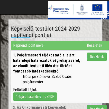
Toggle
naviga
Képviselő-testület 2024-2029
napirendi pontjai
Napirendi pont neve
Részletek
1.
Polgármesteri tájékoztató a lejárt
Részletek
határidejű határozatok végrehajtásáról,
az elmúlt testületi ülés óta történt
fontosabb intézkedésekről
Előterjesztő neve: Szabó Csaba
polgármester
Feltöltött fájlok:
1-lejart_hatarideju_nov.PDF
2.
Az Önkormányzati képviselők