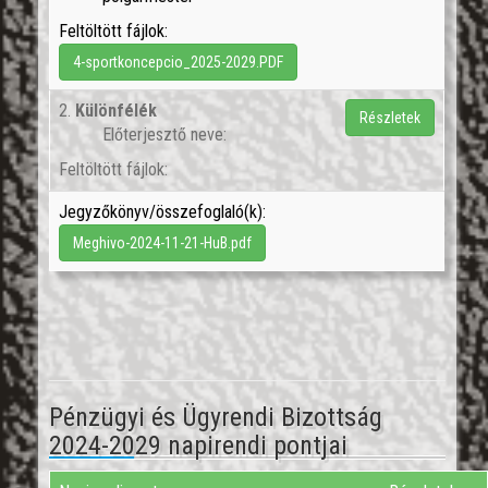
Feltöltött fájlok:
4-sportkoncepcio_2025-2029.PDF
2.
Különfélék
Részletek
Előterjesztő neve:
Feltöltött fájlok:
Jegyzőkönyv/összefoglaló(k):
Meghivo-2024-11-21-HuB.pdf
Pénzügyi és Ügyrendi Bizottság
2024-2029 napirendi pontjai