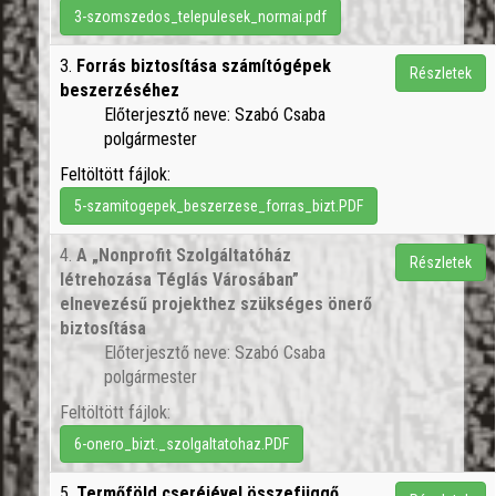
3-szomszedos_telepulesek_normai.pdf
3.
Forrás biztosítása számítógépek
Részletek
beszerzéséhez
Előterjesztő neve: Szabó Csaba
polgármester
Feltöltött fájlok:
5-szamitogepek_beszerzese_forras_bizt.PDF
4.
A „Nonprofit Szolgáltatóház
Részletek
létrehozása Téglás Városában”
elnevezésű projekthez szükséges önerő
biztosítása
Előterjesztő neve: Szabó Csaba
polgármester
Feltöltött fájlok:
6-onero_bizt._szolgaltatohaz.PDF
5.
Termőföld cseréjével összefüggő