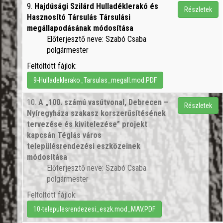
9.
Hajdúsági Szilárd Hulladéklerakó és
Részletek
Hasznosító Társulás Társulási
megállapodásának módosítása
Előterjesztő neve: Szabó Csaba
polgármester
Feltöltött fájlok:
9-Hulladeklerako_Tarsulas_megall.mod.PDF
10.
A „100. számú vasútvonal, Debrecen –
Részletek
Nyíregyháza szakasz korszerűsítésének
tervezése és kivitelezése” projekt
kapcsán Téglás város
településrendezési eszközeinek
módosítása
Előterjesztő neve: Szabó Csaba
polgármester
Feltöltött fájlok:
10-telepulesrendezesi_eszk.mod_MAV.PDF