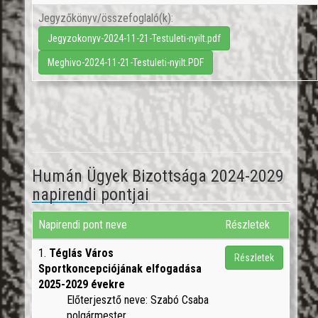
Jegyzőkönyv/összefoglaló(k):
Jegyzokonyv-2024-11-21-Testuleti-nyilt.pdf
Meghivo-2024-11-21-Testuleti-nyilt.PDF
Humán Ügyek Bizottsága 2024-2029
napirendi pontjai
Napirendi pont neve
Részletek
1.
Téglás Város
Részletek
Sportkoncepciójának elfogadása
2025-2029 évekre
Előterjesztő neve: Szabó Csaba
polgármester