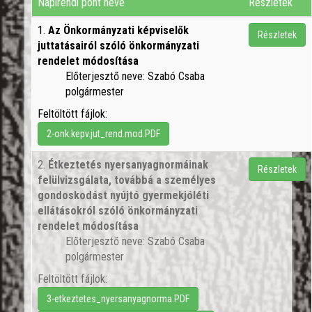
Napirendi pont neve
Részletek
1.
Az Önkormányzati képviselők
Részletek
juttatásairól szóló önkormányzati
rendelet módosítása
Előterjesztő neve: Szabó Csaba
polgármester
Feltöltött fájlok:
2-onk.kepv.jut_rend.mod.PDF
2.
Étkeztetés nyersanyagnormáinak
Részletek
felülvizsgálata, továbbá a személyes
gondoskodást nyújtó gyermekjóléti
ellátásokról szóló önkormányzati
rendelet módosítása
Előterjesztő neve: Szabó Csaba
polgármester
Feltöltött fájlok:
3-etkeztetes_nyersanyagnorma.PDF