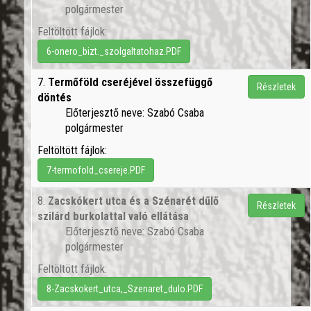
polgármester
Feltöltött fájlok:
6-onero_bizt._szolgaltatohaz.PDF
7.
Termőföld cseréjével összefüggő
Részletek
döntés
Előterjesztő neve: Szabó Csaba
polgármester
Feltöltött fájlok:
7-termofold_csereje.PDF
8.
Zacskókert utca és a Szénarét dűlő
Részletek
szilárd burkolattal való ellátása
Előterjesztő neve: Szabó Csaba
polgármester
Feltöltött fájlok:
8-Zacskokert_utca,_Szenaret_dulo.PDF