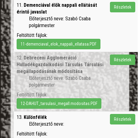
11.
Demenciával élők nappali ellátását
Részletek
érintő javaslat
Előterjesztő neve: Szabó Csaba
polgármester
Feltöltött fájlok:
11-demenciaval_elok_nappali_ellatasa.PDF
12.
Debreceni Agglomeráció
Részletek
Hulladékgazdálkodási Társulás Társulási
megállapodásának módosítása
Előterjesztő neve: Szabó Csaba
polgármester
Feltöltött fájlok:
12-DAHUT_tarsulasi_megall.modositas.PDF
13.
Különfélék
Részletek
Előterjesztő neve:
Feltöltött fájlok: