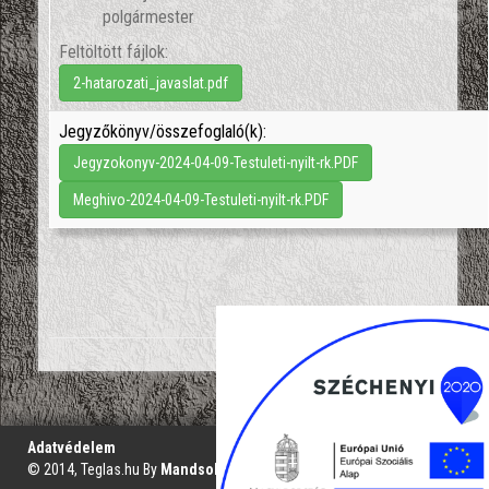
polgármester
Feltöltött fájlok:
2-hatarozati_javaslat.pdf
Jegyzőkönyv/összefoglaló(k):
Jegyzokonyv-2024-04-09-Testuleti-nyilt-rk.PDF
Meghivo-2024-04-09-Testuleti-nyilt-rk.PDF
';
Adatvédelem
© 2014, Teglas.hu By
Mandsol.com