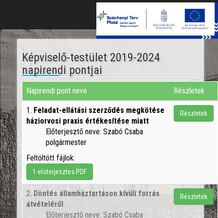
Toggle
naviga
Képviselő-testület 2019-2024
napirendi pontjai
Napirendi pont neve
Részletek
1.
Feladat-ellátási szerződés megkötése
Részletek
háziorvosi praxis értékesítése miatt
Előterjesztő neve: Szabó Csaba
polgármester
Feltöltött fájlok:
1-eloterjesztes.PDF
2.
Döntés államháztartáson kívüli forrás
Részletek
átvételéről
Előterjesztő neve: Szabó Csaba