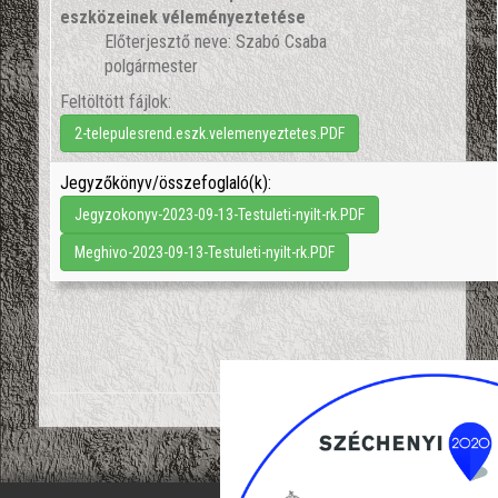
eszközeinek véleményeztetése
Előterjesztő neve: Szabó Csaba
polgármester
Feltöltött fájlok:
2-telepulesrend.eszk.velemenyeztetes.PDF
Jegyzőkönyv/összefoglaló(k):
Jegyzokonyv-2023-09-13-Testuleti-nyilt-rk.PDF
Meghivo-2023-09-13-Testuleti-nyilt-rk.PDF
';