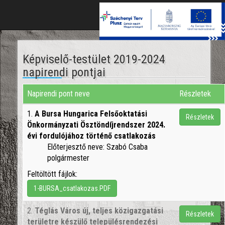
Toggle
naviga
Képviselő-testület 2019-2024
napirendi pontjai
Napirendi pont neve
Részletek
1.
A Bursa Hungarica Felsőoktatási
Részletek
Önkormányzati Ösztöndíjrendszer 2024.
évi fordulójához történő csatlakozás
Előterjesztő neve: Szabó Csaba
polgármester
Feltöltött fájlok:
1-BURSA_csatlakozas.PDF
2.
Téglás Város új, teljes közigazgatási
Részletek
területre készülő településrendezési