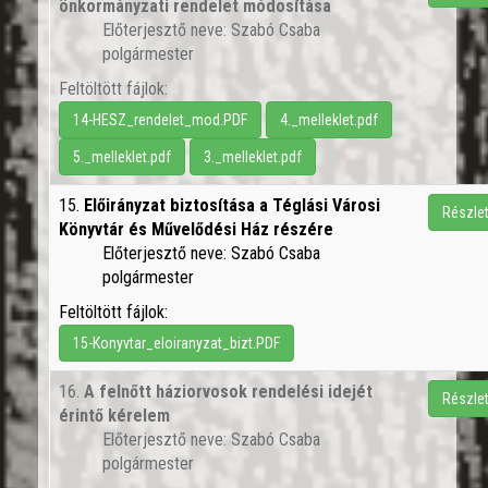
önkormányzati rendelet módosítása
Előterjesztő neve: Szabó Csaba
polgármester
Feltöltött fájlok:
14-HESZ_rendelet_mod.PDF
4._melleklet.pdf
5._melleklet.pdf
3._melleklet.pdf
15.
Előirányzat biztosítása a Téglási Városi
Részle
Könyvtár és Művelődési Ház részére
Előterjesztő neve: Szabó Csaba
polgármester
Feltöltött fájlok:
15-Konyvtar_eloiranyzat_bizt.PDF
16.
A felnőtt háziorvosok rendelési idejét
Részle
érintő kérelem
Előterjesztő neve: Szabó Csaba
polgármester