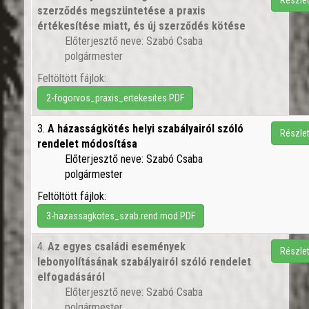
Részle
szerződés megszüntetése a praxis
értékesítése miatt, és új szerződés kötése
Előterjesztő neve: Szabó Csaba
polgármester
Feltöltött fájlok:
2-fogorvos_praxis_ertekesites.PDF
3.
A házasságkötés helyi szabályairól szóló
Részle
rendelet módosítása
Előterjesztő neve: Szabó Csaba
polgármester
Feltöltött fájlok:
3-hazassagkotes_szab.rend.mod.PDF
4.
Az egyes családi események
Részle
lebonyolításának szabályairól szóló rendelet
elfogadásáról
Előterjesztő neve: Szabó Csaba
polgármester