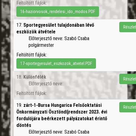
Feltöltött fájlok:
16-haziorvosok_rendelesi_ido_modos.PDF
17.
Sportegyesület tulajdonában lévő
Részle
eszközök átvétele
Előterjesztő neve: Szabó Csaba
polgármester
Feltöltött fájlok:
17-sportegyesulet_eszkozok_atvetel.PDF
18.
Különfélék
Részle
Előterjesztő neve:
Feltöltött fájlok:
19.
zárt-1-Bursa Hungarica Felsőoktatási
Részle
Önkormányzati Ösztöndíjrendszer 2023. évi
fordulójára beérkezett pályázatokat érintő
döntés
Előterjesztő neve: Szabó Csaba