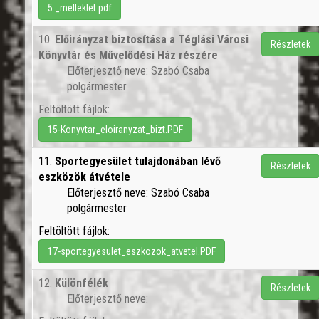
5._melleklet.pdf
10.
Előirányzat biztosítása a Téglási Városi
Részletek
Könyvtár és Művelődési Ház részére
Előterjesztő neve: Szabó Csaba
polgármester
Feltöltött fájlok:
15-Konyvtar_eloiranyzat_bizt.PDF
11.
Sportegyesület tulajdonában lévő
Részletek
eszközök átvétele
Előterjesztő neve: Szabó Csaba
polgármester
Feltöltött fájlok:
17-sportegyesulet_eszkozok_atvetel.PDF
12.
Különfélék
Részletek
Előterjesztő neve: