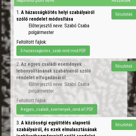
Napirendi pont neve
Részletek
1.
A házasságkötés helyi szabályairól
Részletek
szóló rendelet módosítása
Előterjesztő neve: Szabó Csaba
polgármester
Feltöltött fájlok:
3-hazassagkotes_szab.rend.mod.PDF
2.
Az egyes családi események
Részletek
lebonyolításának szabályairól szóló
rendelet elfogadásáról
Előterjesztő neve: Szabó Csaba
polgármester
Feltöltött fájlok:
4-egyes_csaladi_esemenyek_rend.elf.PDF
3.
A közösségi együttélés alapvető
Részletek
szabályairól, és ezek elmulasztásának