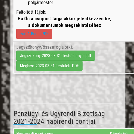
polgármester
Feltöltött fájlok:
Ha Ön a csoport tagja akkor jelentkezzen be,
a dokumentumok megtekintéséhez
zart-1-Bursa.PDF
Jegyzőkönyv/összefoglaló(k):
Jegyzokony-2023-03-31-Testuleti-nyilt.pdf
Meghivo-2023-03-31-Testuleti..PDF
Pénzügyi és Ügyrendi Bizottság
2021-2024 napirendi pontjai