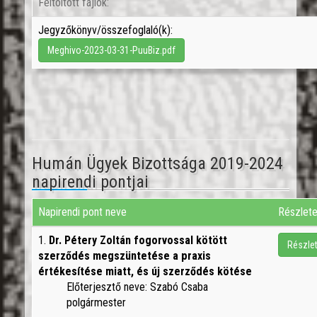
Feltöltött fájlok:
Jegyzőkönyv/összefoglaló(k):
Meghivo-2023-03-31-PuuBiz.pdf
Humán Ügyek Bizottsága 2019-2024
napirendi pontjai
Napirendi pont neve
Részlet
1.
Dr. Pétery Zoltán fogorvossal kötött
Részle
szerződés megszüntetése a praxis
értékesítése miatt, és új szerződés kötése
Előterjesztő neve: Szabó Csaba
polgármester