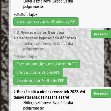
Előterjesztő neve: Szabó Csaba
polgármester
Feltöltött fájlok:
7-szem.gond.szocialis_ell.teritesi_dij.PDF
6.
A Nyárias utca és Nyár utca
Részletek
kialakításához kapcsolódó döntések
Előterjesztő neve: Szabó Csaba
polgármester
Feltöltött fájlok:
8-Nyarias_utca,_Nyar_urca_kialakitasa.PDF
ojvarosi_utca_feloli_oldal.PDF
Varoshaza_utca_feloli_oldal.PDF
7.
Beszámoló a civil szervezetek 2022. évi
Részletek
támogatásának felhasználásáról
Előterjesztő neve: Szabó Csaba
polgármester