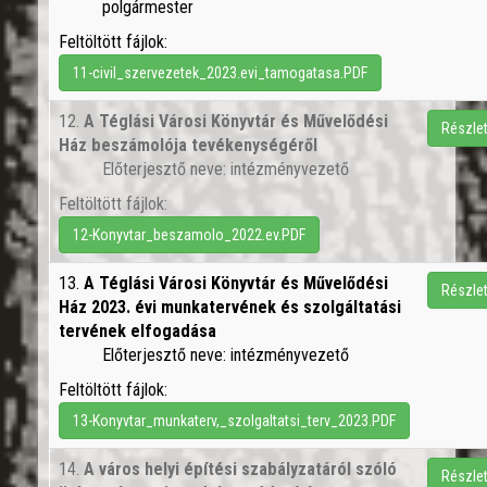
polgármester
Feltöltött fájlok:
11-civil_szervezetek_2023.evi_tamogatasa.PDF
12.
A Téglási Városi Könyvtár és Művelődési
Részle
Ház beszámolója tevékenységéről
Előterjesztő neve: intézményvezető
Feltöltött fájlok:
12-Konyvtar_beszamolo_2022.ev.PDF
13.
A Téglási Városi Könyvtár és Művelődési
Részle
Ház 2023. évi munkatervének és szolgáltatási
tervének elfogadása
Előterjesztő neve: intézményvezető
Feltöltött fájlok:
13-Konyvtar_munkaterv,_szolgaltatsi_terv_2023.PDF
14.
A város helyi építési szabályzatáról szóló
Részle