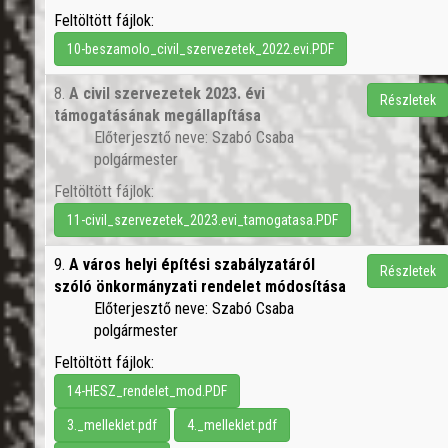
Feltöltött fájlok:
10-beszamolo_civil_szervezetek_2022.evi.PDF
8.
A civil szervezetek 2023. évi
Részletek
támogatásának megállapítása
Előterjesztő neve: Szabó Csaba
polgármester
Feltöltött fájlok:
11-civil_szervezetek_2023.evi_tamogatasa.PDF
9.
A város helyi építési szabályzatáról
Részletek
szóló önkormányzati rendelet módosítása
Előterjesztő neve: Szabó Csaba
polgármester
Feltöltött fájlok:
14-HESZ_rendelet_mod.PDF
3._melleklet.pdf
4._melleklet.pdf