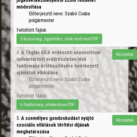
jogkövetkezményeiről szóló rendelet
módosítása
Előterjesztő neve: Szabó Csaba
polgármester
Feltöltött fájlok:
5-kozossegi_egyutteles_szab.rend.mod.PDF
4.
A Téglás 63/A erdészeti azonosítóval
Részletek
nyilvántartott erdőrészleten lévő
faállomány értékesítésére beérkezett
ajánlatok elbírálása
Előterjesztő neve: Szabó Csaba
polgármester
Feltöltött fájlok:
6-faallomany_ertekesitese.PDF
5.
A személyes gondoskodást nyújtó
Részletek
szociális ellátások térítési díjának
meghatározása