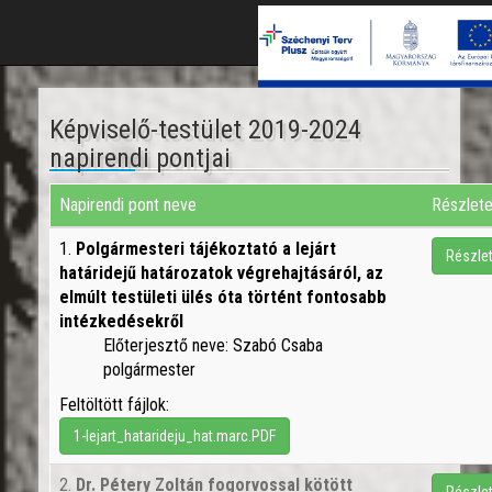
Képviselő-testület 2019-2024
napirendi pontjai
Napirendi pont neve
Részlet
1.
Polgármesteri tájékoztató a lejárt
Részle
határidejű határozatok végrehajtásáról, az
elmúlt testületi ülés óta történt fontosabb
intézkedésekről
Előterjesztő neve: Szabó Csaba
polgármester
Feltöltött fájlok:
1-lejart_hatarideju_hat.marc.PDF
2.
Dr. Pétery Zoltán fogorvossal kötött