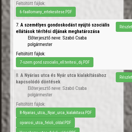
Feltöltött fájlok:
6-faallomany_ertekesitese.PDF
7.
A személyes gondoskodást nyújtó szociális
Részle
ellátások térítési díjának meghatározása
Előterjesztő neve: Szabó Csaba
polgármester
Feltöltött fájlok:
7-szem.gond.szocialis_ell.teritesi_dij.PDF
8.
A Nyárias utca és Nyár utca kialakításához
Részle
kapcsolódó döntések
Előterjesztő neve: Szabó Csaba
polgármester
Feltöltött fájlok:
8-Nyarias_utca,_Nyar_urca_kialakitasa.PDF
ojvarosi_utca_feloli_oldal.PDF