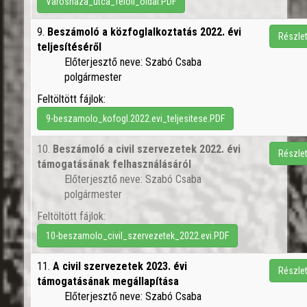
Varoshaza_utca_feloli_oldal.PDF
9.
Beszámoló a közfoglalkoztatás 2022. évi
Részle
teljesítéséről
Előterjesztő neve: Szabó Csaba
polgármester
Feltöltött fájlok:
9-beszamolo_kofogl.2022.evi_teljesitese.PDF
10.
Beszámoló a civil szervezetek 2022. évi
Részle
támogatásának felhasználásáról
Előterjesztő neve: Szabó Csaba
polgármester
Feltöltött fájlok:
10-beszamolo_civil_szervezetek_2022.evi.PDF
11.
A civil szervezetek 2023. évi
Részle
támogatásának megállapítása
Előterjesztő neve: Szabó Csaba