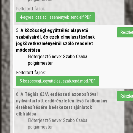
Feltöltött fájlok:
4-egyes_csaladi_esemenyek_rend.elf.PDF
5.
A közösségi együttélés alapvető
Részle
szabályairól, és ezek elmulasztásának
jogkövetkezményeiről szóló rendelet
módosítása
Előterjesztő neve: Szabó Csaba
polgármester
Feltöltött fájlok:
5-kozossegi_egyutteles_szab.rend.mod.PDF
6.
A Téglás 63/A erdészeti azonosítóval
Részle
nyilvántartott erdőrészleten lévő faállomány
értékesítésére beérkezett ajánlatok
elbírálása
Előterjesztő neve: Szabó Csaba
polgármester