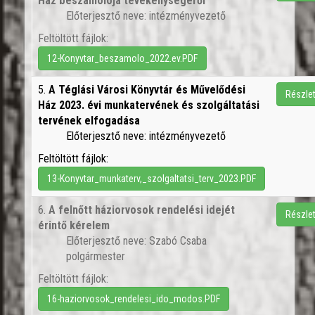
Ház beszámolója tevékenységéről
Előterjesztő neve: intézményvezető
Feltöltött fájlok:
12-Konyvtar_beszamolo_2022.ev.PDF
5.
A Téglási Városi Könyvtár és Művelődési
Részle
Ház 2023. évi munkatervének és szolgáltatási
tervének elfogadása
Előterjesztő neve: intézményvezető
Feltöltött fájlok:
13-Konyvtar_munkaterv,_szolgaltatsi_terv_2023.PDF
6.
A felnőtt háziorvosok rendelési idejét
Részle
érintő kérelem
Előterjesztő neve: Szabó Csaba
polgármester
Feltöltött fájlok:
16-haziorvosok_rendelesi_ido_modos.PDF