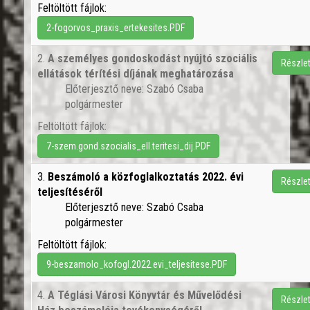
Feltöltött fájlok:
2-fogorvos_praxis_ertekesites.PDF
2.
A személyes gondoskodást nyújtó szociális
Részle
ellátások térítési díjának meghatározása
Előterjesztő neve: Szabó Csaba
polgármester
Feltöltött fájlok:
7-szem.gond.szocialis_ell.teritesi_dij.PDF
3.
Beszámoló a közfoglalkoztatás 2022. évi
Részle
teljesítéséről
Előterjesztő neve: Szabó Csaba
polgármester
Feltöltött fájlok:
9-beszamolo_kofogl.2022.evi_teljesitese.PDF
4.
A Téglási Városi Könyvtár és Művelődési
Részle