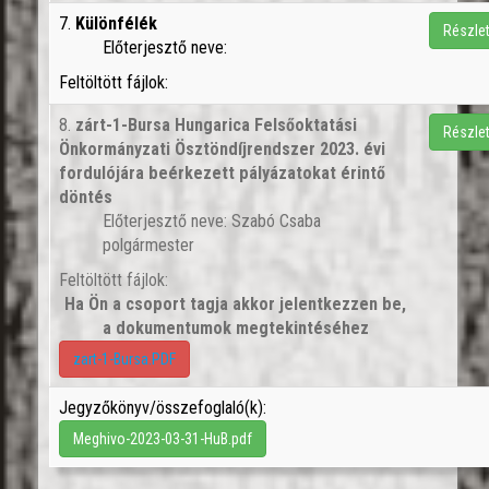
7.
Különfélék
Részle
Előterjesztő neve:
Feltöltött fájlok:
8.
zárt-1-Bursa Hungarica Felsőoktatási
Részle
Önkormányzati Ösztöndíjrendszer 2023. évi
fordulójára beérkezett pályázatokat érintő
döntés
Előterjesztő neve: Szabó Csaba
polgármester
Feltöltött fájlok:
Ha Ön a csoport tagja akkor jelentkezzen be,
a dokumentumok megtekintéséhez
zart-1-Bursa.PDF
Jegyzőkönyv/összefoglaló(k):
Meghivo-2023-03-31-HuB.pdf