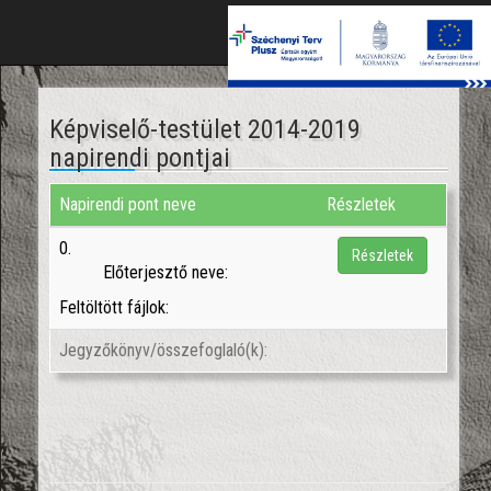
Togg
navi
Képviselő-testület 2014-2019
napirendi pontjai
Napirendi pont neve
Részletek
0.
Részletek
Előterjesztő neve:
Feltöltött fájlok:
Jegyzőkönyv/összefoglaló(k):