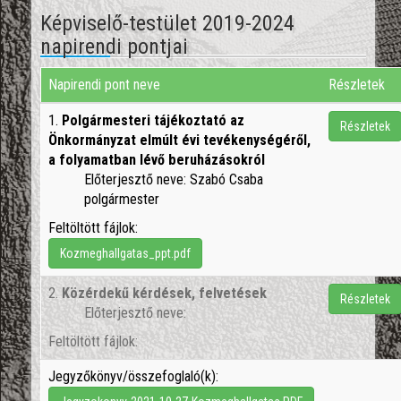
Képviselő-testület 2019-2024
napirendi pontjai
Napirendi pont neve
Részletek
1.
Polgármesteri tájékoztató az
Részletek
Önkormányzat elmúlt évi tevékenységéről,
a folyamatban lévő beruházásokról
Előterjesztő neve: Szabó Csaba
polgármester
Feltöltött fájlok:
Kozmeghallgatas_ppt.pdf
2.
Közérdekű kérdések, felvetések
Részletek
Előterjesztő neve:
Feltöltött fájlok:
Jegyzőkönyv/összefoglaló(k):