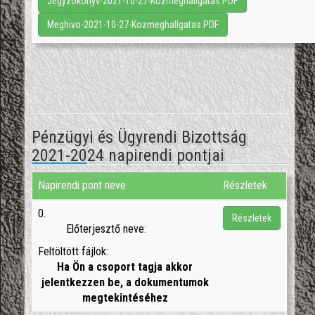
Jegyzokonyv-2021-10-27-Kozmeghallgatas.PDF
Meghivo-2021-10-27-Kozmeghallgatas.PDF
Pénzügyi és Ügyrendi Bizottság
2021-2024 napirendi pontjai
Napirendi pont neve
Részletek
0.
Részletek
Előterjesztő neve:
Feltöltött fájlok:
Ha Ön a csoport tagja akkor
jelentkezzen be, a dokumentumok
megtekintéséhez