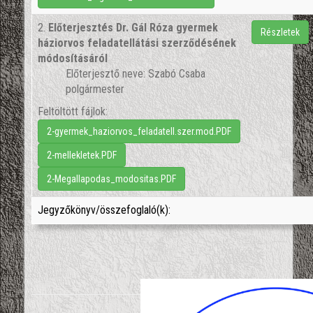
2.
Előterjesztés Dr. Gál Róza gyermek
Részletek
háziorvos feladatellátási szerződésének
módosításáról
Előterjesztő neve: Szabó Csaba
polgármester
Feltöltött fájlok:
2-gyermek_haziorvos_feladatell.szer.mod.PDF
2-mellekletek.PDF
2-Megallapodas_modositas.PDF
Jegyzőkönyv/összefoglaló(k):