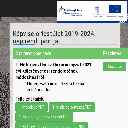
Toggl
navig
Képviselő-testület 2019-2024
napirendi pontjai
Napirendi pont neve
Részletek
1.
Előterjesztés az Önkormányzat 2021.
Részletek
évi költségvetési rendeletének
módosításáról
Előterjesztő neve: Szabó Csaba
polgármester
Feltöltött fájlok:
1-melleklet.PDF
1-rendelet_tervezet.PDF
1-elozetes_hatasvizsgalat.PDF
1-2021.evi_ktgvetesi_rend.mod.elot.PDF