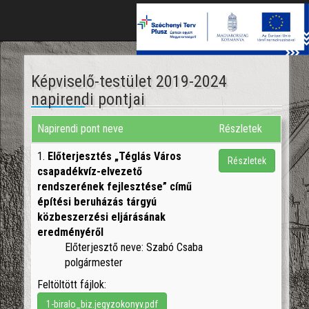
Toggle
naviga
Képviselő-testület 2019-2024
napirendi pontjai
Napirendi pont neve
Részletek
1.
Előterjesztés „Téglás Város
Részletek
csapadékvíz-elvezető
rendszerének fejlesztése” című
építési beruházás tárgyú
közbeszerzési eljárásának
eredményéről
Előterjesztő neve: Szabó Csaba
polgármester
Feltöltött fájlok:
1-biralo_biz.jegyzokonyv.pdf