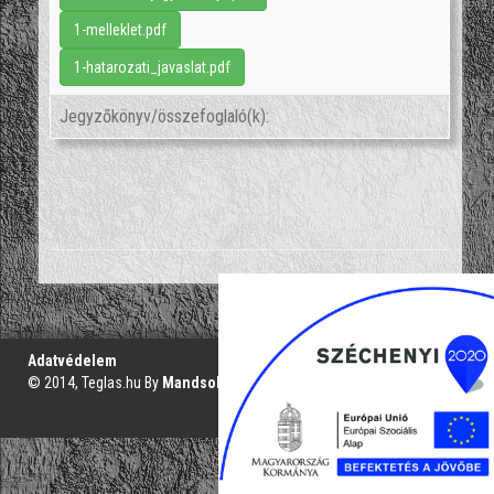
1-melleklet.pdf
1-hatarozati_javaslat.pdf
Jegyzőkönyv/összefoglaló(k):
';
Adatvédelem
© 2014, Teglas.hu By
Mandsol.com
VAKBARÁT VERZIÓ