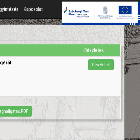
gyintézés
Kapcsolat
Részletek
géről
Részletek
ghallgatas.PDF