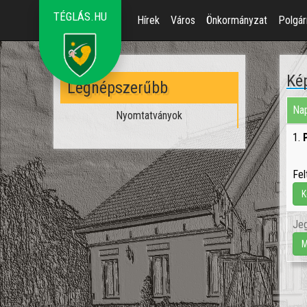
TÉGLÁS.HU
Hírek
Város
Önkormányzat
Polgár
Kép
Legnépszerűbb
Nap
Nyomtatványok
1.
Fel
K
Jeg
M