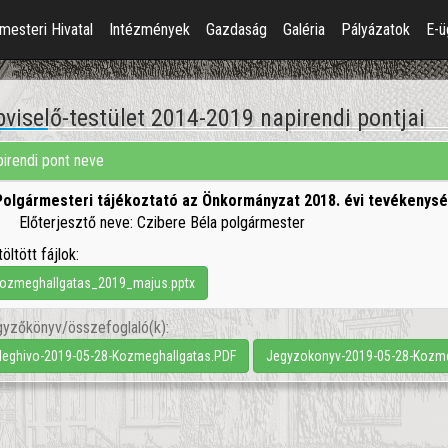
mesteri Hivatal
Intézmények
Gazdaság
Galéria
Pályázatok
E-ü
viselő-testület 2014-2019 napirendi pontjai
irendi pont neve
Polgármesteri tájékoztató az Önkormányzat 2018. évi tevékenysé
Előterjesztő neve: Czibere Béla polgármester
töltött fájlok:
ozmeghallgatas_2019_majus.pptx
yzőkönyv/összefoglaló(k):
eghivo-2019-05-28-Kozmeghallgatas.PDF
Jegyzokonyv-2019-05-28-Kozme