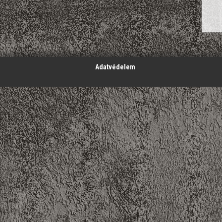
';
Adatvédelem