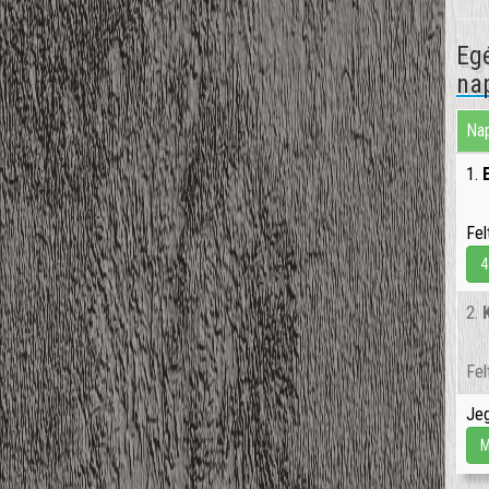
Egé
nap
Nap
1.
Fel
4
2.
Fel
Jeg
M