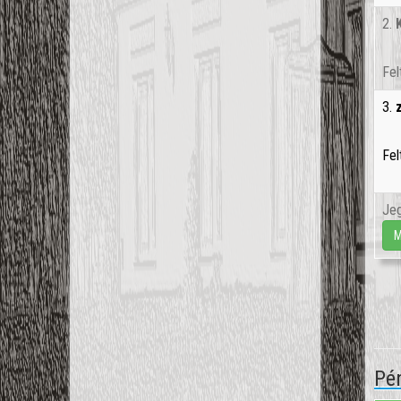
2.
Fel
3.
Fel
Jeg
M
Pén