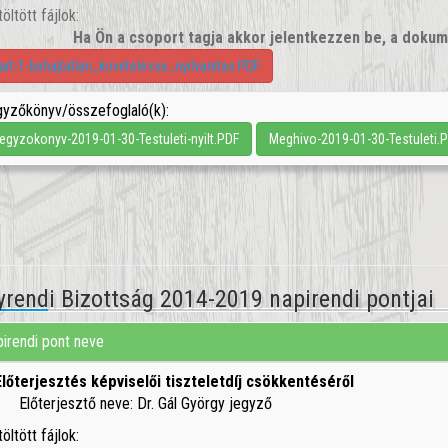
töltött fájlok:
Ha Ön a csoport tagja akkor jelentkezzen be, a dok
art-1-behajtatlan_kovetelesse_nyilvanitas.PDF
yzőkönyv/összefoglaló(k):
egyzokonyv-2019-01-30-Testuleti-nyilt.PDF
Meghivo-2019-01-30-Testuleti.
yrendi Bizottság 2014-2019 napirendi pontjai
irendi pont neve
Előterjesztés képviselői tiszteletdíj csökkentéséről
Előterjesztő neve: Dr. Gál György jegyző
töltött fájlok: