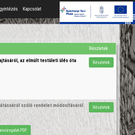
gyintézés
Kapcsolat
Részletek
tásáról, az elmúlt testületi ülés óta
Részletek
látásokról szóló rendelet módosításáról
Részletek
tasvizsgalat.PDF