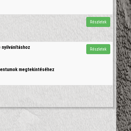
Részletek
 nyilvánításhoz
Részletek
umentumok megtekintéséhez