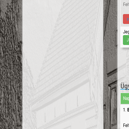
Fel
z
Jeg
J
Üg
Nap
1.
Fel