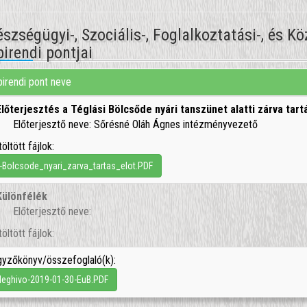
szségügyi-, Szociális-, Foglalkoztatási-, és 
irendi pontjai
irendi pont neve
Előterjesztés a Téglási Bölcsőde nyári tanszünet alatti zárva ta
Előterjesztő neve: Sőrésné Oláh Ágnes intézményvezető
töltött fájlok:
-Bolcsode_nyari_zarva_tartas_elot.PDF
Különfélék
Előterjesztő neve:
töltött fájlok:
yzőkönyv/összefoglaló(k):
eghivo-2019-01-30-EuB.PDF