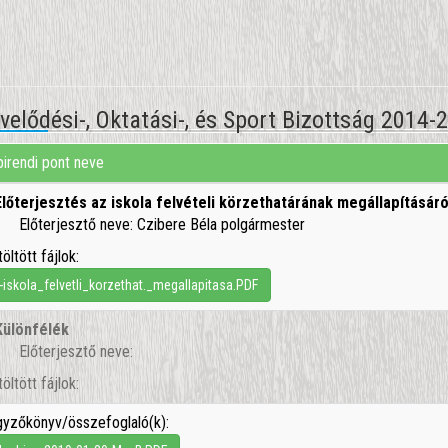
elődési-, Oktatási-, és Sport Bizottság 2014-
irendi pont neve
Előterjesztés az iskola felvételi körzethatárának megállapításáró
Előterjesztő neve: Czibere Béla polgármester
töltött fájlok:
-iskola_felvetli_korzethat._megallapitasa.PDF
Különfélék
Előterjesztő neve:
töltött fájlok:
yzőkönyv/összefoglaló(k):