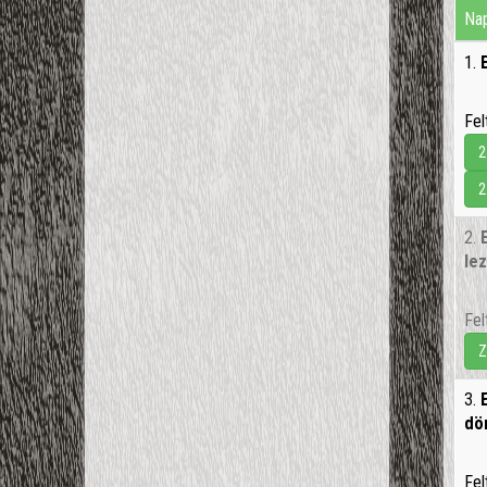
Nap
1.
Fel
2
2
2.
lez
Fel
Z
3.
dön
Fel