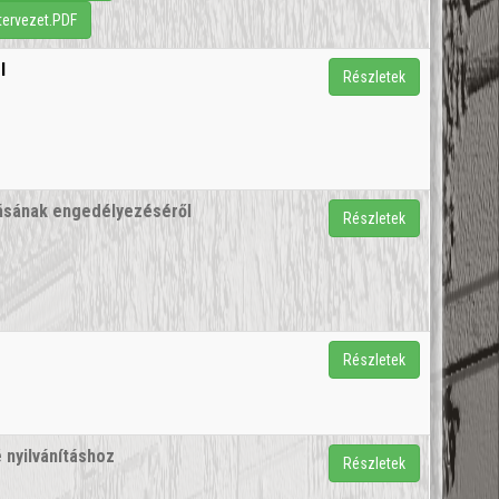
tervezet.PDF
l
Részletek
rtásának engedélyezéséről
Részletek
Részletek
 nyilvánításhoz
Részletek