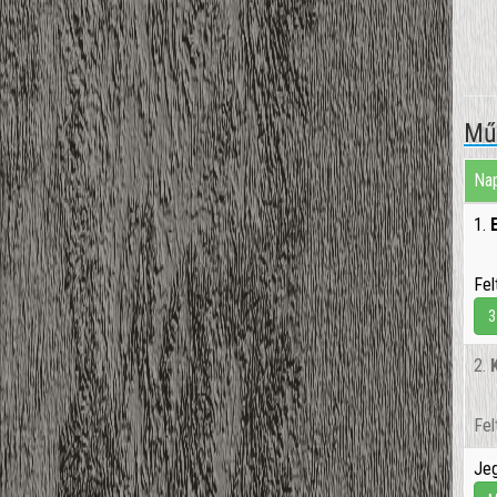
Műv
Nap
1.
Fel
3
2.
Fel
Jeg