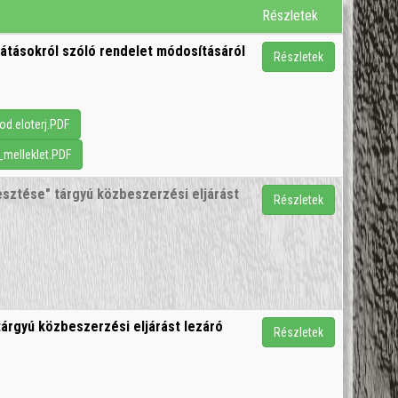
Részletek
látásokról szóló rendelet módosításáról
Részletek
od.eloterj.PDF
_melleklet.PDF
lesztése" tárgyú közbeszerzési eljárást
Részletek
 tárgyú közbeszerzési eljárást lezáró
Részletek