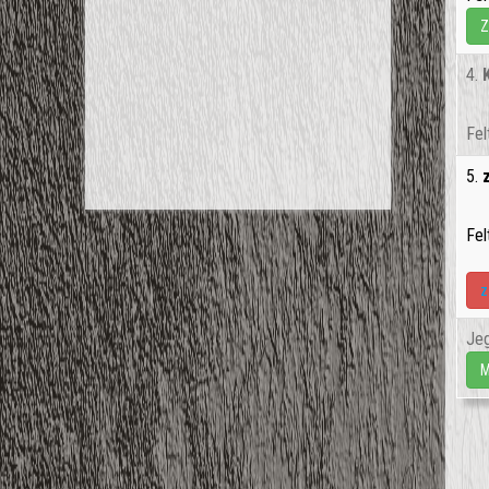
Z
4.
Fel
5.
Fel
z
Jeg
M