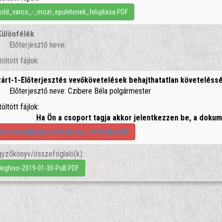
old_varos_-_mozi_epuletenek_felujitasa.PDF
Különfélék
Előterjesztő neve:
töltött fájlok:
zárt-1-Előterjesztés vevőkövetelések behajthatatlan követeléssé
Előterjesztő neve: Czibere Béla polgármester
töltött fájlok:
Ha Ön a csoport tagja akkor jelentkezzen be, a dok
art-1-behajtatlan_kovetelesse_nyilvanitas.PDF
yzőkönyv/összefoglaló(k):
eghivo-2019-01-30-PuB.PDF