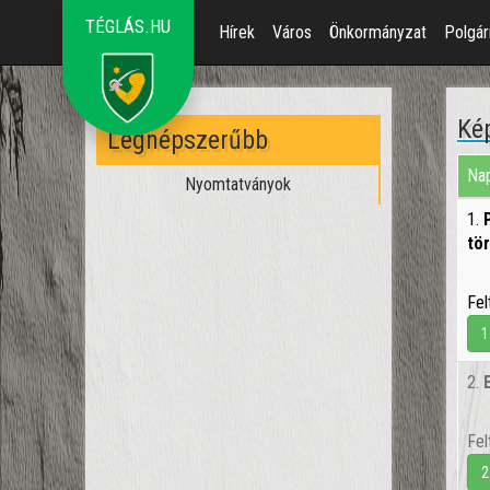
TÉGLÁS.HU
Hírek
Város
Önkormányzat
Polgár
Kép
Legnépszerűbb
Nap
Nyomtatványok
1.
tö
Fel
1
2.
Fel
2