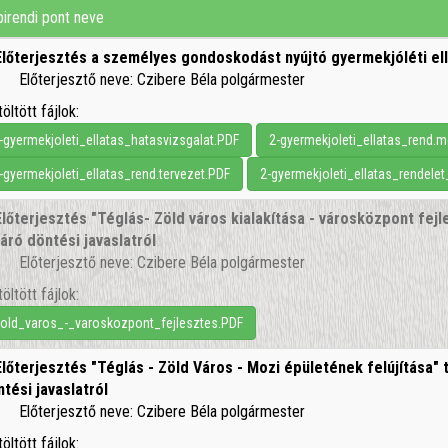
irendi pont neve
Előterjesztés a személyes gondoskodást nyújtó gyermekjóléti el
Előterjesztő neve: Czibere Béla polgármester
töltött fájlok:
-gyermekjoleti_ellatas_hatasvizsgalat.PDF
2-gyermekjoleti_ellatas_rend.m
-gyermekjoleti_ellatas_rend.tervezet.PDF
2-gyermekjoleti_ellatas_rendelet
Előterjesztés "Téglás- Zöld város kialakítása - városközpont fej
áró döntési javaslatról
Előterjesztő neve: Czibere Béla polgármester
töltött fájlok:
old_varos_-_varoskozpont_fejlesztes.PDF
Előterjesztés "Téglás - Zöld Város - Mozi épületének felújítása"
tési javaslatról
Előterjesztő neve: Czibere Béla polgármester
töltött fájlok: