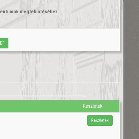
umentumok megtekintéséhez
PDF
Részletek
Részletek