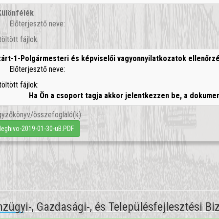
Különfélék
Előterjesztő neve:
töltött fájlok:
zárt-1-Polgármesteri és képviselői vagyonnyilatkozatok ellenőrz
Előterjesztő neve:
töltött fájlok:
Ha Ön a csoport tagja akkor jelentkezzen be, a dokum
yzőkönyv/összefoglaló(k):
eghivo-2019-01-30-uB.PDF
zügyi-, Gazdasági-, és Településfejlesztési B