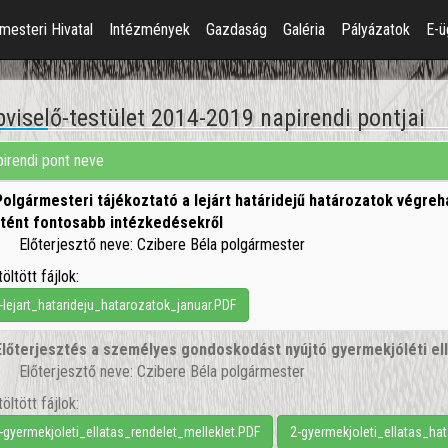
mesteri Hivatal
Intézmények
Gazdaság
Galéria
Pályázatok
E-ü
viselő-testület 2014-2019 napirendi pontjai
irendi pont neve
Polgármesteri tájékoztató a lejárt határidejű határozatok végrehaj
rtént fontosabb intézkedésekről
Előterjesztő neve: Czibere Béla polgármester
töltött fájlok:
-lejart_hatarideju_hatarozatok_januar.PDF
Előterjesztés a személyes gondoskodást nyújtó gyermekjóléti el
Előterjesztő neve: Czibere Béla polgármester
töltött fájlok:
-gyermekjoleti_ellatas_rendelet_melleklet.PDF
2-gyermekjoleti_ellatas_ha