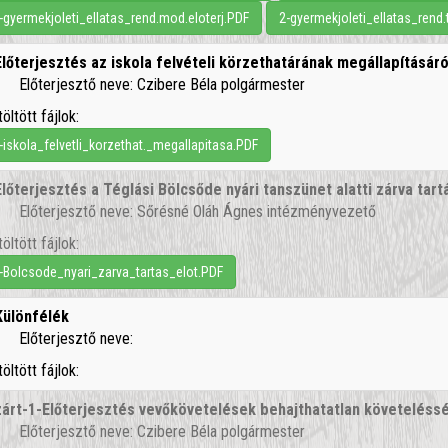
-gyermekjoleti_ellatas_rend.mod.eloterj.PDF
2-gyermekjoleti_ellatas_rend.
Előterjesztés az iskola felvételi körzethatárának megállapításáró
Előterjesztő neve: Czibere Béla polgármester
töltött fájlok:
-iskola_felvetli_korzethat._megallapitasa.PDF
Előterjesztés a Téglási Bölcsőde nyári tanszünet alatti zárva ta
Előterjesztő neve: Sőrésné Oláh Ágnes intézményvezető
töltött fájlok:
-Bolcsode_nyari_zarva_tartas_elot.PDF
Különfélék
Előterjesztő neve:
töltött fájlok:
zárt-1-Előterjesztés vevőkövetelések behajthatatlan követeléssé
Előterjesztő neve: Czibere Béla polgármester