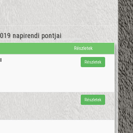
2019 napirendi pontjai
Részletek
l
Részletek
Részletek