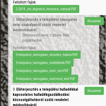
Feltöltött fájlok:
2-2019._evi_ktgvetesi_tervezesi_iranyok.PDF
2.
Előterjesztés a települési támogatás
Részletek
helyi szabályairól szóló rendelet
módosításáról
Előterjesztő neve: Czibere Béla
polgármester
Feltöltött fájlok:
3-telepulesi_tamogatas_elozetes_hatasv.PDF
3-telepulesi_tamogatas_mellekletek.PDF
3-telepulesi_tamogatas_rend._terv.PDF
3-telepulesi_tamogatas_rend.mod_elot.PDF
3.
Előterjesztés a települési hulladékkal
Részletek
kapcsolatos hulladékgazdálkodási
közszolgáltatásról szóló rendelet
módosításáról