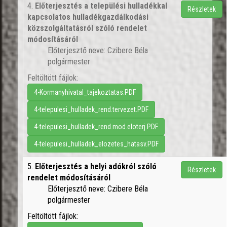
4.
Előterjesztés a települési hulladékkal
Részletek
kapcsolatos hulladékgazdálkodási
közszolgáltatásról szóló rendelet
módosításáról
Előterjesztő neve: Czibere Béla
polgármester
Feltöltött fájlok:
4-Kormanyhivatal_tajekoztatas.PDF
4-telepulesi_hulladek_rend.tervezet.PDF
4-telepulesi_hulladek_rend.mod.eloterj.PDF
4-telepulesi_hulladek_elozetes_hatasv.PDF
5.
Előterjesztés a helyi adókról szóló
Részletek
rendelet módosításáról
Előterjesztő neve: Czibere Béla
polgármester
Feltöltött fájlok: