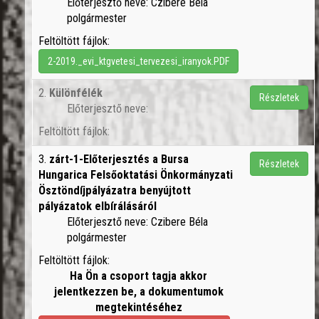
Előterjesztő neve: Czibere Béla
polgármester
Feltöltött fájlok:
2-2019._evi_ktgvetesi_tervezesi_iranyok.PDF
2.
Különfélék
Részletek
Előterjesztő neve:
Feltöltött fájlok:
3.
zárt-1-Előterjesztés a Bursa
Részletek
Hungarica Felsőoktatási Önkormányzati
Ösztöndíjpályázatra benyújtott
pályázatok elbírálásáról
Előterjesztő neve: Czibere Béla
polgármester
Feltöltött fájlok:
Ha Ön a csoport tagja akkor
jelentkezzen be, a dokumentumok
megtekintéséhez