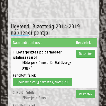
Ügyrendi Bizottság 2014-2019
napirendi pontjai
Napirendi pont neve
Részletek
1.
Előterjesztés polgármester
Részletek
jutalmazásáról
Előterjesztő neve: Dr. Gál György
jegyző
Feltöltött fájlok:
8-polgarmester_jutalmazas_eloterj.PDF
2.
Különfélék
Részletek
Előterjesztő neve:
Feltöltött fájlok: