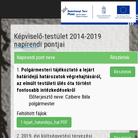
Toggle
naviga
Képviselő-testület 2014-2019
napirendi pontjai
Napirendi pont neve
Részletek
1.
Polgármesteri tájékoztató a lejárt
Részletek
határidejű határozatok végrehajtásáról,
az elmúlt testületi ülés óta történt
fontosabb intézkedésekről
Előterjesztő neve: Czibere Béla
polgármester
Feltöltött fájlok:
1-lejart_hatarideju_hat.PDF
2.
2019. évi költségvetési tervezési