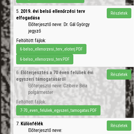
5.
2019. évi belső ellenőrzési terv
Részletek
elfogadása
Előterjesztő neve: Dr. Gál György
jegyző
Feltöltött fájlok:
6-belso_ellenorzesi_terv_eloterj.PDF
6-belso_ellenorzesi_terv.PDF
6.
Előterjesztés a 70 éven felüliek évi
Részletek
egyszeri támogatásáról
Előterjesztő neve: Czibere Béla
polgármester
Feltöltött fájlok:
7-70_even_feluliek_egyszeri_tamogatas.PDF
7.
Különfélék
Részletek
Előterjesztő neve: