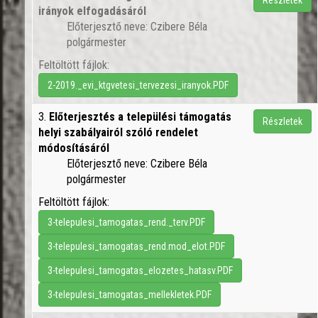
Részletek
irányok elfogadásáról
Előterjesztő neve: Czibere Béla
polgármester
Feltöltött fájlok:
2-2019._evi_ktgvetesi_tervezesi_iranyok.PDF
3.
Előterjesztés a települési támogatás
Részletek
helyi szabályairól szóló rendelet
módosításáról
Előterjesztő neve: Czibere Béla
polgármester
Feltöltött fájlok:
3-telepulesi_tamogatas_rend._terv.PDF
3-telepulesi_tamogatas_rend.mod_elot.PDF
3-telepulesi_tamogatas_elozetes_hatasv.PDF
3-telepulesi_tamogatas_mellekletek.PDF