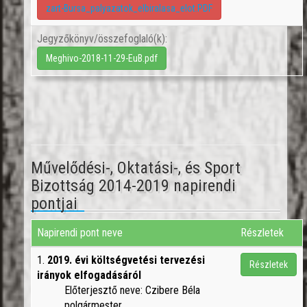
zart-Bursa_palyazatok_elbiralasa_elot.PDF
Jegyzőkönyv/összefoglaló(k):
Meghivo-2018-11-29-EuB.pdf
Művelődési-, Oktatási-, és Sport
Bizottság 2014-2019 napirendi
pontjai
Napirendi pont neve
Részletek
1.
2019. évi költségvetési tervezési
Részletek
irányok elfogadásáról
Előterjesztő neve: Czibere Béla
polgármester