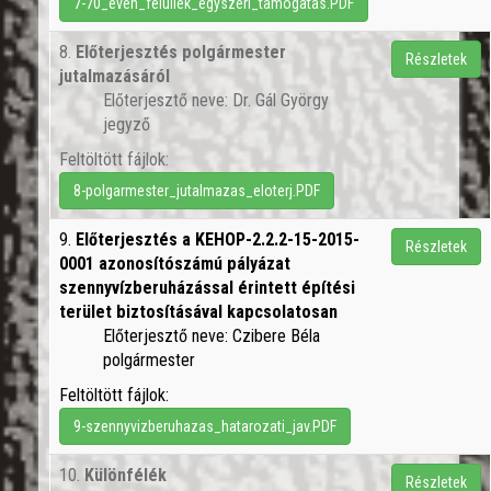
7-70_even_feluliek_egyszeri_tamogatas.PDF
8.
Előterjesztés polgármester
Részletek
jutalmazásáról
Előterjesztő neve: Dr. Gál György
jegyző
Feltöltött fájlok:
8-polgarmester_jutalmazas_eloterj.PDF
9.
Előterjesztés a KEHOP-2.2.2-15-2015-
Részletek
0001 azonosítószámú pályázat
szennyvízberuházással érintett építési
terület biztosításával kapcsolatosan
Előterjesztő neve: Czibere Béla
polgármester
Feltöltött fájlok:
9-szennyvizberuhazas_hatarozati_jav.PDF
10.
Különfélék
Részletek