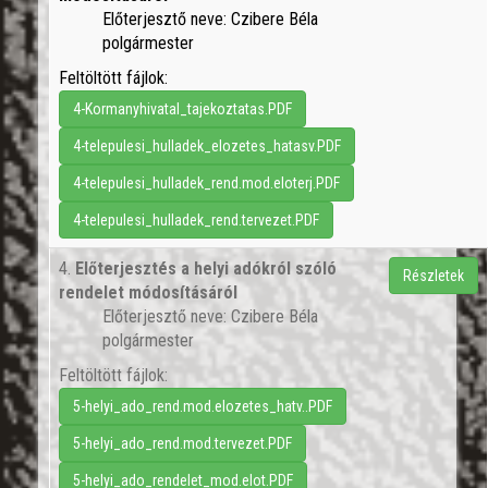
Előterjesztő neve: Czibere Béla
polgármester
Feltöltött fájlok:
4-Kormanyhivatal_tajekoztatas.PDF
4-telepulesi_hulladek_elozetes_hatasv.PDF
4-telepulesi_hulladek_rend.mod.eloterj.PDF
4-telepulesi_hulladek_rend.tervezet.PDF
4.
Előterjesztés a helyi adókról szóló
Részletek
rendelet módosításáról
Előterjesztő neve: Czibere Béla
polgármester
Feltöltött fájlok:
5-helyi_ado_rend.mod.elozetes_hatv..PDF
5-helyi_ado_rend.mod.tervezet.PDF
5-helyi_ado_rendelet_mod.elot.PDF