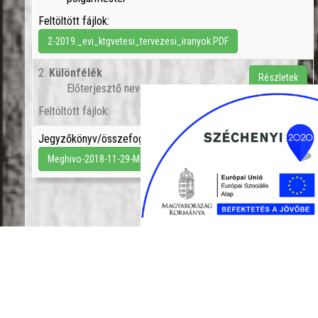
Feltöltött fájlok:
2-2019._evi_ktgvetesi_tervezesi_iranyok.PDF
2.
Különfélék
Részletek
Előterjesztő neve:
Feltöltött fájlok:
Jegyzőkönyv/összefoglaló(k):
Meghivo-2018-11-29-MuvB.pdf
';