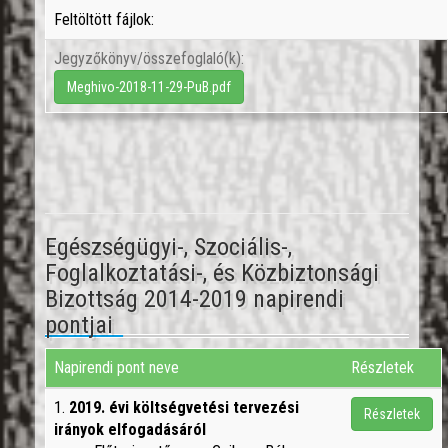
Feltöltött fájlok:
Jegyzőkönyv/összefoglaló(k):
Meghivo-2018-11-29-PuB.pdf
Egészségügyi-, Szociális-,
Foglalkoztatási-, és Közbiztonsági
Bizottság 2014-2019 napirendi
pontjai
Napirendi pont neve
Részletek
1.
2019. évi költségvetési tervezési
Részletek
irányok elfogadásáról