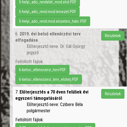
5-helyi_ado_rendelet_mod.elot.PDF
5-helyi_ado_rend.mod.tervezet.PDF
5-helyi_ado_rend.mod.elozetes_hatv..PDF
6.
2019. évi belső ellenőrzési terv
Részletek
elfogadása
Előterjesztő neve: Dr. Gál György
jegyző
Feltöltött fájlok:
6-belso_ellenorzesi_terv.PDF
6-belso_ellenorzesi_terv_eloterj.PDF
7.
Előterjesztés a 70 éven felüliek évi
Részletek
egyszeri támogatásáról
Előterjesztő neve: Czibere Béla
polgármester
Feltöltött fájlok: