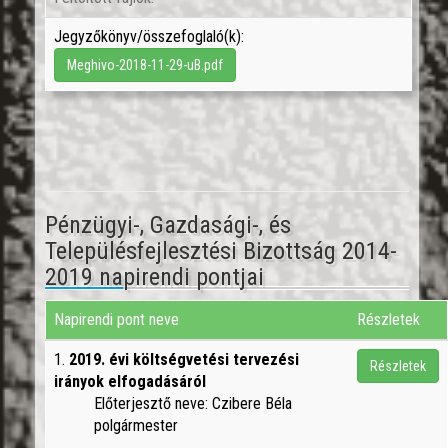
Jegyzőkönyv/összefoglaló(k):
Meghivo-2018-11-29-uB.pdf
Pénzügyi-, Gazdasági-, és
Településfejlesztési Bizottság 2014-
2019 napirendi pontjai
Napirendi pont neve
Részletek
1.
2019. évi költségvetési tervezési
Részletek
irányok elfogadásáról
Előterjesztő neve: Czibere Béla
polgármester