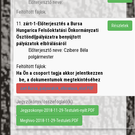
Előterjesztő neve:
Feltöltött fájlok:
11.
zárt-1-Előterjesztés a Bursa
Részletek
Hungarica Felsőoktatási Önkormányzati
Ösztöndíjpályázatra benyújtott
pályázatok elbírálásáról
Előterjesztő neve: Czibere Béla
polgármester
Feltöltött fájlok:
Ha Ön a csoport tagja akkor jelentkezzen
be, a dokumentumok megtekintéséhez
zart-Bursa_palyazatok_elbiralasa_elot.PDF
Jegyzőkönyv/összefoglaló(k):
Jegyzokonyv-2018-11-29-Testuleti-nyilt.PDF
Meghivo-2018-11-29-Testuleti.PDF