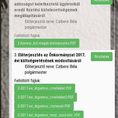
Részletek
adósságot keletkeztető ügyleteiből
eredő fizetési kötelezettségeinek
megállapításáról
Előterjesztő neve: Czibere Béla
polgármester
Feltöltött fájlok:
2-fizetesi_kot.megall.eloterjesztes.PDF
3.
Előterjesztés az Önkormányzat 2017.
Részletek
évi költségvetésének módosításáról
Előterjesztő neve: Czibere Béla
polgármester
Feltöltött fájlok:
3-2017.evi_ktgvetesi_r.melleklet.PDF
3-2017.evi_ktgvetesi_r.melleklet2.PDF
3-2017.evi_ktgvetesi_r.tervezet.PDF
3-2017.evi_ktgvetesi_rend._mod.elot..PDF