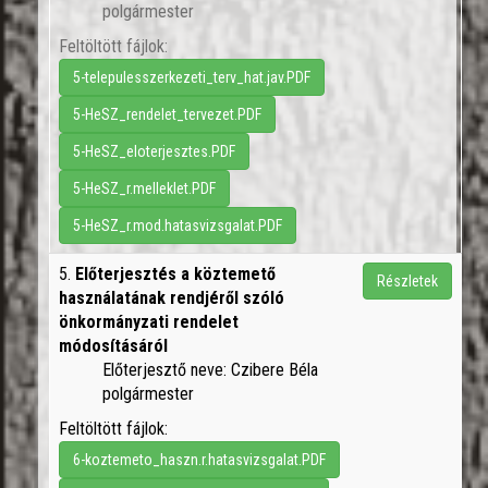
polgármester
Feltöltött fájlok:
5-telepulesszerkezeti_terv_hat.jav.PDF
5-HeSZ_rendelet_tervezet.PDF
5-HeSZ_eloterjesztes.PDF
5-HeSZ_r.melleklet.PDF
5-HeSZ_r.mod.hatasvizsgalat.PDF
5.
Előterjesztés a köztemető
Részletek
használatának rendjéről szóló
önkormányzati rendelet
módosításáról
Előterjesztő neve: Czibere Béla
polgármester
Feltöltött fájlok:
6-koztemeto_haszn.r.hatasvizsgalat.PDF