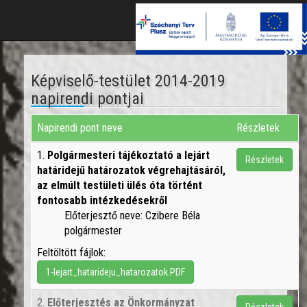
Toggle
naviga
Képviselő-testület 2014-2019
napirendi pontjai
Napirendi pont neve
Részletek
1.
Polgármesteri tájékoztató a lejárt
Részletek
határidejű határozatok végrehajtásáról,
az elmúlt testületi ülés óta történt
fontosabb intézkedésekről
Előterjesztő neve: Czibere Béla
polgármester
Feltöltött fájlok:
1-lejart_hatarideju_hatarozatok.PDF
2.
Előterjesztés az Önkormányzat