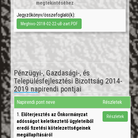
megtekintéséhez
Jegyzőkönyv/összefoglaló(k):
Meghivo-2018-02-22-uB-zart.PDF
Pénzügyi-, Gazdasági-, és
Településfejlesztési Bizottság 2014-
2019 napirendi pontjai
Napirendi pont neve
Részletek
1.
Előterjesztés az Önkormányzat
Részletek
adósságot keletkeztető ügyleteiből
eredő fizetési kötelezettségeinek
megállapításáról