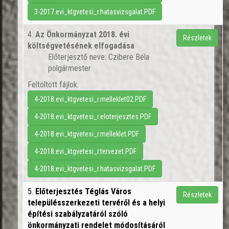
3-2017.evi_ktgvetesi_r.hatasvizsgalat.PDF
4.
Az Önkormányzat 2018. évi
Részletek
költségvetésének elfogadása
Előterjesztő neve: Czibere Béla
polgármester
Feltöltött fájlok:
4-2018.evi_ktgvetesi_r.melleklet02.PDF
4-2018.evi_ktgvetesi_r.eloterjesztes.PDF
4-2018.evi_ktgvetesi_r.melleklet.PDF
4-2018.evi_ktgvetesi_r.tervezet.PDF
4-2018.evi_ktgvetesi_r.hatasvizsgalat.PDF
5.
Előterjesztés Téglás Város
Részletek
településszerkezeti tervéről és a helyi
építési szabályzatáról szóló
önkormányzati rendelet módosításáról