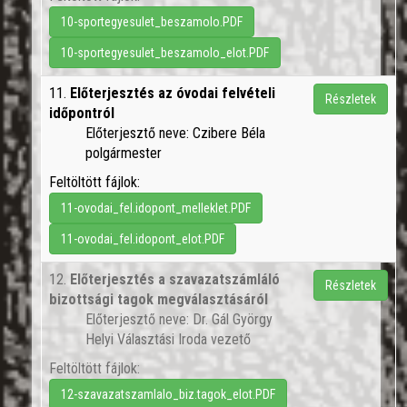
10-sportegyesulet_beszamolo.PDF
10-sportegyesulet_beszamolo_elot.PDF
11.
Előterjesztés az óvodai felvételi
Részletek
időpontról
Előterjesztő neve: Czibere Béla
polgármester
Feltöltött fájlok:
11-ovodai_fel.idopont_melleklet.PDF
11-ovodai_fel.idopont_elot.PDF
12.
Előterjesztés a szavazatszámláló
Részletek
bizottsági tagok megválasztásáról
Előterjesztő neve: Dr. Gál György
Helyi Választási Iroda vezető
Feltöltött fájlok:
12-szavazatszamlalo_biz.tagok_elot.PDF