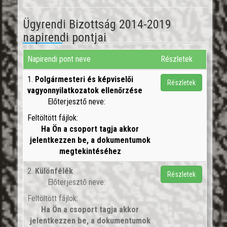
Ügyrendi Bizottság 2014-2019
napirendi pontjai
Napirendi pont neve
Részletek
1.
Polgármesteri és képviselői
Részletek
vagyonnyilatkozatok ellenőrzése
Előterjesztő neve:
Feltöltött fájlok:
Ha Ön a csoport tagja akkor
jelentkezzen be, a dokumentumok
megtekintéséhez
2.
Különfélék
Részletek
Előterjesztő neve:
Feltöltött fájlok:
Ha Ön a csoport tagja akkor
jelentkezzen be, a dokumentumok