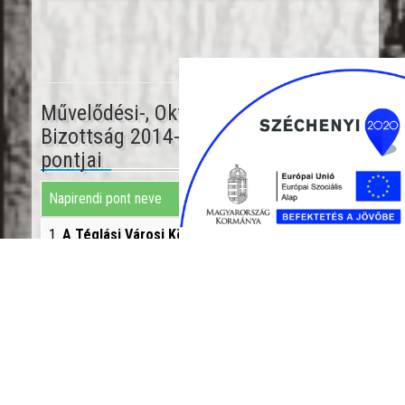
Művelődési-, Oktatási-, és Sport
Bizottság 2014-2019 napirendi
pontjai
Napirendi pont neve
Részletek
1.
A Téglási Városi Könyvtár és
Részletek
Közművelődési Intézmény beszámolója
tevékenységéről
Előterjesztő neve: Németi Katalin
intézményvezető
Feltöltött fájlok:
8-Konyvtar_beszamolo_eloterjesztes_j.PDF
8-konyvtar_beszamolo.PDF