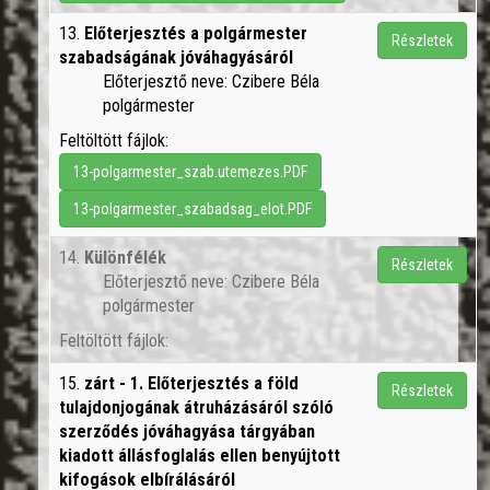
13.
Előterjesztés a polgármester
Részletek
szabadságának jóváhagyásáról
Előterjesztő neve: Czibere Béla
polgármester
Feltöltött fájlok:
13-polgarmester_szab.utemezes.PDF
13-polgarmester_szabadsag_elot.PDF
14.
Különfélék
Részletek
Előterjesztő neve: Czibere Béla
polgármester
Feltöltött fájlok:
15.
zárt - 1. Előterjesztés a föld
Részletek
tulajdonjogának átruházásáról szóló
szerződés jóváhagyása tárgyában
kiadott állásfoglalás ellen benyújtott
kifogások elbírálásáról