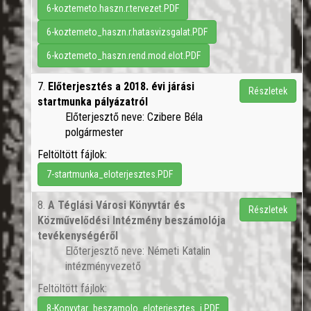
6-koztemeto.haszn.r.tervezet.PDF
6-koztemeto_haszn.r.hatasvizsgalat.PDF
6-koztemeto_haszn.rend.mod.elot.PDF
7.
Előterjesztés a 2018. évi járási
Részletek
startmunka pályázatról
Előterjesztő neve: Czibere Béla
polgármester
Feltöltött fájlok:
7-startmunka_eloterjesztes.PDF
8.
A Téglási Városi Könyvtár és
Részletek
Közművelődési Intézmény beszámolója
tevékenységéről
Előterjesztő neve: Németi Katalin
intézményvezető
Feltöltött fájlok:
8-Konyvtar_beszamolo_eloterjesztes_j.PDF