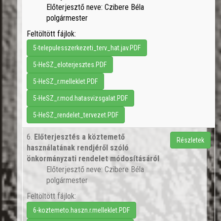
Előterjesztő neve: Czibere Béla
polgármester
Feltöltött fájlok:
5-telepulesszerkezeti_terv_hat.jav.PDF
5-HeSZ_eloterjesztes.PDF
5-HeSZ_r.melleklet.PDF
5-HeSZ_r.mod.hatasvizsgalat.PDF
5-HeSZ_rendelet_tervezet.PDF
6.
Előterjesztés a köztemető
Részletek
használatának rendjéről szóló
önkormányzati rendelet módosításáról
Előterjesztő neve: Czibere Béla
polgármester
Feltöltött fájlok:
6-koztemeto.haszn.r.melleklet.PDF