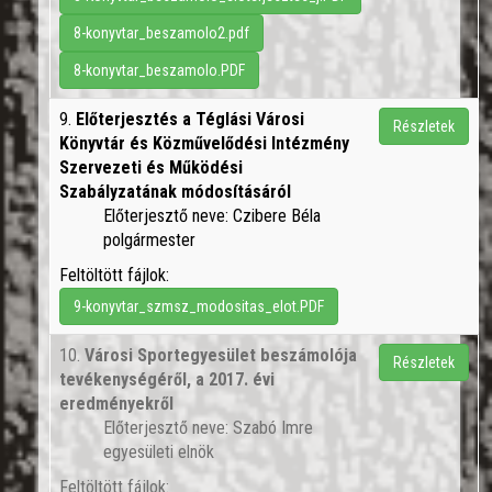
8-konyvtar_beszamolo2.pdf
8-konyvtar_beszamolo.PDF
9.
Előterjesztés a Téglási Városi
Részletek
Könyvtár és Közművelődési Intézmény
Szervezeti és Működési
Szabályzatának módosításáról
Előterjesztő neve: Czibere Béla
polgármester
Feltöltött fájlok:
9-konyvtar_szmsz_modositas_elot.PDF
10.
Városi Sportegyesület beszámolója
Részletek
tevékenységéről, a 2017. évi
eredményekről
Előterjesztő neve: Szabó Imre
egyesületi elnök
Feltöltött fájlok: