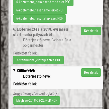
6-koztemeto_haszn.rend.mod.elot.PDF
6-koztemeto.haszn.r.melleklet.PDF
6-koztemeto.haszn.r.tervezet.PDF
6.
Előterjesztés a 2018. évi járási
Részletek
startmunka pályázatról
Előterjesztő neve: Czibere Béla
polgármester
Feltöltött fájlok:
7-startmunka_eloterjesztes.PDF
7.
Különfélék
Részletek
Előterjesztő neve:
Feltöltött fájlok:
Jegyzőkönyv/összefoglaló(k):
Meghivo-2018-02-22-PuB.PDF