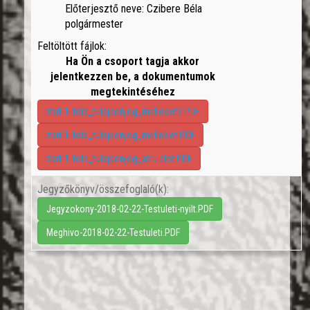
Előterjesztő neve: Czibere Béla
polgármester
Feltöltött fájlok:
Ha Ön a csoport tagja akkor
jelentkezzen be, a dokumentumok
megtekintéséhez
zart-1-fold_tulajdonjog_melleklet2.PDF
zart-1-fold_tulajdonjog_melleklet.PDF
zart-1-fold_tulajdonjog_atru.elot.PDF
Jegyzőkönyv/összefoglaló(k):
Jegyzokony-2018-02-22-Testuleti-nyilt.PDF
Meghivo-2018-02-22-Testuleti.PDF