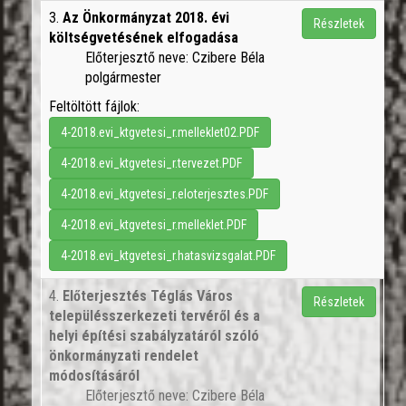
3.
Az Önkormányzat 2018. évi
Részletek
költségvetésének elfogadása
Előterjesztő neve: Czibere Béla
polgármester
Feltöltött fájlok:
4-2018.evi_ktgvetesi_r.melleklet02.PDF
4-2018.evi_ktgvetesi_r.tervezet.PDF
4-2018.evi_ktgvetesi_r.eloterjesztes.PDF
4-2018.evi_ktgvetesi_r.melleklet.PDF
4-2018.evi_ktgvetesi_r.hatasvizsgalat.PDF
4.
Előterjesztés Téglás Város
Részletek
településszerkezeti tervéről és a
helyi építési szabályzatáról szóló
önkormányzati rendelet
módosításáról
Előterjesztő neve: Czibere Béla