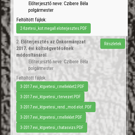
Előterjesztő neve: Czibere Béla
polgármester
Feltöltött fájlok:
2-fizetesi_kot.megall.eloterjesztes.PDF
2.
Előterjesztés az Önkormányzat
Részletek
2017. évi költségvetésének
módosításáról
Előterjesztő neve: Czibere Béla
polgármester
Feltöltött fájlok:
3-2017.evi_ktgvetesi_r.melleklet2.PDF
3-2017.evi_ktgvetesi_r.tervezet.PDF
3-2017.evi_ktgvetesi_rend._mod.elot..PDF
3-2017.evi_ktgvetesi_r.melleklet.PDF
3-2017.evi_ktgvetesi_r.hatasvizs.PDF