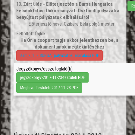
10.
Zárt ülés - Előterjesztés a Bursa Hungarica
R
Felsőoktatási Önkormányzati Ösztöndíjpályázatra
benyújtott pályázatok elbírálásáról
Előterjesztő neve: Czibere Béla polgármester
Feltöltött fájlok:
Ha Ön a csoport tagja akkor jelentkezzen be, a
dokumentumok megtekintéséhez
zart_-_1_-_BURSA_palyazatok_elbiralasa.PDF
Jegyzőkönyv/összefoglaló(k):
jegyzokonyv-2017-11-23-testuleti.PDF
Meghivo-Testuleti-2017-11-23.PDF