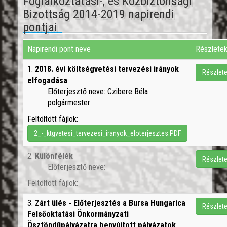
Foglalkoztatási-, és Közbiztonsági
Bizottság 2014-2019 napirendi
pontjai
Napirendi pont neve
Részlete
1.
2018. évi költségvetési tervezési irányok
Részlet
elfogadása
Előterjesztő neve: Czibere Béla
polgármester
Feltöltött fájlok:
2_-_ktgvetesi_tervezesi_iranyok_eloterjesztes.PDF
2.
Különfélék
Részlet
Előterjesztő neve:
Feltöltött fájlok:
3.
Zárt ülés - Előterjesztés a Bursa Hungarica
Részlet
Felsőoktatási Önkormányzati
Ösztöndíjpályázatra benyújtott pályázatok