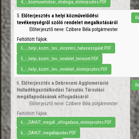
4_-_kozmuvelodsei_strategia_eloterjesztes.PDF
5.
Előterjesztés a helyi közművelődési
R
tevékenységről szóló rendelet megalkotásáról
Előterjesztő neve: Czibere Béla polgármester
Feltöltött fájlok:
5_-_helyi_kozm._tev._elozetes_hatasvizsgalat.PDF
5_-_helyi_kozm._tev._rendelet_tervezet.PDF
5_-_helyi_kozm._tev._rendelet_eloterjesztes.PDF
6.
Előterjesztés a Debreceni Agglomeráció
R
Hulladékgazdálkodási Társulás Társulási
megállapodásának elfogadásáról
Előterjesztő neve: Czibere Béla polgármester
Feltöltött fájlok:
6_-_DAHUT_megall._elfogadasa_eloterjesztes.PDF
6_-_DAHUT_megallapodas.PDF