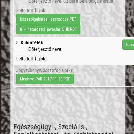
Előterjesztő neve: Czibere Béla polgármester
Feltöltött fájlok:
kozszolgaltatasi_szerzodes.PDF
8_-_hatarozati_javaslat_DHK.PDF
5.
Különfélék
Rész
Előterjesztő neve:
Feltöltött fájlok:
Jegyzőkönyv/összefoglaló(k):
Meghivo-PuB-2017-11-23.PDF
Egészségügyi-, Szociális-,