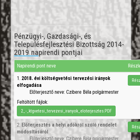
Pénzügyi-, Gazdasági-, és
Településfejlesztési Bizottság 2014-
2019 napirendi pontjai
Napirendi pont neve
Részl
1.
2018. évi költségvetési tervezési irányok
Rész
elfogadása
Előterjesztő neve: Czibere Béla polgármester
Feltöltött fájlok:
2_-_ktgvetesi_tervezesi_iranyok_eloterjesztes.PDF
2.
Előterjesztés a helyi adókról szóló rendelet
Rész
módosításáról
Előterjesztő neve: Czibere Béla polgármester