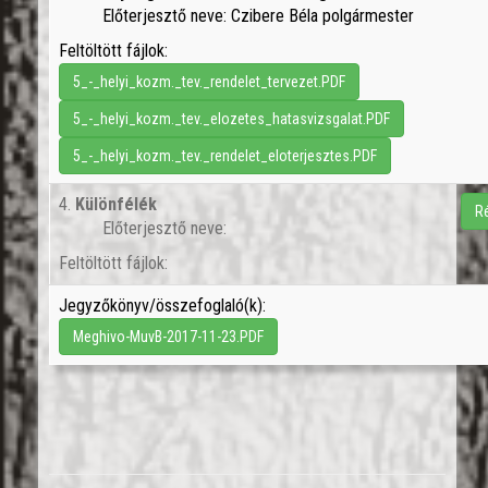
Előterjesztő neve: Czibere Béla polgármester
Feltöltött fájlok:
5_-_helyi_kozm._tev._rendelet_tervezet.PDF
5_-_helyi_kozm._tev._elozetes_hatasvizsgalat.PDF
5_-_helyi_kozm._tev._rendelet_eloterjesztes.PDF
4.
Különfélék
R
Előterjesztő neve:
Feltöltött fájlok:
Jegyzőkönyv/összefoglaló(k):
Meghivo-MuvB-2017-11-23.PDF