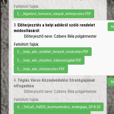
Feltöltött fájlok:
2_-_ktgvetesi_tervezesi_iranyok_eloterjesztes.PDF
3.
Előterjesztés a helyi adókról szóló rendelet
R
módosításáról
Előterjesztő neve: Czibere Béla polgármester
Feltöltött fájlok:
3_-_helyi_ado_rendelet_tervezet_modositas.PDF
3_-_helyi_ado_elozetes_hatasvizsgalat.PDF
3_-_helyi_ado_eloterjesztes.PDF
4.
Téglás Város Közművelődési Stratégiájának
R
elfogadása
Előterjesztő neve: Czibere Béla polgármester
Feltöltött fájlok:
4_-_TeGLaS_VaROS_kozmuvelodesi_strategiaja_2018-20