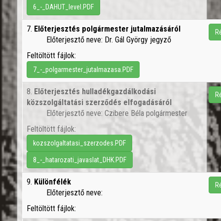
6_-_DAHUT_level.PDF
7.
Előterjesztés polgármester jutalmazásáról
R
Előterjesztő neve: Dr. Gál György jegyző
Feltöltött fájlok:
7_-_polgarmester_jutalmazasa.PDF
8.
Előterjesztés hulladékgazdálkodási
R
közszolgáltatási szerződés elfogadásáról
Előterjesztő neve: Czibere Béla polgármester
Feltöltött fájlok:
kozszolgaltatasi_szerzodes.PDF
8_-_hatarozati_javaslat_DHK.PDF
9.
Különfélék
R
Előterjesztő neve:
Feltöltött fájlok: