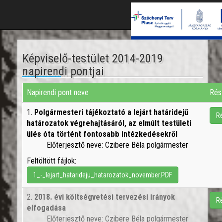
Képviselő-testület 2014-2019
napirendi pontjai
Napirendi pont neve
Rés
1.
Polgármesteri tájékoztató a lejárt határidejű
R
határozatok végrehajtásáról, az elmúlt testületi
ülés óta történt fontosabb intézkedésekről
Előterjesztő neve: Czibere Béla polgármester
Feltöltött fájlok:
1_-_lejart_hatarideju_hatarozatok_november.PDF
2.
2018. évi költségvetési tervezési irányok
R
elfogadása
Előterjesztő neve: Czibere Béla polgármester