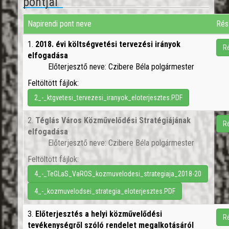
pontjai
Napirendi pont neve
Rés
1.
2018. évi költségvetési tervezési irányok
R
elfogadása
Előterjesztő neve: Czibere Béla polgármester
Feltöltött fájlok:
2_-_ktgvetesi_tervezesi_iranyok_eloterjesztes.PDF
2.
Téglás Város Közművelődési Stratégiájának
R
elfogadása
Előterjesztő neve: Czibere Béla polgármester
Feltöltött fájlok:
4_-_TeGLaS_VaROS_kozmuvelodesi_strategiaja_2018-20
4_-_kozmuvelodsei_strategia_eloterjesztes.PDF
3.
Előterjesztés a helyi közművelődési
R
tevékenységről szóló rendelet megalkotásáról