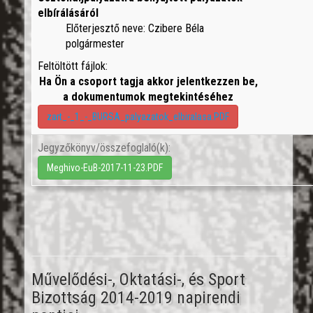
elbírálásáról
Előterjesztő neve: Czibere Béla
polgármester
Feltöltött fájlok:
Ha Ön a csoport tagja akkor jelentkezzen be,
a dokumentumok megtekintéséhez
zart_-_1_-_BURSA_palyazatok_elbiralasa.PDF
Jegyzőkönyv/összefoglaló(k):
Meghivo-EuB-2017-11-23.PDF
Művelődési-, Oktatási-, és Sport
Bizottság 2014-2019 napirendi