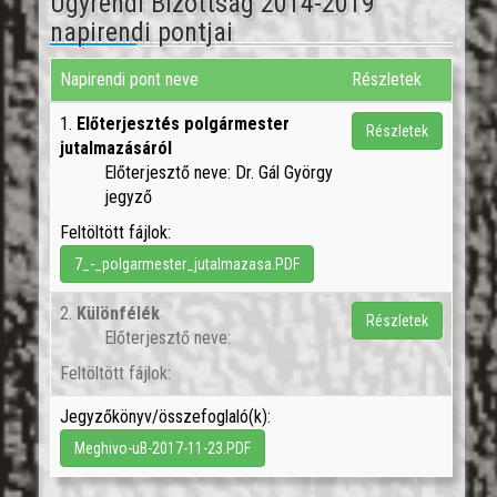
Ügyrendi Bizottság 2014-2019
napirendi pontjai
Napirendi pont neve
Részletek
1.
Előterjesztés polgármester
Részletek
jutalmazásáról
Előterjesztő neve: Dr. Gál György
jegyző
Feltöltött fájlok:
7_-_polgarmester_jutalmazasa.PDF
2.
Különfélék
Részletek
Előterjesztő neve:
Feltöltött fájlok:
Jegyzőkönyv/összefoglaló(k):
Meghivo-uB-2017-11-23.PDF