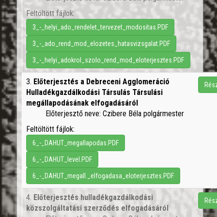
Feltöltött fájlok:
3_-_helyi_ado_rendelet_tervezet_modositas.PDF
3_-_ado_rend_mod_elozetes_hatasvizsgalat.PDF
3_-_helyi_adokrol_szolo_rend_mod_eloterjesztes.PDF
3.
Előterjesztés a Debreceni Agglomeráció
Rész
Hulladékgazdálkodási Társulás Társulási
megállapodásának elfogadásáról
Előterjesztő neve: Czibere Béla polgármester
Feltöltött fájlok:
6_-_DAHUT_megallapodas.PDF
6_-_DAHUT_level.PDF
6_-_DAHUT_megall._elfogadasa_eloterjesztes.PDF
4.
Előterjesztés hulladékgazdálkodási
Rész
közszolgáltatási szerződés elfogadásáról