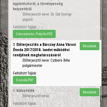
ügyintézésről, a törvényesség
helyzetéről
Előterjesztő neve: Dr. Gál György
jegyző
Feltöltött fájlok:
2-beszamolo_Polg.Hiv.PDF
3.
Előterjesztés a Bárczay Anna Városi
Részletek
Óvoda 2017/2018. tanévi működési
rendjének meghatározásáról
Előterjesztő neve: Czibere Béla
polgármester
Feltöltött fájlok:
3-ovoda.PDF
4.
Különfélék
Részletek
Előterjesztő neve:
Feltöltött fájlok: