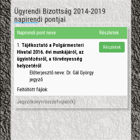
Ügyrendi Bizottság 2014-2019
napirendi pontjai
Napirendi pont neve
Részletek
1.
Tájékoztató a Polgármesteri
Részletek
Hivatal 2016. évi munkájáról, az
ügyintézésről, a törvényesség
helyzetéről
Előterjesztő neve: Dr. Gál György
jegyző
Feltöltött fájlok:
Jegyzőkönyv/összefoglaló(k):