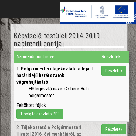
Toggle
naviga
Képviselő-testület 2014-2019
napirendi pontjai
Napirendi pont neve
Részletek
1.
Polgármesteri tájékoztató a lejárt
Részletek
határidejű határozatok
végrehajtásáról
Előterjesztő neve: Czibere Béla
polgármester
Feltöltött fájlok:
1-polg.tajekoztato.PDF
2.
Tájékoztató a Polgármesteri
Részletek
Hivatal 2016. évi munkájáról, az