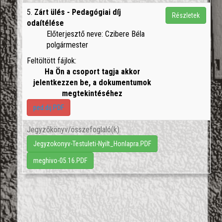
5.
Zárt ülés - Pedagógiai díj
Részletek
odaítélése
Előterjesztő neve: Czibere Béla
polgármester
Feltöltött fájlok:
Ha Ön a csoport tagja akkor
jelentkezzen be, a dokumentumok
megtekintéséhez
ped.dij.PDF
Jegyzőkönyv/összefoglaló(k):
Jegyzokonyv-Testuleti-Nyilt_Honlapra.PDF
meghivo-05.16.PDF