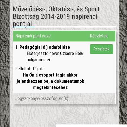
Művelődési-, Oktatási-, és Sport
Bizottság 2014-2019 napirendi
pontjai
Napirendi pont neve
Részletek
1.
Pedagógiai díj odaítélése
Részletek
Előterjesztő neve: Czibere Béla
polgármester
Feltöltött fájlok:
Ha Ön a csoport tagja akkor
jelentkezzen be, a dokumentumok
megtekintéséhez
Jegyzőkönyv/összefoglaló(k):