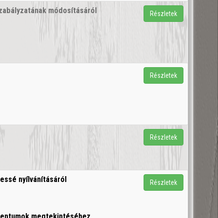
Szabályzatának módosításáról
Részletek
Részletek
Részletek
essé nyílvánításáról
Részletek
umentumok megtekintéséhez