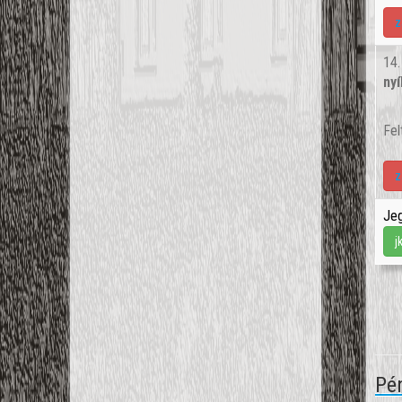
z
14
nyí
Fel
z
Jeg
j
Pén