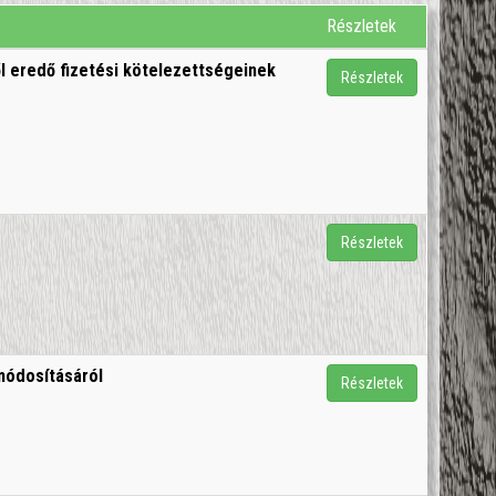
Részletek
l eredő fizetési kötelezettségeinek
Részletek
Részletek
módosításáról
Részletek