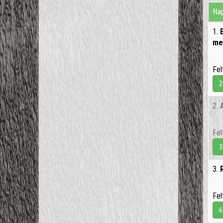
Nap
1.
me
Fel
2
2.
Fel
3
3.
Fel
6