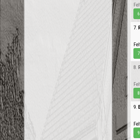
Fel
6
7.
Fel
7
8.
Fel
8
9.
Fel
9