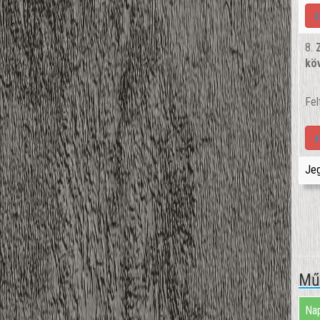
z
8.
kö
Fel
z
Jeg
Műv
Nap