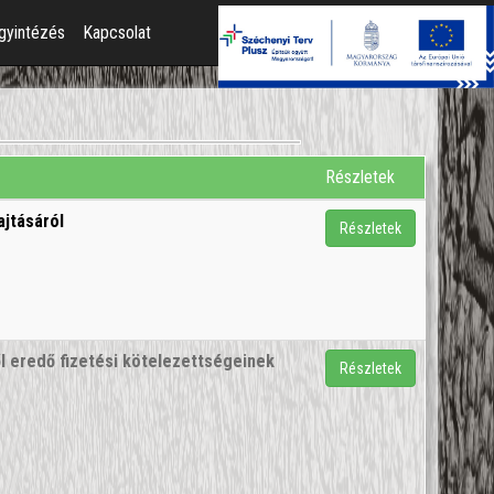
gyintézés
Kapcsolat
Részletek
ajtásáról
Részletek
l eredő fizetési kötelezettségeinek
Részletek