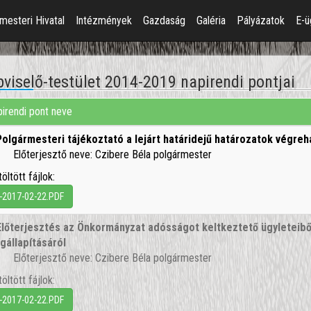
mesteri Hivatal
Intézmények
Gazdaság
Galéria
Pályázatok
E-ü
viselő-testület 2014-2019 napirendi pontjai
irendi pont neve
Polgármesteri tájékoztató a lejárt határidejű határozatok végreh
Előterjesztő neve: Czibere Béla polgármester
töltött fájlok:
-2017-02-22.PDF
Előterjesztés az Önkormányzat adósságot keltkeztető ügyleteibő
gállapításáról
Előterjesztő neve: Czibere Béla polgármester
töltött fájlok:
-2017-02-22.PDF