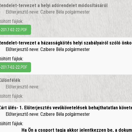
Rendelet-tervezet a helyi adórendelet módosításáról
Előterjesztő neve: Czibere Béla polgármester
töltött fájlok:
-2017-02-22.PDF
Rendelet-tervezet a házasságkötés helyi szabályairól szóló önk
Előterjesztő neve: Czibere Béla polgármester
töltött fájlok:
-2017-02-22.PDF
Különfélék
Előterjesztő neve:
töltött fájlok:
Zárt ülés- 1. Előterjesztés vevőkövetelések behajthatatlan követe
Előterjesztő neve: Czibere Béla polgármester
töltött fájlok:
Ha Ön a csoport tagja akkor jelentkezzen be, a dok