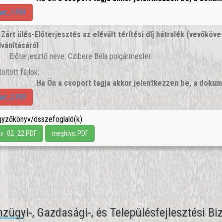
art_1.PDF
.
Zárt ülés-Előterjesztés az elévült térítési díj hátralék (vevőkö
lvánításáról
Előterjesztő neve: Czibere Béla polgármester
töltött fájlok:
Ha Ön a csoport tagja akkor jelentkezzen be, a dok
art_2.PDF
yzőkönyv/összefoglaló(k):
kv_02_22.PDF
meghivo.PDF
zügyi-, Gazdasági-, és Településfejlesztési B