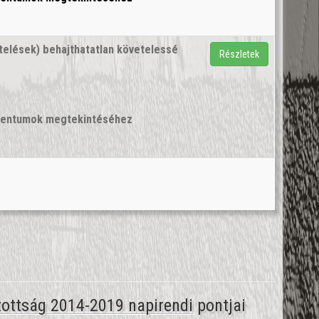
vetelések) behajthatatlan követelessé
Részletek
umentumok megtekintéséhez
izottság 2014-2019 napirendi pontjai