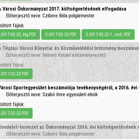
A Városi Önkormányzat 2017. költségvetésének elfogadása
Előterjesztő neve: Czibere Béla polgármester
töltött fájlok:
-2017-02-22_ktg.PDF
3-2017-02-22.PDF
3-2017-02-22-1_mell..PDF
A Téglási Városi Könyvtár és Közművelődési Intézmény beszámol
Előterjesztő neve: Németi Katalin intézményvezető
töltött fájlok:
-2017-02-22.PDF
Városi Sportegyesület beszámolója tevékenységéről, a 2016. évi
Előterjesztő neve: Szabó Imre egyesületi elnök
töltött fájlok:
-2017-02-22.PDF
Rendelet-tervezet az Önkormányzat 2016. évi költségvetésének 
Előterjesztő neve: Czibere Béla polgármester