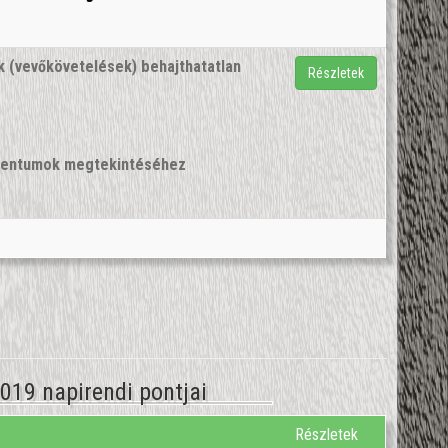
lék (vevőkövetelések) behajthatatlan
Részletek
umentumok megtekintéséhez
2019 napirendi pontjai
Részletek