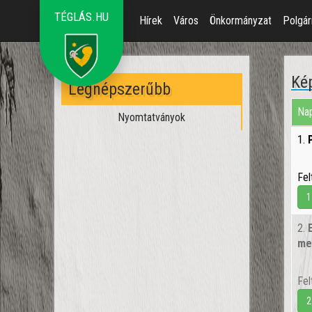
TÉGLÁS.HU
Hírek
Város
Önkormányzat
Polgár
Kép
Legnépszerűbb
Nap
Nyomtatványok
1.
Fel
1
2.
me
Fel
2