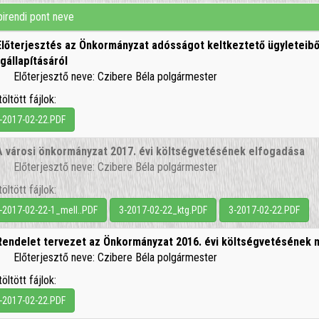
irendi pont neve
Előterjesztés az Önkormányzat adósságot keltkeztető ügyleteibő
gállapításáról
Előterjesztő neve: Czibere Béla polgármester
töltött fájlok:
-2017-02-22.PDF
A városi önkormányzat 2017. évi költségvetésének elfogadása
Előterjesztő neve: Czibere Béla polgármester
töltött fájlok:
-2017-02-22-1_mell..PDF
3-2017-02-22_ktg.PDF
3-2017-02-22.PDF
Rendelet tervezet az Önkormányzat 2016. évi költségvetésének 
Előterjesztő neve: Czibere Béla polgármester
töltött fájlok:
-2017-02-22.PDF