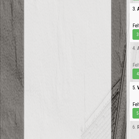
3.
Fel
3
4.
Fel
4
5.
Fel
5
6.