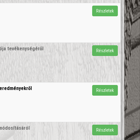
Részletek
ója tevékenységéről
Részletek
 eredményekről
Részletek
módosításáról
Részletek