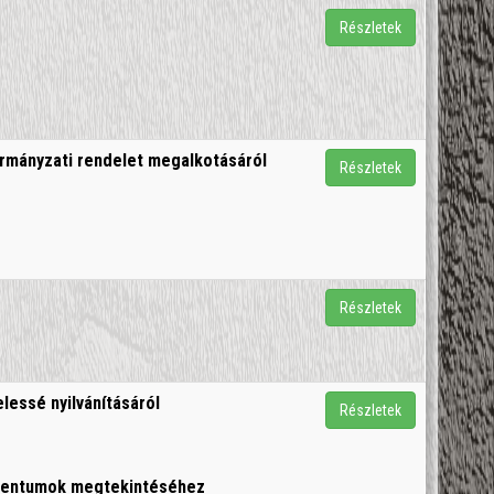
Részletek
ormányzati rendelet megalkotásáról
Részletek
Részletek
lessé nyilvánításáról
Részletek
umentumok megtekintéséhez