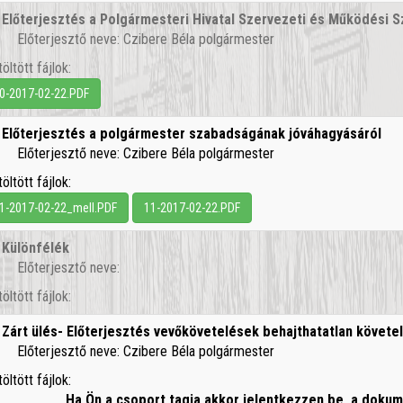
.
Előterjesztés a Polgármesteri Hivatal Szervezeti és Működési 
Előterjesztő neve: Czibere Béla polgármester
töltött fájlok:
0-2017-02-22.PDF
.
Előterjesztés a polgármester szabadságának jóváhagyásáról
Előterjesztő neve: Czibere Béla polgármester
töltött fájlok:
1-2017-02-22_mell.PDF
11-2017-02-22.PDF
.
Különfélék
Előterjesztő neve:
töltött fájlok:
.
Zárt ülés- Előterjesztés vevőkövetelések behajthatatlan követel
Előterjesztő neve: Czibere Béla polgármester
töltött fájlok:
Ha Ön a csoport tagja akkor jelentkezzen be, a dok