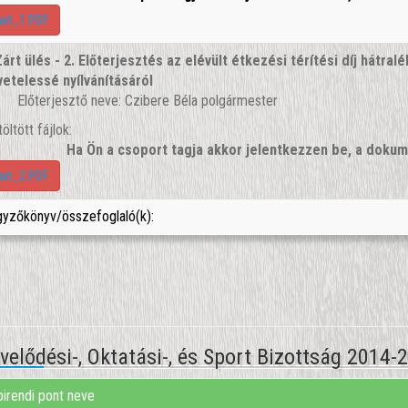
art_1.PDF
Zárt ülés - 2. Előterjesztés az elévült étkezési térítési díj hátra
vetelessé nyílvánításáról
Előterjesztő neve: Czibere Béla polgármester
töltött fájlok:
Ha Ön a csoport tagja akkor jelentkezzen be, a dok
art_2.PDF
yzőkönyv/összefoglaló(k):
elődési-, Oktatási-, és Sport Bizottság 2014-
irendi pont neve