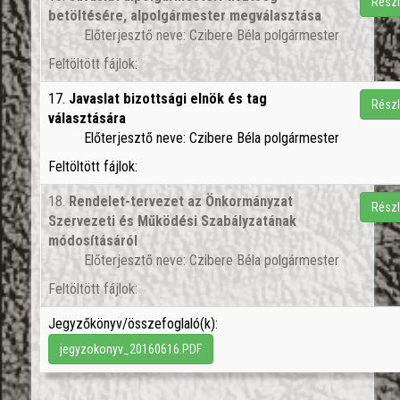
Részl
betöltésére, alpolgármester megválasztása
Előterjesztő neve: Czibere Béla polgármester
Feltöltött fájlok:
17.
Javaslat bizottsági elnök és tag
Részl
választására
Előterjesztő neve: Czibere Béla polgármester
Feltöltött fájlok:
18.
Rendelet-tervezet az Önkormányzat
Részl
Szervezeti és Működési Szabályzatának
módosításáról
Előterjesztő neve: Czibere Béla polgármester
Feltöltött fájlok:
Jegyzőkönyv/összefoglaló(k):
jegyzokonyv_20160616.PDF