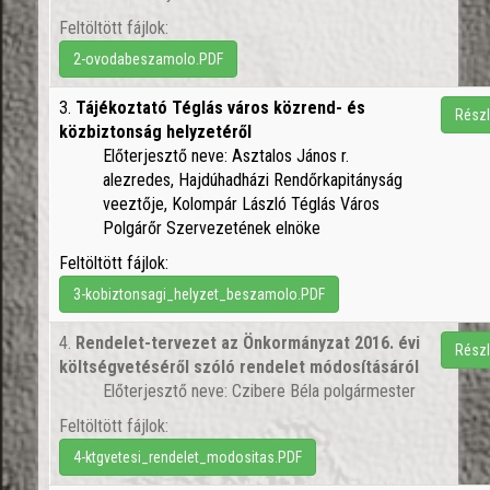
Feltöltött fájlok:
2-ovodabeszamolo.PDF
3.
Tájékoztató Téglás város közrend- és
Részl
közbiztonság helyzetéről
Előterjesztő neve: Asztalos János r.
alezredes, Hajdúhadházi Rendőrkapitányság
veeztője, Kolompár László Téglás Város
Polgárőr Szervezetének elnöke
Feltöltött fájlok:
3-kobiztonsagi_helyzet_beszamolo.PDF
4.
Rendelet-tervezet az Önkormányzat 2016. évi
Részl
költségvetéséről szóló rendelet módosításáról
Előterjesztő neve: Czibere Béla polgármester
Feltöltött fájlok:
4-ktgvetesi_rendelet_modositas.PDF