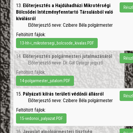
13.
Előterjesztés a Hajdúhadházi Mikrotérségi
Részl
Bölcsődei Intézményfenntartó Társulásból való
kiválásról
Előterjesztő neve: Czibere Béla polgármester
Feltöltött fájlok:
13-hh-i_mikrotersegi_bolcsode_kivalas.PDF
14.
Előterjesztés polgármesteri jutalmazásáról
Részl
Előterjesztő neve: Dr. Gál György jegyző
Feltöltött fájlok:
14-polgarmester_jutalom.PDF
15.
Pályázati kiírás területi védőnői állásról
Részl
Előterjesztő neve: Czibere Béla polgármester
Feltöltött fájlok:
15-vedonoi_palyazat.PDF
16.
Javaslat alpolgármesteri tisztség