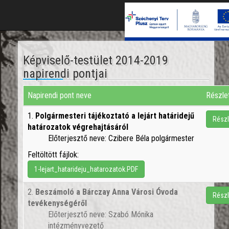
Képviselő-testület 2014-2019
napirendi pontjai
Napirendi pont neve
Részle
1.
Polgármesteri tájékoztató a lejárt határidejű
Részl
határozatok végrehajtásáról
Előterjesztő neve: Czibere Béla polgármester
Feltöltött fájlok:
1-lejart_hatarideju_hatarozatok.PDF
2.
Beszámoló a Bárczay Anna Városi Óvoda
Részl
tevékenységéről
Előterjesztő neve: Szabó Mónika
intézményvezető