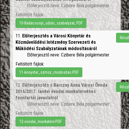
Előterjesztő neve: Czibere Béla polgármester
Feltöltött fájlok:
10-Badacsonyi_udulo_szabalyzat,.PDF
11.
Előterjesztés a Városi Könyvtár és
Részl
Közművelődési Intézmény Szervezeti és
Működési Szabályzatának módosításáról
Előterjesztő neve: Czibere Béla polgármester
Feltöltött fájlok:
11-konyvtar_szmsz_modositas.PDF
12.
Előterjesztés s Bárczay Anna Városi Óvoda
Részl
2016/2017. tanévi óvodai munkatervéhez
fenntartói javaslatról
Előterjesztő neve: Czibere Béla polgármester
Feltöltött fájlok:
12-ovodai_munkaterv.PDF