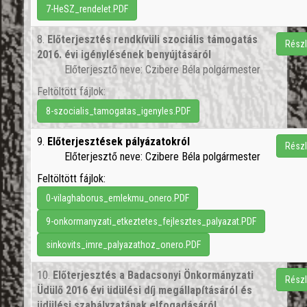
7-HeSZ_rendelet.PDF
8.
Előterjesztés rendkívüli szociális támogatás
Részl
2016. évi igénylésének benyújtásáról
Előterjesztő neve: Czibere Béla polgármester
Feltöltött fájlok:
8-szocialis_tamogatas_igenyles.PDF
9.
Előterjesztések pályázatokról
Részl
Előterjesztő neve: Czibere Béla polgármester
Feltöltött fájlok:
0-vilaghaborus_emlekmu_onero.PDF
9-onkormanyzati_etkeztetes_fejlesztes_palyazat.PDF
sinkovits_imre_palyazathoz_onero.PDF
10.
Előterjesztés a Badacsonyi Önkormányzati
Részl
Üdülő 2016 évi üdülési díj megállapításáról és
üdülési szabályzatának elfogadásáról