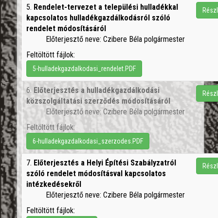
5.
Rendelet-tervezet a települési hulladékkal
Részl
kapcsolatos hulladékgazdálkodásról szóló
rendelet módosításáról
Előterjesztő neve: Czibere Béla polgármester
Feltöltött fájlok:
5-hulladekgazdalkodasi_rendelet.PDF
6.
Előterjesztés a hulladékgazdálkodási
Részl
közszolgáltatási szerződés módosításáról
Előterjesztő neve: Czibere Béla polgármester
Feltöltött fájlok:
6-hulladekgazdalkodasi_szerzodes.PDF
7.
Előterjesztés a Helyi Építési Szabályzatról
Részl
szóló rendelet módosításval kapcsolatos
intézkedésekről
Előterjesztő neve: Czibere Béla polgármester
Feltöltött fájlok: