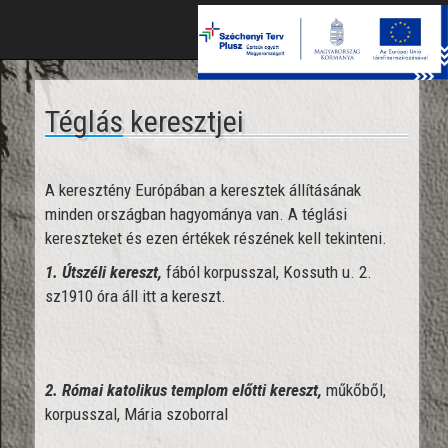
Toggle
naviga
Téglás keresztjei
A keresztény Európában a keresztek állításának
minden országban hagyománya van. A téglási
kereszteket és ezen értékek részének kell tekinteni.
1. Útszéli kereszt,
fából korpusszal, Kossuth u. 2.
sz
1910 óra áll itt a kereszt.
2. Római katolikus templom előtti kereszt,
műkőből,
korpusszal, Mária szoborral