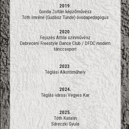
2019
.
Gonda Zoltán képzőművész
Tóth Imréné (Gudász Tünde) óvodapedagógus
2020
.
Fejszés Attila színművész
Debreceni Freestyle Dance Club / DFDC modern
tánccsoport
2023
.
Téglási Alkotóműhely
2024.
Téglás-városi Vegyes Kar
2025.
Tóth Katalin
Sáreczki Gyula