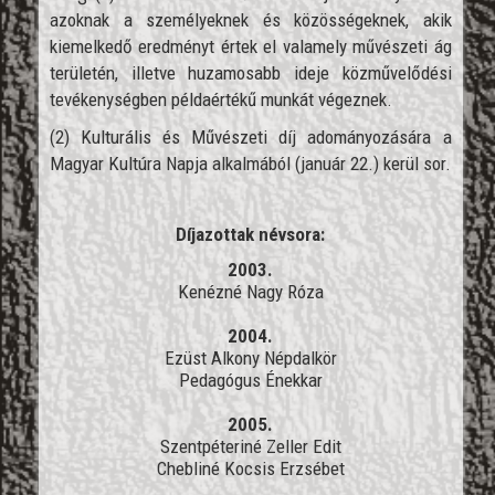
azoknak a személyeknek és közösségeknek, akik
kiemelkedő eredményt értek el valamely művészeti ág
területén, illetve huzamosabb ideje közművelődési
tevékenységben példaértékű munkát végeznek.
(2) Kulturális és Művészeti díj adományozására a
Magyar Kultúra Napja alkalmából (január 22.) kerül sor.
Díjazottak névsora:
2003.
Kenézné Nagy Róza
2004.
Ezüst Alkony Népdalkör
Pedagógus Énekkar
2005.
Szentpéteriné Zeller Edit
Chebliné Kocsis Erzsébet