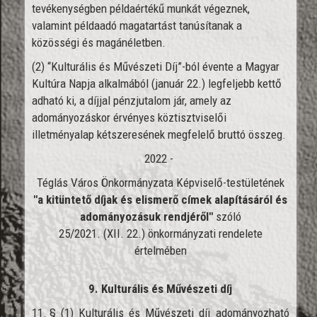
tevékenységben példaértékű munkát végeznek,
valamint példaadó magatartást tanúsítanak a
közösségi és magánéletben.
(2) “Kulturális és Művészeti Díj”-ból évente a Magyar
Kultúra Napja alkalmából (január 22.) legfeljebb kettő
adható ki, a díjjal pénzjutalom jár, amely az
adományozáskor érvényes köztisztviselői
illetményalap kétszeresének megfelelő bruttó összeg.
2022 -
Téglás Város Önkormányzata Képviselő-testületének
"a kitüntető díjak és elismerő címek alapításáról és
adományozásuk rendjéről"
szóló
25/2021. (XII. 22.) önkormányzati rendelete
értelmében
9. Kulturális és Művészeti díj
11. § (1) Kulturális és Művészeti díj adományozható