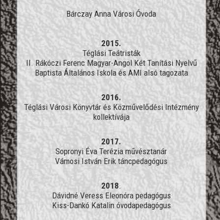
Bárczay Anna Városi Óvoda
2015.
Téglási Teátristák
II. Rákóczi Ferenc Magyar-Angol Két Tanítási Nyelvű
Baptista Általános Iskola és AMI alsó tagozata
2016.
Téglási Városi Könyvtár és Közművelődési Intézmény
kollektívája
2017.
Sopronyi Éva Terézia művésztanár
Vámosi István Erik táncpedagógus
2018
.
Dávidné Veress Eleonóra pedagógus
Kiss-Dankó Katalin óvodapedagógus