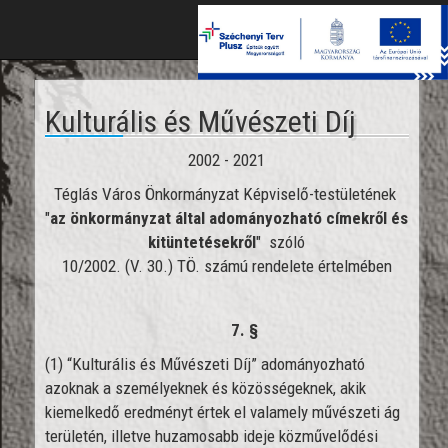
Toggle
naviga
Kulturális és Művészeti Díj
2002 - 2021
Téglás Város Önkormányzat Képviselő-testületének
"
az önkormányzat által adományozható címekről és
kitüntetésekről
" szóló
10/2002. (V. 30.) TÖ. számú rendelete értelmében
7. §
(1) “Kulturális és Művészeti Díj” adományozható
azoknak a személyeknek és közösségeknek, akik
kiemelkedő eredményt értek el valamely művészeti ág
területén, illetve huzamosabb ideje közművelődési