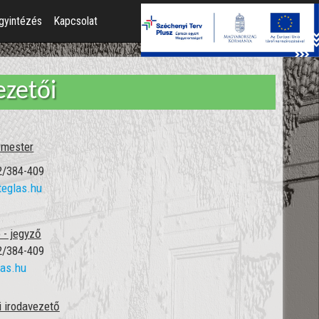
gyintézés
Kapcsolat
ezetői
rmester
52/384-409
teglas.hu
 - jegyző
52/384-409
las.hu
i irodavezető