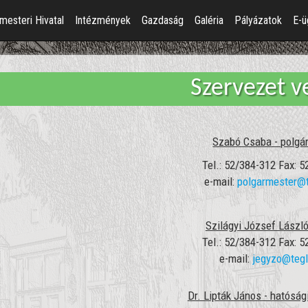
mesteri Hivatal
Intézmények
Gazdaság
Galéria
Pályázatok
E-ü
Szervezet v
Szabó Csaba - polgá
Tel.: 52/384-312 Fax: 
e-mail:
polgarmester@
Szilágyi József László
Tel.: 52/384-312 Fax: 
e-mail:
jegyzo@teg
Dr. Lipták János - hatóság