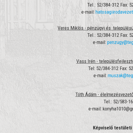
Tel.: 52/384-312 Fax: 
e-mail:
hatosagiirodaveze
Veres Miklós - pénzügyi és település
Tel.: 52/384-312 Fax: 
e-mail:
penzugy@teg
Vass Irén - településfejlesz
Tel: 52/384-312 Fax: 5
e-mail:
muszak@teg
Tóth Ádám - élelmezésvezet
Tel.: 52/583-1
e-mail: konyha1010@g
Képviselő testületi