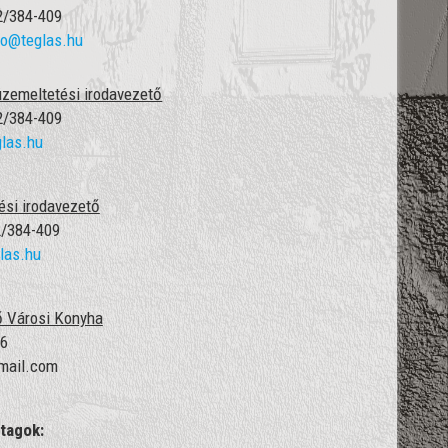
52/384-409
to@teglas.hu
üzemeltetési irodavezető
52/384-409
las.hu
tési irodavezető
2/384-409
las.hu
ő Városi Konyha
66
mail.com
 tagok: