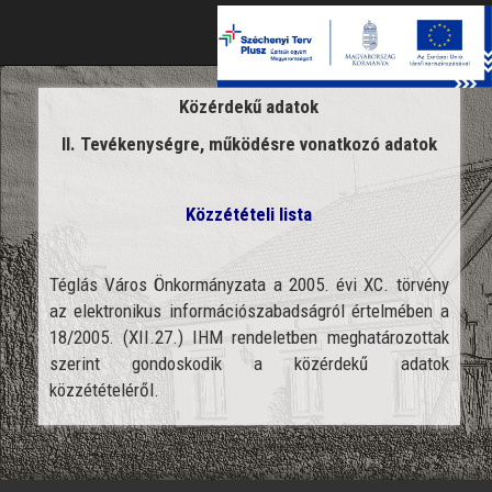
Toggle
naviga
Közérdekű adatok
II. Tevékenységre, működésre vonatkozó adatok
Közzétételi lista
Téglás Város Önkormányzata a 2005. évi XC. törvény
az elektronikus információszabadságról értelmében a
18/2005. (XII.27.) IHM rendeletben meghatározottak
szerint gondoskodik a közérdekű adatok
közzétételéről.
';