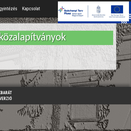
gyintézés
Kapcsolat
t közalapítványok
KBARÁT
VERZIÓ