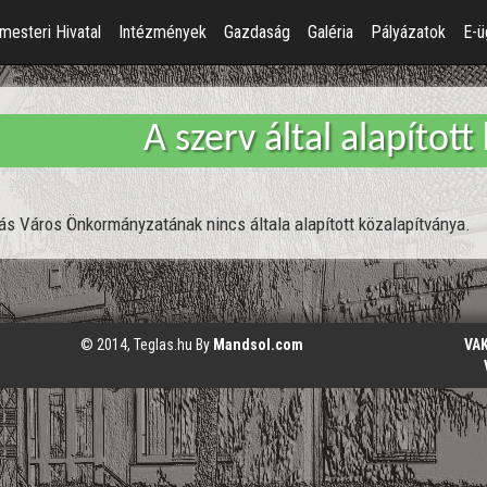
mesteri Hivatal
Intézmények
Gazdaság
Galéria
Pályázatok
E-ü
A szerv által alapítot
ás Város Önkormányzatának nincs általa alapított közalapítványa.
© 2014, Teglas.hu By
Mandsol.com
VA