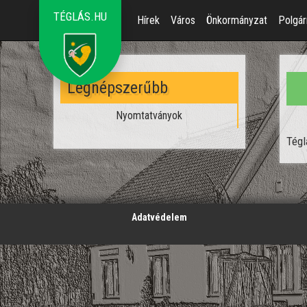
TÉGLÁS.HU
Hírek
Város
Önkormányzat
Polgár
Legnépszerűbb
Nyomtatványok
Tégl
';
Adatvédelem