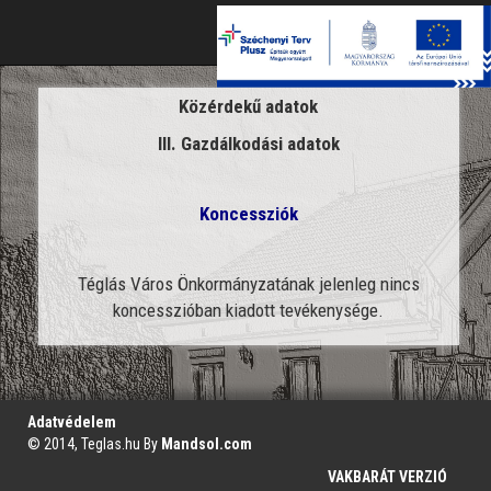
Toggle
naviga
Közérdekű adatok
III. Gazdálkodási adatok
Koncessziók
Téglás Város Önkormányzatának jelenleg nincs
koncesszióban kiadott tevékenysége.
';
Adatvédelem
© 2014, Teglas.hu By
Mandsol.com
VAKBARÁT VERZIÓ