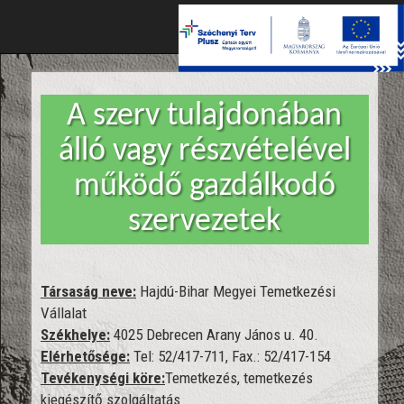
Toggle
naviga
A szerv tulajdonában
álló vagy részvételével
működő gazdálkodó
szervezetek
Társaság neve:
Hajdú-Bihar Megyei Temetkezési
Vállalat
Székhelye:
4025 Debrecen Arany János u. 40.
Elérhetősége:
Tel: 52/417-711, Fax.: 52/417-154
Tevékenységi köre:
Temetkezés, temetkezés
kiegészítő szolgáltatás