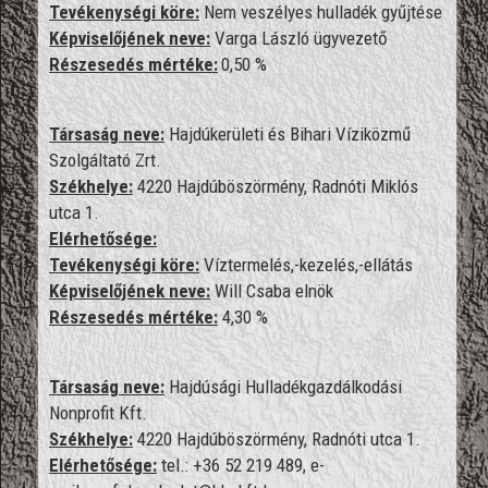
Tevékenységi köre:
Nem veszélyes hulladék gyűjtése
Képviselőjének neve:
Varga László ügyvezető
Részesedés mértéke:
0,50 %
Társaság neve:
Hajdúkerületi és Bihari Víziközmű
Szolgáltató Zrt.
Székhelye:
4220 Hajdúböszörmény, Radnóti Miklós
utca 1.
Elérhetősége:
Tevékenységi köre:
Víztermelés,-kezelés,-ellátás
Képviselőjének neve:
Will Csaba elnök
Részesedés mértéke:
4,30 %
Társaság neve:
Hajdúsági Hulladékgazdálkodási
Nonprofit Kft.
Székhelye:
4220 Hajdúböszörmény, Radnóti utca 1.
Elérhetősége:
tel.: +36 52 219 489, e-