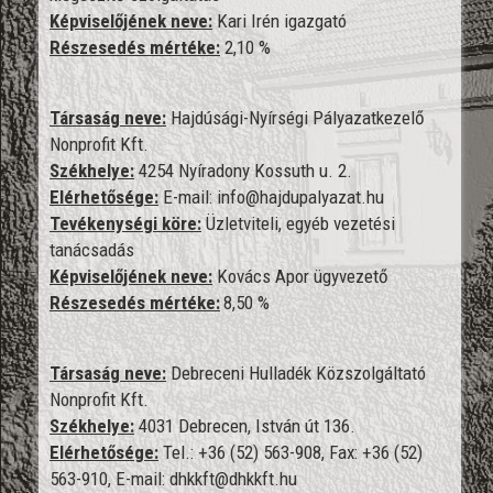
Képviselőjének neve:
Kari Irén igazgató
Részesedés mértéke:
2,10 %
Társaság neve:
Hajdúsági-Nyírségi Pályazatkezelő
Nonprofit Kft.
Székhelye:
4254 Nyíradony Kossuth u. 2.
Elérhetősége:
E-mail:
info@hajdupalyazat.hu
Tevékenységi köre:
Üzletviteli, egyéb vezetési
tanácsadás
Képviselőjének neve:
Kovács Apor ügyvezető
Részesedés mértéke:
8,50 %
Társaság neve:
Debreceni Hulladék Közszolgáltató
Nonprofit Kft.
Székhelye:
4031 Debrecen, István út 136.
Elérhetősége:
Tel.: +36 (52) 563-908, Fax: +36 (52)
563-910, E-mail: dhkkft@dhkkft.hu