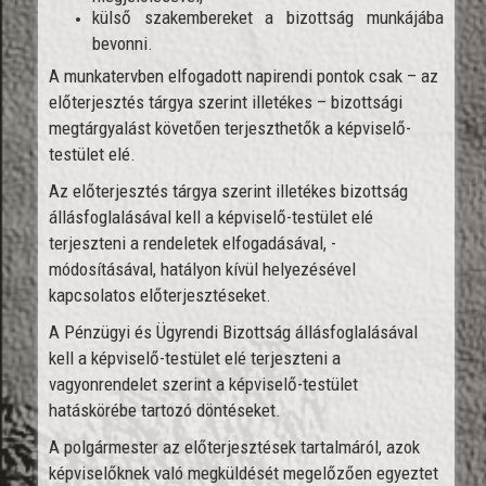
külső szakembereket a bizottság munkájába
bevonni.
A munkatervben elfogadott napirendi pontok csak – az
előterjesztés tárgya szerint illetékes – bizottsági
megtárgyalást követően terjeszthetők a képviselő-
testület elé.
Az előterjesztés tárgya szerint illetékes bizottság
állásfoglalásával kell a képviselő-testület elé
terjeszteni a rendeletek elfogadásával, -
módosításával, hatályon kívül helyezésével
kapcsolatos előterjesztéseket.
A Pénzügyi és Ügyrendi Bizottság állásfoglalásával
kell a képviselő-testület elé terjeszteni a
vagyonrendelet szerint a képviselő-testület
hatáskörébe tartozó döntéseket.
A polgármester az előterjesztések tartalmáról, azok
képviselőknek való megküldését megelőzően egyeztet