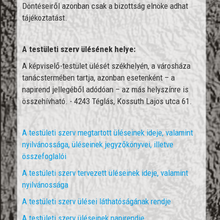
Döntéseiről azonban csak a bizottság elnöke adhat
tájékoztatást.
A testületi szerv ülésének helye:
A képviselő-testület ülését székhelyén, a városháza
tanácstermében tartja, azonban esetenként – a
napirend jellegéből adódóan – az más helyszínre is
összehívható. - 4243 Téglás, Kossuth Lajos utca 61.
A testületi szerv megtartott üléseinek ideje, valamint
nyilvánossága, üléseinek jegyzőkönyvei, illetve
összefoglalói
A testületi szerv tervezett üléseinek ideje, valamint
nyilvánossága
A testületi szerv ülései láthatóságának rendje
A testületi szerv üléseinek napirendje