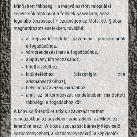
Minősített többség – a megválasztott települési
képviselők több mint a felének szavazata, azaz
legalább 5 szavazat – szükséges az Mötv. 50. §-ában
meghatározott esetekben, továbbá:
a képviselő-testület gazdasági programjának
elfogadásához,
városrendezési terv elfogadásához,
alapítvány létrehozásához,
hitelfelvételhez,
kitüntetéshez (díszpolgári cím
adományozásához),
helyi népszavazás kiírásához.
amit az önkormányzat rendeletében minősített
többségű elfogadáshoz köt.
A képviselő-testület titkos szavazást tarthat
mindazokban az ügyekben, amelyekben az Mötv. ezt
lehetővé teszi. A titkos szavazást bármely képviselő
kezdeményezheti, a kezdeményezésről a képviselő-