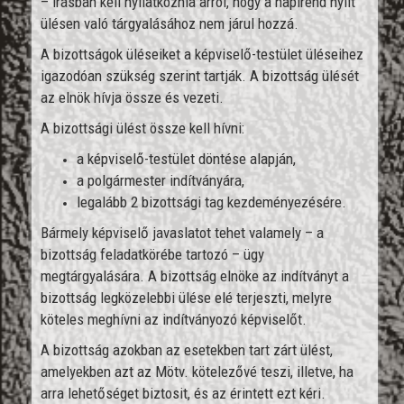
– írásban kell nyilatkoznia arról, hogy a napirend nyílt
ülésen való tárgyalásához nem járul hozzá.
A bizottságok üléseiket a képviselő-testület üléseihez
igazodóan szükség szerint tartják. A bizottság ülését
az elnök hívja össze és vezeti.
A bizottsági ülést össze kell hívni:
a képviselő-testület döntése alapján,
a polgármester indítványára,
legalább 2 bizottsági tag kezdeményezésére.
Bármely képviselő javaslatot tehet valamely – a
bizottság feladatkörébe tartozó – ügy
megtárgyalására. A bizottság elnöke az indítványt a
bizottság legközelebbi ülése elé terjeszti, melyre
köteles meghívni az indítványozó képviselőt.
A bizottság azokban az esetekben tart zárt ülést,
amelyekben azt az Mötv. kötelezővé teszi, illetve, ha
arra lehetőséget biztosit, és az érintett ezt kéri.