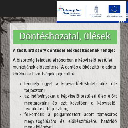
Toggle
naviga
Döntéshozatal, ülések
A testületi szerv döntései előkészítésének rendje:
A bizottság feladata elsősorban a képviselő-testület
munkájának elősegítése. A döntés előkészítő feladata
körében a bizottságok jogosultak:
bármely ügyet a képviselő-testületi ülés elé
terjeszteni,
az indítványokat a képviselő-testületi ülés előtt
megtárgyalni és ezt követően a képviselő-
testület elé terjeszteni,
felkérhetik a polgármestert adott témakörök
megvizsgálására és előkészítésére, határidő
megjelölésével,