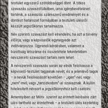
testület egyszerű szótöbbséggel dönt. A titkos
szavazás szavazófülkében, urna igénybevételével
történik, a szavazás számszerű eredményét és a
döntést határozat formájában a testületi ülésről
készült jegyzőkönyv tartalmazza.
Név szerinti szavazást kell elrendelni, ha azt a törvény
előírja, vagy a képviselők egynegyede azt
indítványozza. Ügyrendi kérdésben, valamint a
bizottság létszáma és összetétele tekintetében
névszerinti szavazást tartani nem lehet.
A névszerinti szavazás során az elnök felolvassa a
képviselő-testület tagjainak nevét, és a jelenlévő tagok
– a nevük felolvasását követően – „igen”-nel, vagy
„nem”-mel, vagy „tartózkodom”-al szavaznak. A külön
hitelesített névsort a jegyzőkönyvhöz kell csatolni.
Amennyiben az Mötv. szerint az érintett kérésére zárt
ülés tartható az érintettnek – a testületi ülés kezdetéig