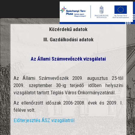
Toggle
naviga
Közérdekű adatok
III. Gazdálkodási adatok
Az Állami Számvevőszék vizsgálatai
Az Állami Számvevőszék 2009. augusztus 25-tõl
2009. szeptember 30-ig terjedő időben helyszíni
vizsgálatot tartott Téglás Város Önkormányzatánál.
Az ellenőrzött időszak 2006-2008. évek és 2009. I.
féléve volt.
Előterjesztés ÁSZ vizsgálatról