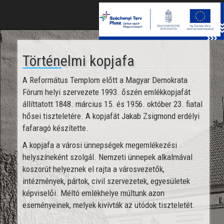
Toggle
naviga
Történelmi kopjafa
A Református Templom előtt a Magyar Demokrata
Fórum helyi szervezete 1993. őszén emlékkopjafát
állíttatott 1848. március 15. és 1956. október 23. fiatal
hősei tiszteletére. A kopjafát Jakab Zsigmond erdélyi
fafaragó készítette.
A kopjafa a városi ünnepségek megemlékezési
helyszíneként szolgál. Nemzeti ünnepek alkalmával
koszorút helyeznek el rajta a városvezetők,
intézmények, pártok, civil szervezetek, egyesületek
képviselői. Méltó emlékhelye múltunk azon
eseményeinek, melyek kivívták az utódok tiszteletét.