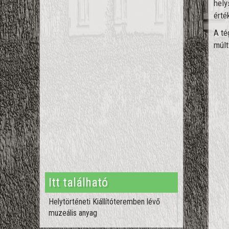
hely
érté
A té
múlt
Itt található
Helytörténeti Kiállítóteremben lévő
muzeális anyag