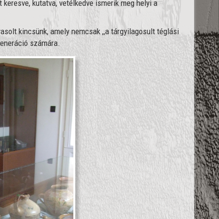
t keresve, kutatva, vetélkedve ismerik meg helyi a
vasolt kincsünk, amely nemcsak ,,a tárgyilagosult téglási
 generáció számára.