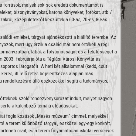
a források, melyek sok-sok eredeti dokumentumot is
leket, bizonyítványokat, katona könyveket, fotókat, stb./
zakról, középületekről készültek a 60-as, 70-es, 80-as
aládi emléket, tárgyat ajándékozott a kiállító terembe. Az
yozók, mert úgy érzik a család már nem értékeli a régi
nkormányzatban, látják a folytonosságot és a felelősséget a
m 2003. februárja óta a Téglási Városi Könyvtár és
portos látogatóit. A heti két alkalommal (kedd, csüt.:
 kérés, ill. előzetes bejelentkezés alapján más
, a rendelkezésre álló eszközökkel segíti a tudományos,
nőtteknek szóló rendezvénysorozat indult, melyet nagyon
ísérte a különböző témájú előadásokat.
iai foglalkozások „Mesés múzeum” címmel, melyekkel
té a terem különböző tárgyai, eszközei egy-egy konkrét,
történeti óráit, és a terem folyamatosan iskolai versenyek