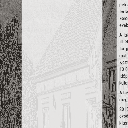
péld
tart
Feld
évek
A la
itt 
tárg
múlt
Közm
13.0
időp
kuta
A he
megs
2013
óvod
klas