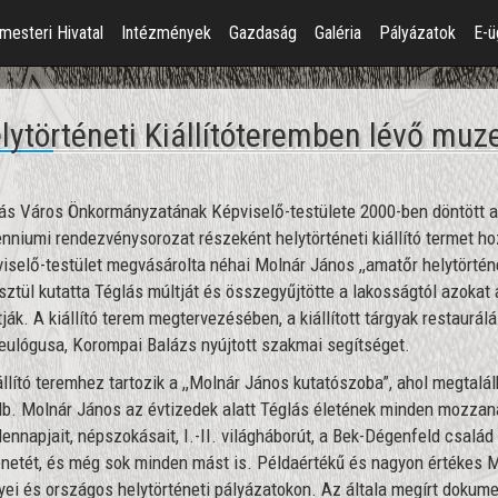
mesteri Hivatal
Intézmények
Gazdaság
Galéria
Pályázatok
E-ü
lytörténeti Kiállítóteremben lévő muz
ás Város Önkormányzatának Képviselő-testülete 2000-ben döntött arr
enniumi rendezvénysorozat részeként helytörténeti kiállító termet hoz
iselő-testület megvásárolta néhai Molnár János ,,amatőr helytörtén
sztül kutatta Téglás múltját és összegyűjtötte a lakosságtól azokat 
tják. A kiállító terem megtervezésében, a kiállított tárgyak restaur
ulógusa, Korompai Balázs nyújtott szakmai segítséget.
állító teremhez tartozik a ,,Molnár János kutatószoba”, ahol megtalál
b. Molnár János az évtizedek alatt Téglás életének minden mozzanatá
ennapjait, népszokásait, I.-II. világháborút, a Bek-Dégenfeld család 
énetét, és még sok minden mást is. Példaértékű és nagyon értékes 
ei és országos helytörténeti pályázatokon. Az általa megírt dokume