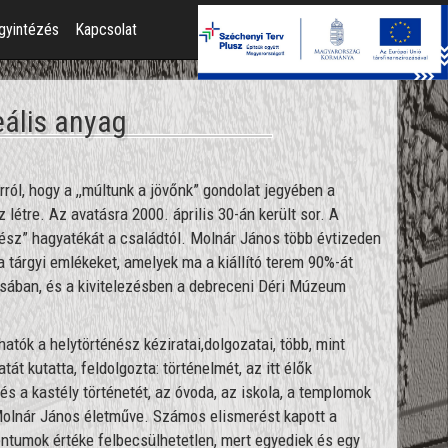
gyintézés
Kapcsolat
eális anyag
ól, hogy a ,,múltunk a jövőnk” gondolat jegyében a
 létre. Az avatásra 2000. április 30-án került sor. A
ész” hagyatékát a családtól. Molnár János több évtizeden
a tárgyi emlékeket, amelyek ma a kiállító terem 90%-át
álásában, és a kivitelezésben a debreceni Déri Múzeum
hatók a helytörténész kéziratai,dolgozatai, több, mint
t kutatta, feldolgozta: történelmét, az itt élők
és a kastély történetét, az óvoda, az iskola, a templomok
Molnár János életműve. Számos elismerést kapott a
ntumok értéke felbecsülhetetlen, mert egyediek és egy