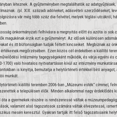
ányban léteznek. A gyűjteményben megtalálhatók az adatgyűjtések, 
almaznak. /pl. XIX. századi adóíveket, adásvételi szerződéseket, leve
olgozásra vár még több száz dia-felvétel, melyek téglási utcákról, há
ben.
kosság önkormányzati felhívásra a megnyitás előtt és azóta is sok cs
élők magukénak érzik ezt a gyűjteményt. Az idősek különösen adomán
yakat és itt biztonságban tudják féltett kincseiket. Megbíznak az ö
 értékeinek megőrzésében. Ezen közös cél érdekében a kiállító tere
űvelődési Intézmény tagegységeként működik, és várja egyéni és cso
0-1700) való hivatalos nyitvatartáson kívül az intézmény munkatársa
ontokban is kinyitja, bemutatja a helytörténeti értékkel bíró anyagot
tói munkát.
lytörténeti kiállító teremben 2006-ban ,,Múzeumi esték” címmel, fel
zerettek a településen élők. Minden alkalommal nagy érdeklődés k
 óta a gyermekek részére is rendszeressé váltak a múzeumpedagóg
ások, valamint alsó tagozatosok számára váltak élvezetessé, ismert
szikus mesén keresztül. Gyakran tartják itt felső tagozatosaink hely