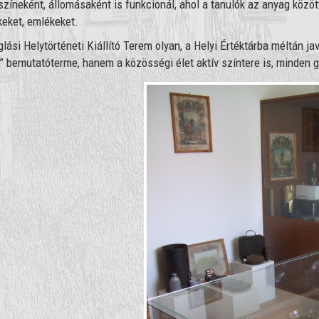
színeként, állomásaként is funkcionál, ahol a tanulók az anyag közöt
keket, emlékeket.
glási Helytörténeti Kiállító Terem olyan, a Helyi Értéktárba méltán ja
” bemutatóterme, hanem a közösségi élet aktív színtere is, minden