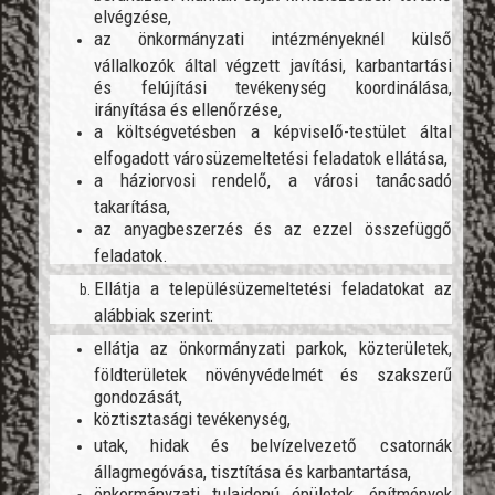
elvégzése,
az önkormányzati intézményeknél külső
vállalkozók által végzett javítási, karbantartási
és felújítási tevékenység koordinálása,
irányítása és ellenőrzése,
a költségvetésben a képviselő-testület által
elfogadott városüzemeltetési feladatok ellátása,
a háziorvosi rendelő, a városi tanácsadó
takarítása,
az anyagbeszerzés és az ezzel összefüggő
feladatok.
Ellátja a településüzemeltetési feladatokat az
alábbiak szerint:
ellátja az önkormányzati parkok, közterületek,
földterületek növényvédelmét és szakszerű
gondozását,
köztisztasági tevékenység,
utak, hidak és belvízelvezető csatornák
állagmegóvása, tisztítása és karbantartása,
önkormányzati tulajdonú épületek, építmények