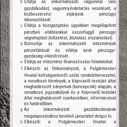
Ellátja az önkormányzati vagyonnal való
gazdálkodást, vagyonnyilvántartás vezetését, a
közbeszerzési eljárások pénzügyi
lebonyolítását.
Ellátja a közigazgatási ügyekben megállapított
pénzbeli ellátásokkal összefüggő pénzügyi
végrehajtást (kifizetést, átutalást, elszámolást).
Biztosítja az önkormányzati intézmények
pénzellátását és ellátja azok pénzügyi-
gazdasági ellenőrzését.
Ellátja az intézmény
‐
finanszírozási feladatokat.
Elkészíti az Önkormányzat, a Polgármesteri
Hivatal költségvetésről szóló rendelettervezetet,
a vonatkozó törvények, a Képviselő-testület által
meghatározott irányelvek (koncepciók) alapján, a
vonatkozó jogszabályok és a Képviselő-testület
által meghatározott szerkezetben, információval
és határidőben.
Az önkormányzat gazdálkodásának
megalapozásához bevételi javaslatot dolgoz ki.
Elkészíti a Polgármesteri Hivatal a