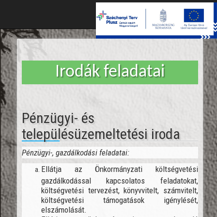
Toggle
naviga
Irodák feladatai
Pénzügyi- és
településüzemeltetési iroda
Pénzügyi-, gazdálkodási feladatai:
Ellátja az Önkormányzati költségvetési
gazdálkodással kapcsolatos feladatokat,
költségvetési tervezést, könyvvitelt, számvitelt,
költségvetési támogatások igénylését,
elszámolását.