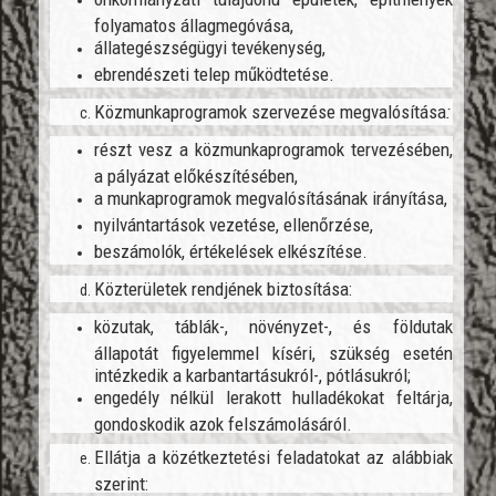
folyamatos állagmegóvása,
állategészségügyi tevékenység,
ebrendészeti telep működtetése.
Közmunkaprogramok szervezése megvalósítása
:
részt vesz a közm
unkaprogramok tervezésében,
a pályázat előkészítésében,
a munkaprogramok megvalósításának irányítása,
nyilvántartások vezetése, ellenőrzése,
beszámolók, értékelések elkészítése.
Közterületek rendjének biztosítása:
közutak, táblák-, növényzet-, és földutak
állapotát figyelemmel kíséri, szükség esetén
intézkedik a karbantartásukról-, pótlásukról;
engedély nélkül lerakott hulladékokat feltárja,
gondoskodik azok felszámolásáról.
Ellátja a közétkeztetési feladatokat az alábbiak
szerint: