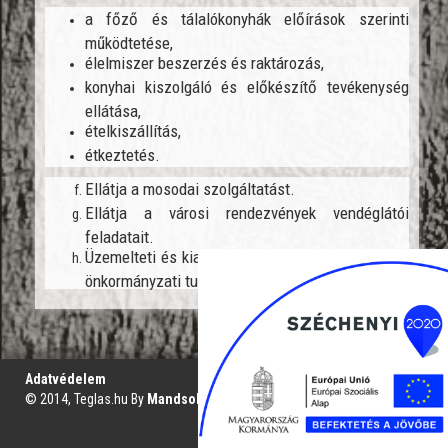
a főző és tálalókonyhák előírások szerinti
működtetése,
élelmiszer beszerzés és raktározás,
konyhai kiszolgáló és előkészítő tevékenység
ellátása,
ételkiszállítás,
étkeztetés.
Ellátja a mosodai szolgáltatást.
Ellátja a városi rendezvények vendéglátói
feladatait.
Üzemelteti és kiadja a – másnak át nem adott –
önkormányzati tulajdonú ingatlanokat.
';
Adatvédelem
© 2014, Teglas.hu By
Mandsol.com
VAKBARÁT VERZIÓ