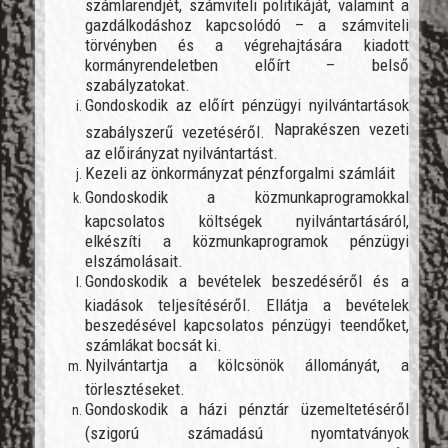
számlarendjét, számviteli politikáját, valamint a
gazdálkodáshoz kapcsolódó – a számviteli
törvényben és a végrehajtására kiadott
kormányrendeletben előírt – belső
szabályzatokat.
Gondoskodik az előírt pénzügyi nyilvántartások
Naprakészen vezeti
szabályszerű vezetéséről.
az előirányzat nyilvántartást.
Kezeli az önkormányzat pénzforgalmi számláit
Gondoskodik a közmunkaprogramokkal
kapcsolatos költségek nyilvántartásáról,
elkészíti a közmunkaprogramok pénzügyi
elszámolásait.
Gondoskodik a bevételek beszedéséről és a
kiadások teljesítéséről. Ellátja a bevételek
beszedésével kapcsolatos pénzügyi teendőket,
számlákat bocsát ki.
Nyilvántartja a kölcsönök állományát, a
törlesztéseket.
Gondoskodik a házi pénztár üzemeltetéséről
(szigorú számadású nyomtatványok