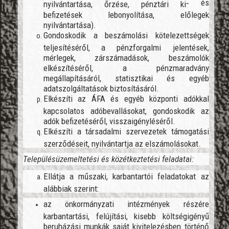
‐
és
nyilvántartása, őrzése, pénztári ki
befizetések lebonyolítása, előlegek
nyilvántartása).
Gondoskodik a beszámolási kötelezettségek
teljesítéséről, a pénzforgalmi jelentések,
mérlegek, zárszámadások, beszámolók
elkészítéséről, a pénzmaradvány
megállapításáról, statisztikai és egyéb
adatszolgáltatások biztosításáról.
Elkészíti az ÁFA és egyéb központi adókkal
kapcsolatos adóbevallásokat, gondoskodik az
adók befizetéséről, visszaigényléséről.
Elkészíti a társadalmi szervezetek támogatási
szerződéseit, nyilvántartja az elszámolásokat.
Településüzemeltetési és közétkeztetési feladatai:
Ellátja a műszaki, karbantartói feladatokat az
alábbiak szerint:
az önkormányzati intézmények részére
karbantartási, felújítási, kisebb költségigényű
beruházási munkák saját kivitelezésben történő