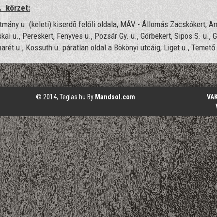
z. körzet:
tmány u. (keleti) kiserdõ felőli oldala, MÁV - Állomás Zacskókert, Ann
kai u., Pereskert, Fenyves u., Pozsár Gy. u., Görbekert, Sipos S. u., G
arét u., Kossuth u. páratlan oldal a Bökönyi utcáig, Liget u., Temető 
© 2014, Teglas.hu By
Mandsol.com
VA