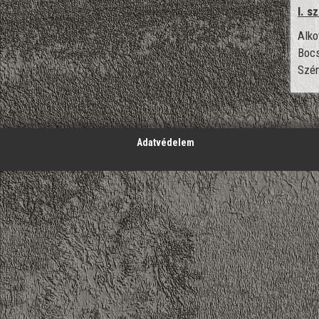
I. s
Alko
Bocs
Szén
';
Adatvédelem