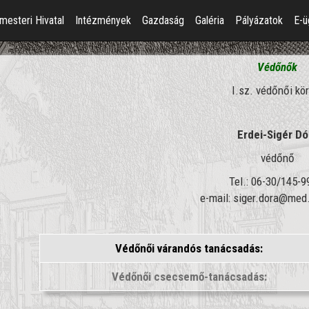
mesteri Hivatal
Intézmények
Gazdaság
Galéria
Pályázatok
E-ü
Védőnők
I.sz. védőnői kö
Erdei-Sigér Dó
védőnő
Tel.: 06-30/145-9
e-mail: siger.dora@med
Védőnői várandós tanácsadás:
Védőnői csecsemő-tanácsadás: