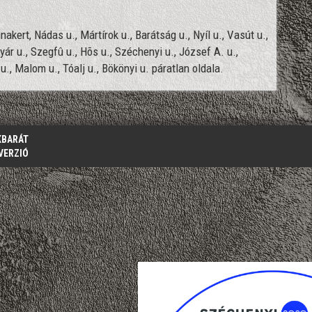
akert, Nádas u., Mártírok u., Barátság u., Nyíl u., Vasút u.,
yár u., Szegfû u., Hõs u., Széchenyi u., József A. u.,
u., Malom u., Tóalj u., Bökönyi u. páratlan oldala.
KBARÁT
VERZIÓ