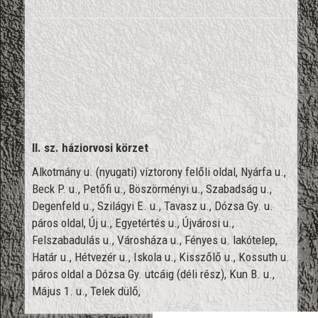
II. sz. háziorvosi körzet
Alkotmány u. (nyugati) víztorony felőli oldal, Nyárfa u.,
Beck P. u., Petőfi u., Böszörményi u., Szabadság u.,
Degenfeld u., Szilágyi E. u., Tavasz u., Dózsa Gy. u.
páros oldal, Új u., Egyetértés u., Újvárosi u.,
Felszabadulás u., Városháza u., Fényes u. lakótelep,
Határ u., Hétvezér u., Iskola u., Kisszőlő u., Kossuth u.
páros oldal a Dózsa Gy. utcáig (déli rész), Kun B. u.,
Május 1. u., Telek dülő,