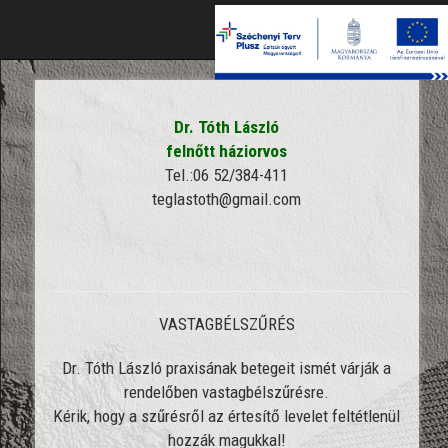
Tog
nav
Dr. Tóth László
felnőtt háziorvos
Tel.:06 52/384-411
teglastoth@gmail.com
VASTAGBÉLSZŰRÉS
Dr. Tóth László praxisának betegeit ismét várják a
rendelőben vastagbélszűrésre.
Kérik, hogy a szűrésről az értesítő levelet feltétlenül
hozzák magukkal!