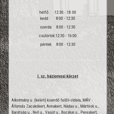
hétfő : 12:30 - 18.00
kedd : 8:00 - 12:30
szerda: 8:00 - 12:30
csütörtök:12:30 - 16:00
péntek: 8:00 - 12:30
I. sz. háziorvosi körzet
Alkotmány u. (keleti) kiserdő felőli oldala, MÁV -
Állomás Zacskókert, Annakert, Nádas u., Mártírok u.,
Barátság u., Nyíl u., Vasút u., Bocskai u., Pereskert,