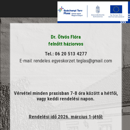
Toggle
naviga
Dr. Ötvös Flóra
felnőtt háziorvos
Tel.:
06 20 513 4277
E-mail: rendeles.egyeskorzet.teglas@gmail.com
Vérvétel minden praxisban 7-8 óra között a hétfői,
vagy keddi rendelési napon.
Rendelési idő 2026. március 1-jétől: