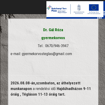
Toggle
naviga
Dr. Gál Róza
gyermekorvos
Tel.: 0670/946-3947
e-mail: gyermekorvosteglas@gmail.com
2026.08.08-án,szombaton, az áthelyezett
munkanapon
a rendelési idő
Hajdúhadházon 9-11
óráig , Tégláson 11-13 óráig tart.