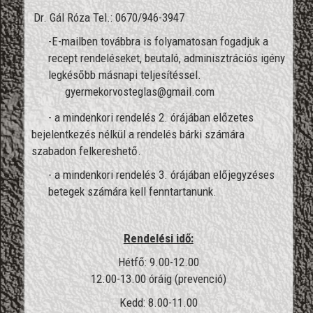
Dr. Gál Róza Tel.: 0670/946-3947
-E-mailben továbbra is folyamatosan fogadjuk a
recept rendeléseket, beutaló, adminisztrációs igény
legkésőbb másnapi teljesítéssel.
gyermekorvosteglas@gmail.com
- a mindenkori rendelés 2. órájáb
an előzetes
bejelentkezés nélkül a rendelés bárki számára
szabadon felkereshető.
- a mindenkori rendelés 3. órájában előjegyzéses
betegek számára kell fenntartanunk.
Rendelési idő:
Hétfő: 9.00-12.00
12.00-13.00 óráig (prevenció)
Kedd: 8.00-11.00