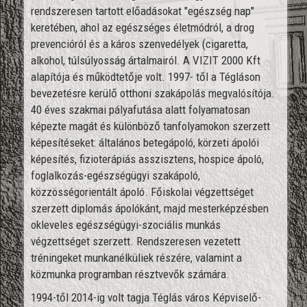
rendszeresen tartott előadásokat "egészség nap"
keretében, ahol az egészséges életmódról, a drog
prevencióról és a káros szenvedélyek (cigaretta,
alkohol, túlsúlyosság ártalmairól. A VIZIT 2000 Kft
alapítója és működtetője volt. 1997- től a Tégláson
bevezetésre kerülő otthoni szakápolás megvalósítója.
40 éves szakmai pályafutása alatt folyamatosan
képezte magát és különböző tanfolyamokon szerzett
képesítéseket: általános betegápoló, körzeti ápolói
képesítés, fizioterápiás asszisztens, hospice ápoló,
foglalkozás-egészségügyi szakápoló,
közzösségorientált ápoló. Főiskolai végzettséget
szerzett diplomás ápolókánt, majd mesterképzésben
okleveles egészségügyi-szociális munkás
végzettséget szerzett. Rendszeresen vezetett
tréningeket munkanélküliek részére, valamint a
közmunka programban résztvevők számára.
1994-től 2014-ig volt tagja Téglás város Képviselő-