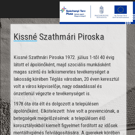
Toggle
naviga
Kissné Szathmári Piroska
Kissné Szathnári Piroska 1972. július 1-től 40 évig
látott el ápolónőként, majd szociális munkásként
magas színtű és lelkiismeretes tevékenységet a
lakosság körében Téglás városban, 20 éven keresztül
volt a város képviselője, nagy odaadással és
önzetlenül végezte e tevékenységet is.
1978 óta óta élt és dolgozott a településen
ápolónőként. Elkötelezett híve volt a prevenciónak, a
betegségek megelőzésének: a településen élő
korosztályokból kiemelt figyelmet fordított az idősek
mentálhigiénés felvilágosítására. A gyerekek körében