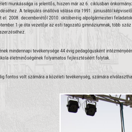
leti munkássága is jelentős, hiszen már az 6. ciklusban önkormányz
ődéséhez. A település önállóvá válása óta 1991. júniusától képviselő
tt el. 2008. decemberétől 2010. októberéig alpolgármesteri feladatok
tember 1-je óta vezetője az esti tagozatú gimnáziumnak, több száz
szerzéséhez.
ének mindennapi tevékenysége 44 évig pedagógusként intézményéért, a
skola életminőségének folyamatos fejlesztéséért folytak.
ig fontos volt számára a közéleti tevékenység, számára elválaszthata