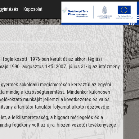
gyintézés
Kapcsolat
foglalkozott. 1976-ban került át az akkori téglási
 majd 1990. augusztus 1-től 2007. július 31-ig az intézmény
 gyermek sokoldalú megismerésén keresztül az egyéni
otta mindig a közösségteremtést. Mindenkor különösen
evelő-oktató munkáját jellemzi a következetes és valós
vány a tanítási-tanulási folyamat alkotó résztvevője.
t, a lelkiismeretesség, a higgadt mérlegelés és a
ndig fogékony volt az újra, hiszen vezetői tevékenysége