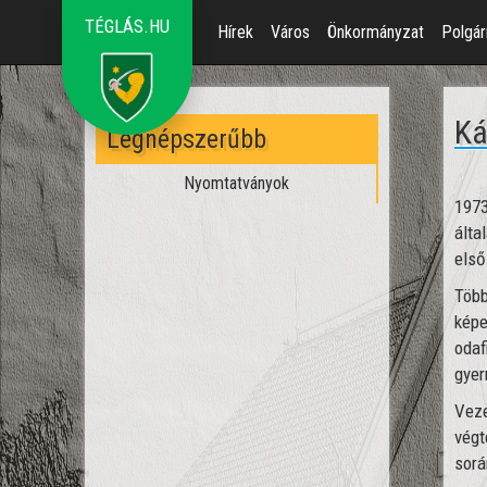
TÉGLÁS.HU
Hírek
Város
Önkormányzat
Polgár
Ká
Legnépszerűbb
Nyomtatványok
1973
álta
első
Több
képe
odaf
gyer
Veze
végt
sorá