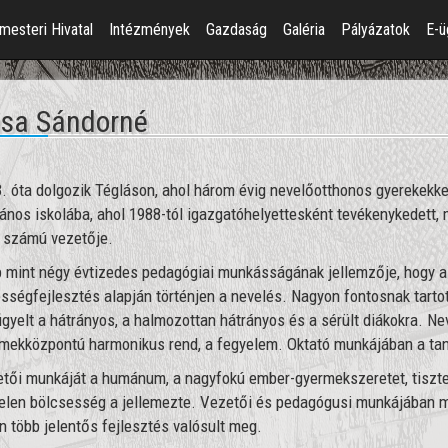
mesteri Hivatal
Intézmények
Gazdaság
Galéria
Pályázatok
E-ü
sa Sándorné
. óta dolgozik Tégláson, ahol három évig nevelőotthonos gyerekekkel 
lános iskolába, ahol 1988-tól igazgatóhelyettesként tevékenykedett,
 számú vezetője.
 mint négy évtizedes pedagógiai munkásságának jellemzője, hogy a
sségfejlesztés alapján történjen a nevelés. Nagyon fontosnak tart
igyelt a hátrányos, a halmozottan hátrányos és a sérült diákokra. N
mekközpontú harmonikus rend, a fegyelem. Oktató munkájában a tanít
tői munkáját a humánum, a nagyfokú ember-gyermekszeretet, tisztele
elen bölcsesség a jellemezte. Vezetői és pedagógusi munkájában mi
n több jelentős fejlesztés valósult meg.