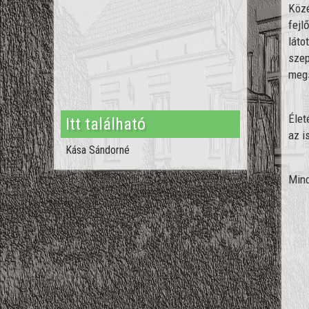
Közé
fejl
láto
szep
meg
Élet
Itt található
az i
Kása Sándorné
Mind