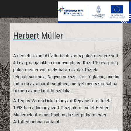
Toggle
naviga
Herbert Müller
A németországi Affalterbach város polgármestere volt
40 évig, napjainkban már nyugdíjas. Közel 10 évig, míg
polgármester volt mély, baráti szálak fűzték
településünkhöz. Nagyon sokszor járt Tégláson, mindig
tudta mi az a baráti segítség, mellyel még szorosabbá
fűzheti az ide kötődő szálakat.
A Téglás Városi Önkormányzat Képviselő-testülete
1998-ban adományozott Díszpolgári címet Herbert
Müllernek. A címet Csobán József polgármester
Affalterbachban adta át.