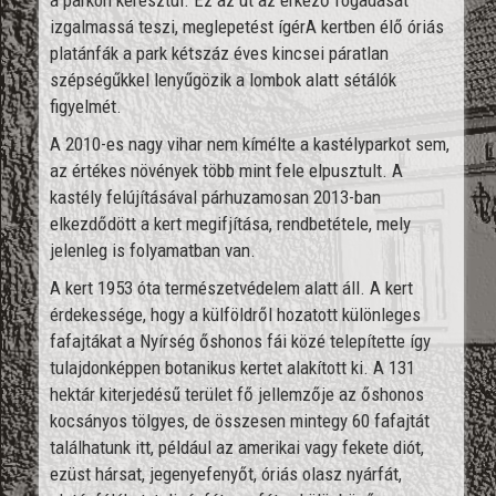
a parkon keresztül. Ez az út az érkező fogadását
izgalmassá teszi, meglepetést ígérA kertben élő óriás
platánfák a park kétszáz éves kincsei páratlan
szépségűkkel lenyűgözik a lombok alatt sétálók
figyelmét.
A 2010-es nagy vihar nem kímélte a kastélyparkot sem,
az értékes növények több mint fele elpusztult. A
kastély felújításával párhuzamosan 2013-ban
elkezdődött a kert megifjítása, rendbetétele, mely
jelenleg is folyamatban van.
A kert 1953 óta természetvédelem alatt áll. A kert
érdekessége, hogy a külföldről hozatott különleges
fafajtákat a Nyírség őshonos fái közé telepítette így
tulajdonképpen botanikus kertet alakított ki. A 131
hektár kiterjedésű terület fő jellemzője az őshonos
kocsányos tölgyes, de összesen mintegy 60 fafajtát
találhatunk itt, például az amerikai vagy fekete diót,
ezüst hársat, jegenyefenyőt, óriás olasz nyárfát,