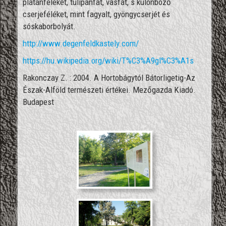
platánféléket, tulipánfát, vasfát, s különböző
cserjeféléket, mint fagyalt, gyöngycserjét és
sóskaborbolyát.
http://www.degenfeldkastely.com/
https://hu.wikipedia.org/wiki/T%C3%A9gl%C3%A1s
Rakonczay Z. : 2004. A Hortobágytól Bátorligetig-Az
Észak-Alföld természeti értékei. Mezőgazda Kiadó.
Budapest