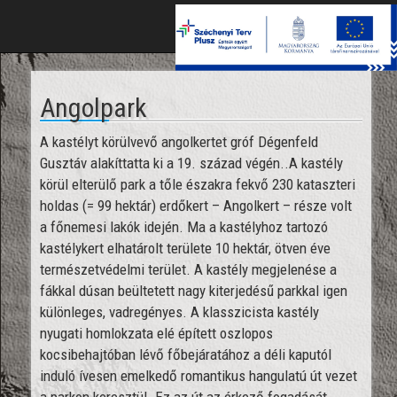
Toggle
naviga
Angolpark
A kastélyt körülvevő angolkertet gróf Dégenfeld
Gusztáv alakíttatta ki a 19. század végén..A kastély
körül elterülő park a tőle északra fekvő 230 kataszteri
holdas (= 99 hektár) erdőkert – Angolkert – része volt
a főnemesi lakók idején. Ma a kastélyhoz tartozó
kastélykert elhatárolt területe 10 hektár, ötven éve
természetvédelmi terület. A kastély megjelenése a
fákkal dúsan beültetett nagy kiterjedésű parkkal igen
különleges, vadregényes. A klasszicista kastély
nyugati homlokzata elé épített oszlopos
kocsibehajtóban lévő főbejáratához a déli kaputól
induló ívesen emelkedő romantikus hangulatú út vezet